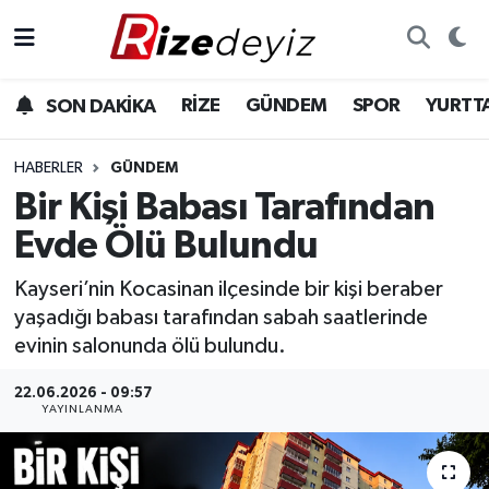
Spor
Rize Nöbetçi Eczaneler
RİZE
GÜNDEM
SPOR
YURTT
SON DAKİKA
Gündem
Rize Hava Durumu
HABERLER
GÜNDEM
Yurttan Haberler
Rize Trafik Yoğunluk Haritası
Bir Kişi Babası Tarafından
Evde Ölü Bulundu
Ekonomi
Süper Lig Puan Durumu ve Fikstür
Kayseri’nin Kocasinan ilçesinde bir kişi beraber
Teknoloji
Tüm Manşetler
yaşadığı babası tarafından sabah saatlerinde
evinin salonunda ölü bulundu.
Sağlık
Son Dakika Haberleri
22.06.2026 - 09:57
YAYINLANMA
Haber Arşivi