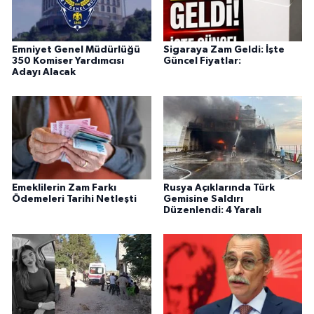
Emniyet Genel Müdürlüğü
Sigaraya Zam Geldi: İşte
350 Komiser Yardımcısı
Güncel Fiyatlar:
Adayı Alacak
Emeklilerin Zam Farkı
Rusya Açıklarında Türk
Ödemeleri Tarihi Netleşti
Gemisine Saldırı
Düzenlendi: 4 Yaralı