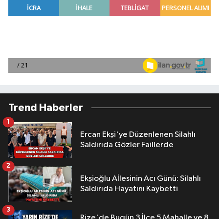
Trend Haberler
1
Ercan Ekşi'ye Düzenlenen Silahlı
Saldırıda Gözler Faillerde
2
Ekşioğlu Aİlesinin Acı Günü: Silahlı
Saldırıda Hayatını Kaybetti
3
Rize'de Bugün 3 İlçe 5 Mahalle ve 8