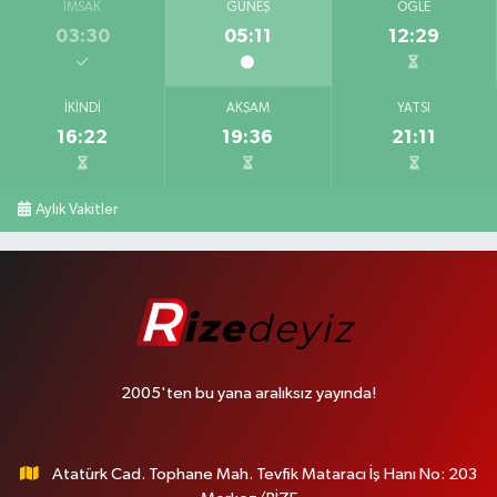
İMSAK
GÜNEŞ
ÖĞLE
03:30
05:11
12:29
İKINDI
AKŞAM
YATSI
16:22
19:36
21:11
Aylık Vakitler
2005'ten bu yana aralıksız yayında!
Atatürk Cad. Tophane Mah. Tevfik Mataracı İş Hanı No: 203