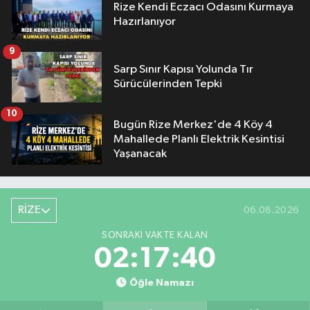
Rize Kendi Eczacı Odasını Kurmaya
Hazırlanıyor
9
Sarp Sınır Kapısı Yolunda Tır
Sürücülerinden Tepki
10
Bugün Rize Merkez'de 4 Köy 4
Mahallede Planlı Elektrik Kesintisi
Yaşanacak
RİZE
06.08.2026
SONRAKI VAKTE KALAN
02:17:39
Öğle Namazı