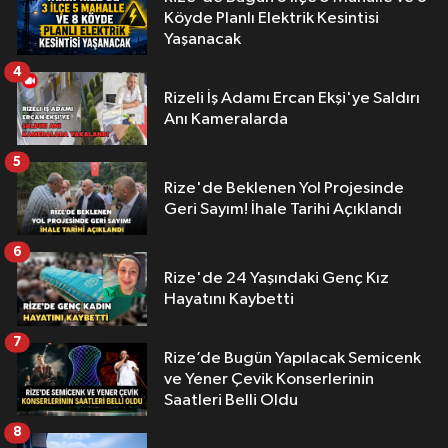
Köyde Planlı Elektrik Kesintisi
Yaşanacak
4
Rizeli İş Adamı Ercan Ekşi'ye Saldırı
Anı Kameralarda
5
Rize'de Beklenen Yol Projesinde
Geri Sayım! İhale Tarihi Açıklandı
6
Rize'de 24 Yaşındaki Genç Kız
Hayatını Kaybetti
7
Rize’de Bugün Yapılacak Semicenk
ve Yener Çevik Konserlerinin
Saatleri Belli Oldu
8