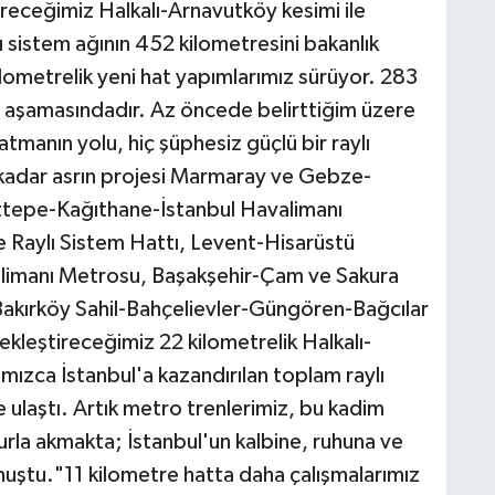
ireceğimiz Halkalı-Arnavutköy kesimi ile
ylı sistem ağının 452 kilometresini bakanlık
ilometrelik yeni hat yapımlarımız sürüyor. 283
ma aşamasındadır. Az öncede belirttiğim üzere
latmanın yolu, hiç şüphesiz güçlü bir raylı
kadar asrın projesi Marmaray ve Gebze-
rettepe-Kağıthane-İstanbul Havalimanı
 Raylı Sistem Hattı, Levent-Hisarüstü
imanı Metrosu, Başakşehir-Çam ve Sakura
akırköy Sahil-Bahçelievler-Güngören-Bağcılar
ekleştireceğimiz 22 kilometrelik Halkalı-
ımızca İstanbul'a kazandırılan toplam raylı
 ulaştı. Artık metro trenlerimiz, bu kadim
rurla akmakta; İstanbul'un kalbine, ruhuna ve
uştu."11 kilometre hatta daha çalışmalarımız