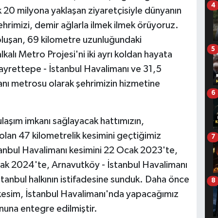
4
ık 20 milyona yaklaşan ziyaretçisiyle dünyanın
hrimizi, demir ağlarla ilmek ilmek örüyoruz.
oluşan, 69 kilometre uzunluğundaki
5
kalı Metro Projesi'ni iki ayrı koldan hayata
Gayrettepe - İstanbul Havalimanı ve 31,5
manı metrosu olarak şehrimizin hizmetine
6
ulaşım imkanı sağlayacak hattımızın,
an 47 kilometrelik kesimini geçtiğimiz
7
stanbul Havalimanı kesimini 22 Ocak 2023'te,
ak 2024'te, Arnavutköy - İstanbul Havalimanı
İstanbul halkının istifadesine sunduk. Daha önce
8
 kesim, İstanbul Havalimanı'nda yapacağımız
onuna entegre edilmiştir.