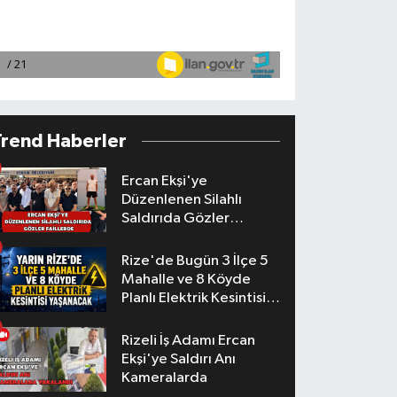
Trend Haberler
Ercan Ekşi'ye
Düzenlenen Silahlı
Saldırıda Gözler
Faillerde
Rize'de Bugün 3 İlçe 5
Mahalle ve 8 Köyde
Planlı Elektrik Kesintisi
Yaşanacak
Rizeli İş Adamı Ercan
Ekşi'ye Saldırı Anı
Kameralarda