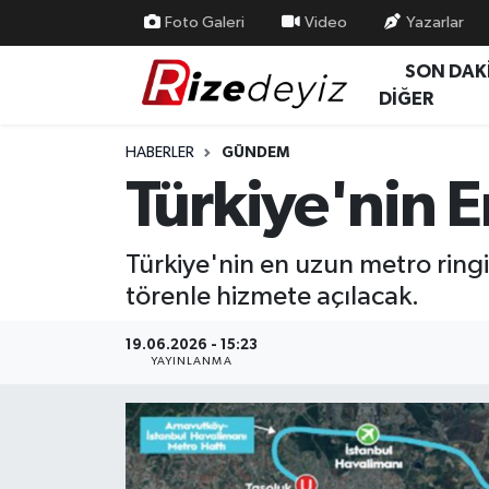
Foto Galeri
Video
Yazarlar
SON DAK
Spor
Rize Nöbetçi Eczaneler
DİĞER
Gündem
Rize Hava Durumu
HABERLER
GÜNDEM
Türkiye'nin E
Yurttan Haberler
Rize Trafik Yoğunluk Haritası
Ekonomi
Süper Lig Puan Durumu ve Fikstür
Türkiye'nin en uzun metro ring
törenle hizmete açılacak.
Teknoloji
Tüm Manşetler
19.06.2026 - 15:23
Sağlık
Son Dakika Haberleri
YAYINLANMA
Haber Arşivi