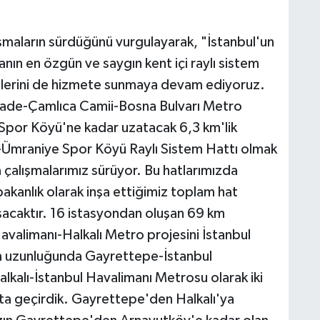
ışmaların sürdüğünü vurgulayarak, "İstanbul'un
anın en özgün ve saygın kent içi raylı sistem
enilerini de hizmete sunmaya devam ediyoruz.
zade-Çamlıca Camii-Bosna Bulvarı Metro
e Spor Köyü'ne kadar uzatacak 6,3 km'lik
Ümraniye Spor Köyü Raylı Sistem Hattı olmak
 çalışmalarımız sürüyor. Bu hatlarımızda
kanlık olarak inşa ettiğimiz toplam hat
şacaktır. 16 istasyondan oluşan 69 km
valimanı-Halkalı Metro projesini İstanbul
km uzunluğunda Gayrettepe-İstanbul
kalı-İstanbul Havalimanı Metrosu olarak iki
ta geçirdik. Gayrettepe'den Halkalı'ya