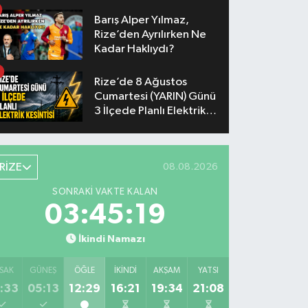
Yaşanacak
Barış Alper Yılmaz,
Rize’den Ayrılırken Ne
Kadar Haklıydı?
Rize’de 8 Ağustos
Cumartesi (YARIN) Günü
3 İlçede Planlı Elektrik
Kesintisi Yapılacak
RİZE
08.08.2026
SONRAKI VAKTE KALAN
03:45:18
İkindi Namazı
SAK
GÜNEŞ
ÖĞLE
İKINDI
AKŞAM
YATSI
:33
05:13
12:29
16:21
19:34
21:08