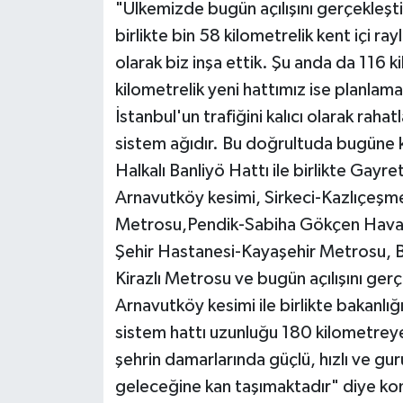
"Ülkemizde bugün açılışını gerçekleşt
birlikte bin 58 kilometrelik kent içi ra
olarak biz inşa ettik. Şu anda da 116 k
kilometrelik yeni hattımız ise planla
İstanbul'un trafiğini kalıcı olarak rahat
sistem ağıdır. Bu doğrultuda bugüne 
Halkalı Banliyö Hattı ile birlikte Gay
Arnavutköy kesimi, Sirkeci-Kazlıçeşme
Metrosu,Pendik-Sabiha Gökçen Haval
Şehir Hastanesi-Kayaşehir Metrosu, B
Kirazlı Metrosu ve bugün açılışını gerç
Arnavutköy kesimi ile birlikte bakanlığ
sistem hattı uzunluğu 180 kilometreye
şehrin damarlarında güçlü, hızlı ve gu
geleceğine kan taşımaktadır" diye kon