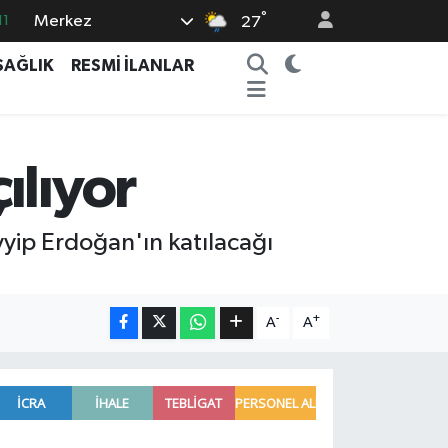
°
Merkez
18
27
32
SAĞLIK
RESMİ İLANLAR
38
03
14
ılıyor
11
yip Erdoğan'ın katılacağı
-
+
A
A