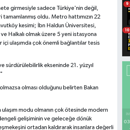
9
mete girmesiyle sadece Türkiye'nin değil,
ri tamamlanmış oldu. Metro hattımızın 22
avutköy kesimi; İbn Haldun Üniversitesi,
10
 ve Halkalı olmak üzere 5 yeni istasyona
r içi ulaşımda çok önemli bağlantılar tesis
ve sürdürülebilirlik ekseninde 21. yüzyıl
r"
nin olmazsa olması olduğunu belirten Bakan
yan ulaşım modu olmanın çok ötesinde modern
İM
 dengeli gelişiminin ve geleceğe dönük
03
keşmekeşini ortadan kaldırarak insanlara değerli