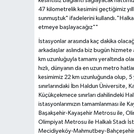
kesintisiz bağlantı sağlayacak hattı
47 kilometrelik kesimini geçtiğimiz yı
sunmuştuk" ifadelerini kullandı."Halka
etmeye başlayacağız""
İstasyonlar arasında kaç dakika olacağ
arkadaşlar aslında biz bugün hizmete 
km uzunluğuyla tamamı yeraltında olan
hızlı, dünyanın da en uzun metro hatla
kesimimiz 22 km uzunluğunda olup, 5 y
sınırlarındaki İbn Haldun Üniversite, K
Küçükçekmece sınırları dahilindeki Halk
istasyonlarımızın tamamlanması ile Ka
Başakşehir-Kayaşehir Metrosu ile, Oli
Olimpiyat Metrosu ile Halkalı Stadı 
Mecidiyeköy-Mahmutbey-Bahçeşehir-E