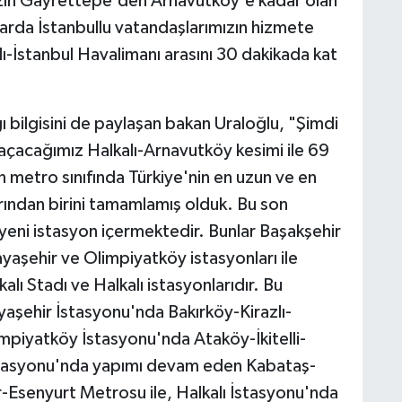
mızın Gayrettepe'den Arnavutköy'e kadar olan
llarda İstanbullu vatandaşlarımızın hizmete
lı-İstanbul Havalimanı arasını 30 dakikada kat
ı bilgisini de paylaşan bakan Uraloğlu, "Şimdi
açacağımız Halkalı-Arnavutköy kesimi ile 69
 metro sınıfında Türkiye'nin en uzun ve en
rından birini tamamlamış olduk. Bu son
eni istasyon içermektedir. Bunlar Başakşehir
ayaşehir ve Olimpiyatköy istasyonları ile
alı Stadı ve Halkalı istasyonlarıdır. Bu
yaşehir İstasyonu'nda Bakırköy-Kirazlı-
mpiyatköy İstasyonu'nda Ataköy-İkitelli-
İstasyonu'nda yapımı devam eden Kabataş-
senyurt Metrosu ile, Halkalı İstasyonu'nda