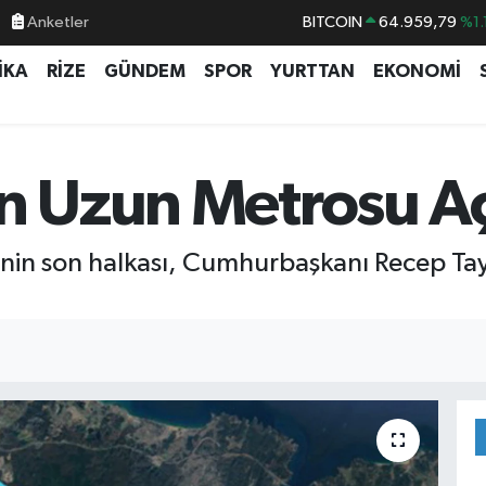
Anketler
DOLAR
47,7436
%0.
EURO
55,2510
%0.
İKA
RİZE
GÜNDEM
SPOR
YURTTAN
EKONOMİ
STERLİN
64,4811
%0.
GRAM ALTIN
6660.55
%0.
BİST100
13.779
%-
n Uzun Metrosu Aç
BITCOIN
64.959,79
%1.
inin son halkası, Cumhurbaşkanı Recep Tay