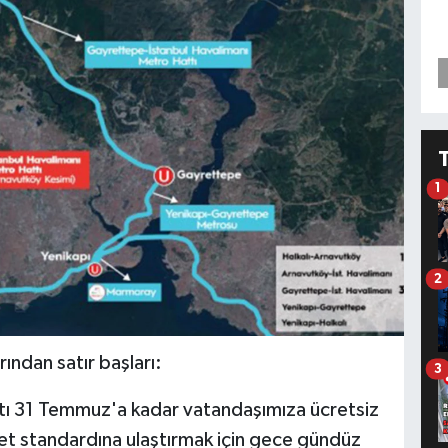
1
2
ndan satır başları:
3
ttı 31 Temmuz'a kadar vatandaşımıza ücretsiz
zmet standardına ulaştırmak için gece gündüz