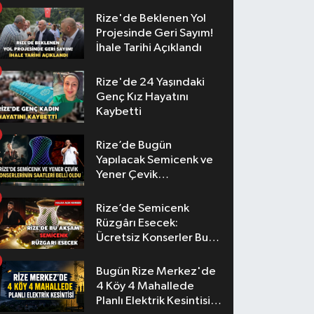
Rize'de Beklenen Yol
Projesinde Geri Sayım!
İhale Tarihi Açıklandı
Rize'de 24 Yaşındaki
Genç Kız Hayatını
Kaybetti
Rize’de Bugün
Yapılacak Semicenk ve
Yener Çevik
Konserlerinin Saatleri
Belli Oldu
Rize’de Semicenk
Rüzgârı Esecek:
Ücretsiz Konserler Bu
Akşam
Bugün Rize Merkez'de
4 Köy 4 Mahallede
Planlı Elektrik Kesintisi