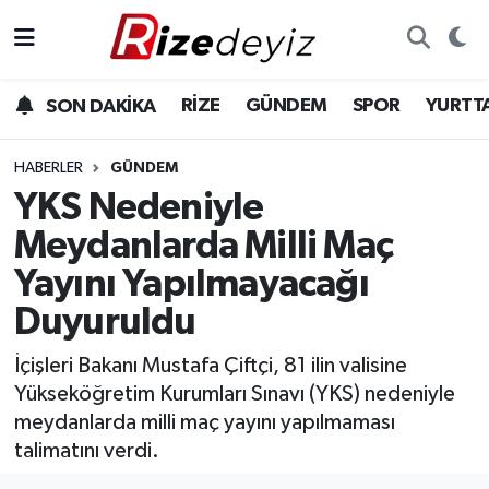
Spor
Rize Nöbetçi Eczaneler
RİZE
GÜNDEM
SPOR
YURTT
SON DAKİKA
Gündem
Rize Hava Durumu
HABERLER
GÜNDEM
Yurttan Haberler
Rize Trafik Yoğunluk Haritası
YKS Nedeniyle
Meydanlarda Milli Maç
Ekonomi
Süper Lig Puan Durumu ve Fikstür
Yayını Yapılmayacağı
Teknoloji
Tüm Manşetler
Duyuruldu
Sağlık
Son Dakika Haberleri
İçişleri Bakanı Mustafa Çiftçi, 81 ilin valisine
Yükseköğretim Kurumları Sınavı (YKS) nedeniyle
Haber Arşivi
meydanlarda milli maç yayını yapılmaması
talimatını verdi.