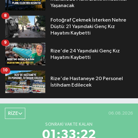
Yaşanacak
8
Fotoğraf Çekmek İsterken Nehre
Düştü: 21 Yaşındaki Genç Kız
Hayatını Kaybetti
9
Rize'de 24 Yaşındaki Genç Kız
Hayatını Kaybetti
10
Rize'de Hastaneye 20 Personel
İstihdam Edilecek
RİZE
06.08.2026
SONRAKI VAKTE KALAN
01:33:21