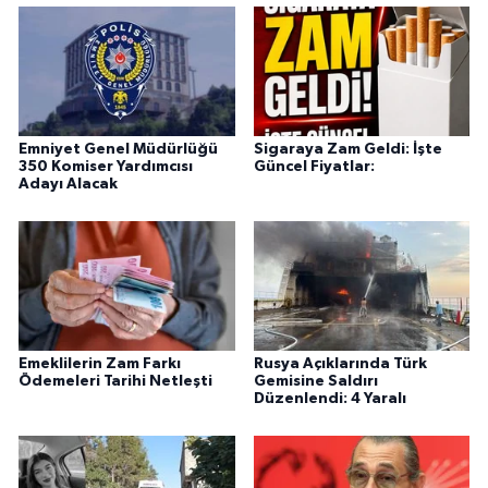
Emniyet Genel Müdürlüğü
Sigaraya Zam Geldi: İşte
350 Komiser Yardımcısı
Güncel Fiyatlar:
Adayı Alacak
Emeklilerin Zam Farkı
Rusya Açıklarında Türk
Ödemeleri Tarihi Netleşti
Gemisine Saldırı
Düzenlendi: 4 Yaralı