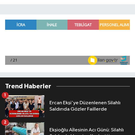
Trend Haberler
1
Ercan Ekşi'ye Düzenlenen Silahlı
Saldırıda Gözler Faillerde
2
Ekşioğlu Aİlesinin Acı Günü: Silahlı