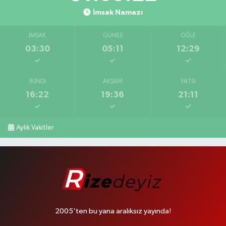
İmsak Namazı
İMSAK
GÜNEŞ
ÖĞLE
03:30
05:11
12:29
İKINDI
AKŞAM
YATSI
16:22
19:36
21:11
Aylık Vakitler
2005'ten bu yana aralıksız yayında!