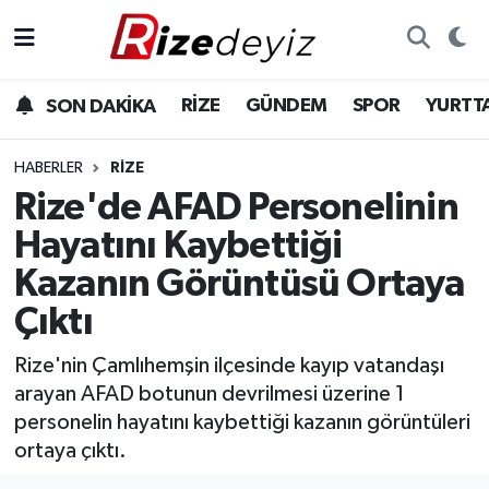
Spor
Rize Nöbetçi Eczaneler
RİZE
GÜNDEM
SPOR
YURTT
SON DAKİKA
Gündem
Rize Hava Durumu
HABERLER
RIZE
Yurttan Haberler
Rize Trafik Yoğunluk Haritası
Rize'de AFAD Personelinin
Hayatını Kaybettiği
Ekonomi
Süper Lig Puan Durumu ve Fikstür
Kazanın Görüntüsü Ortaya
Teknoloji
Tüm Manşetler
Çıktı
Sağlık
Son Dakika Haberleri
Rize'nin Çamlıhemşin ilçesinde kayıp vatandaşı
arayan AFAD botunun devrilmesi üzerine 1
Haber Arşivi
personelin hayatını kaybettiği kazanın görüntüleri
ortaya çıktı.