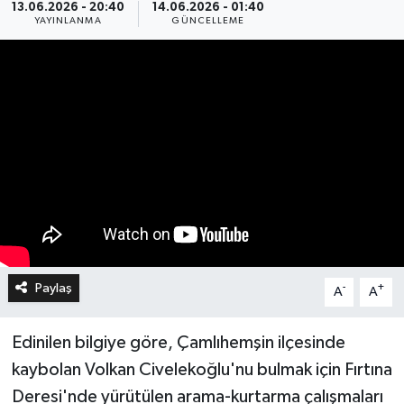
13.06.2026 - 20:40
14.06.2026 - 01:40
YAYINLANMA
GÜNCELLEME
Paylaş
-
+
A
A
Edinilen bilgiye göre, Çamlıhemşin ilçesinde
kaybolan Volkan Civelekoğlu'nu bulmak için Fırtına
Deresi'nde yürütülen arama-kurtarma çalışmaları