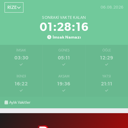
RİZE
06.08.2026
SONRAKI VAKTE KALAN
01:28:15
İmsak Namazı
İMSAK
GÜNEŞ
ÖĞLE
03:30
05:11
12:29
İKINDI
AKŞAM
YATSI
16:22
19:36
21:11
Aylık Vakitler