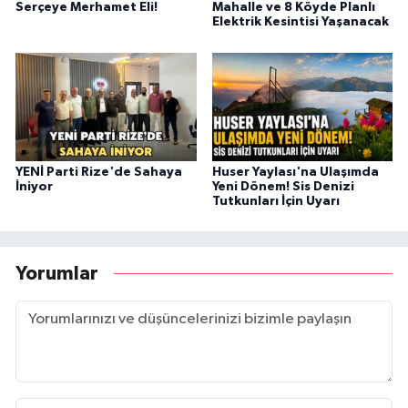
Serçeye Merhamet Eli!
Mahalle ve 8 Köyde Planlı
Elektrik Kesintisi Yaşanacak
YENİ Parti Rize'de Sahaya
Huser Yaylası'na Ulaşımda
İniyor
Yeni Dönem! Sis Denizi
Tutkunları İçin Uyarı
Yorumlar