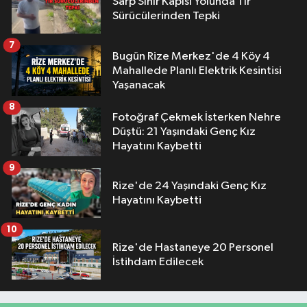
Sarp Sınır Kapısı Yolunda Tır
Sürücülerinden Tepki
7
Bugün Rize Merkez'de 4 Köy 4
Mahallede Planlı Elektrik Kesintisi
Yaşanacak
8
Fotoğraf Çekmek İsterken Nehre
Düştü: 21 Yaşındaki Genç Kız
Hayatını Kaybetti
9
Rize'de 24 Yaşındaki Genç Kız
Hayatını Kaybetti
10
Rize'de Hastaneye 20 Personel
İstihdam Edilecek