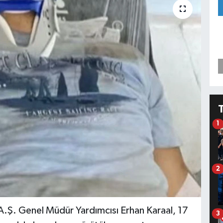
1
2
 A.Ş. Genel Müdür Yardımcısı Erhan Karaal, 17
3