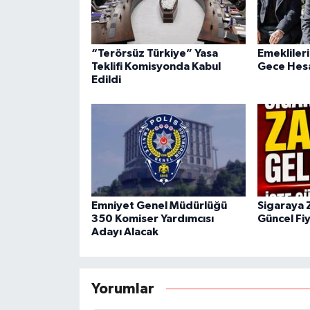
“Terörsüz Türkiye” Yasa
Emeklileri
Teklifi Komisyonda Kabul
Gece Hesa
Edildi
Emniyet Genel Müdürlüğü
Sigaraya 
350 Komiser Yardımcısı
Güncel Fiy
Adayı Alacak
Yorumlar