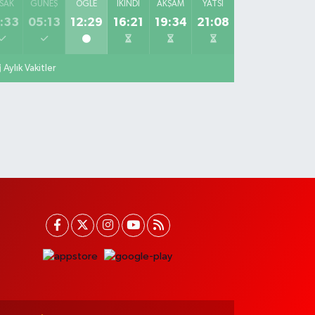
SAK
GÜNEŞ
ÖĞLE
İKINDI
AKŞAM
YATSI
:33
05:13
12:29
16:21
19:34
21:08
Aylık Vakitler