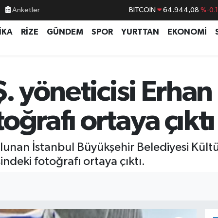
Anketler
BITCOIN
64.944,08
%-0.
DOLAR
47,7436
%0.
İKA
RİZE
GÜNDEM
SPOR
YURTTAN
EKONOMİ
EURO
55,2510
%0.
STERLİN
64,4811
%0.
GRAM ALTIN
6660.55
%0.
Ş. yöneticisi Erhan
BİST100
13.779
%-
oğrafı ortaya çıktı
ulunan İstanbul Büyükşehir Belediyesi Kült
ndeki fotoğrafı ortaya çıktı.