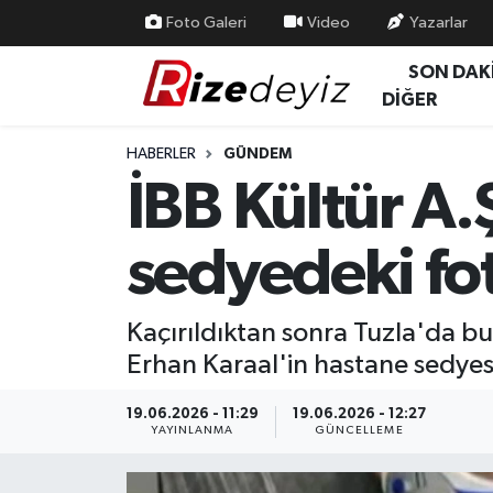
Foto Galeri
Video
Yazarlar
SON DAK
Spor
Rize Nöbetçi Eczaneler
DİĞER
Gündem
Rize Hava Durumu
HABERLER
GÜNDEM
İBB Kültür A.
Yurttan Haberler
Rize Trafik Yoğunluk Haritası
sedyedeki fot
Ekonomi
Süper Lig Puan Durumu ve Fikstür
Teknoloji
Tüm Manşetler
Kaçırıldıktan sonra Tuzla'da b
Erhan Karaal'in hastane sedyesi
Sağlık
Son Dakika Haberleri
19.06.2026 - 11:29
19.06.2026 - 12:27
Haber Arşivi
YAYINLANMA
GÜNCELLEME