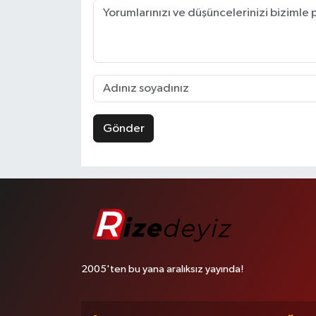
Gönder
2005'ten bu yana aralıksız yayında!