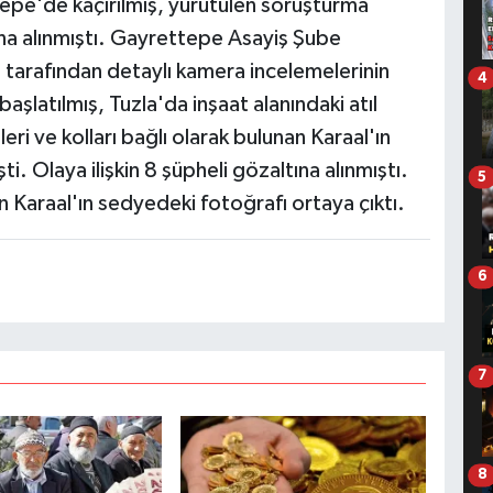
pe'de kaçırılmış, yürütülen soruşturma
tına alınmıştı. Gayrettepe Asayiş Şube
 tarafından detaylı kamera incelemelerinin
4
aşlatılmış, Tuzla'da inşaat alanındaki atıl
eri ve kolları bağlı olarak bulunan Karaal'ın
i. Olaya ilişkin 8 şüpheli gözaltına alınmıştı.
5
 Karaal'ın sedyedeki fotoğrafı ortaya çıktı.
6
7
8