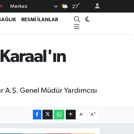
°
Merkez
18
27
18
SAĞLIK
RESMİ İLANLAR
32
38
03
 Karaal'ın
14
ür A.Ş. Genel Müdür Yardımcısı
-
+
A
A