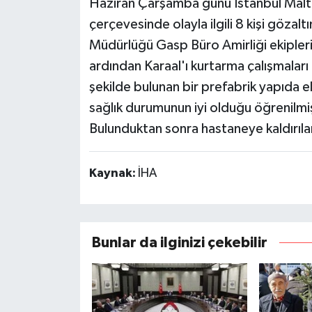
Haziran Çarşamba günü İstanbul Malte
çerçevesinde olayla ilgili 8 kişi gözal
Müdürlüğü Gasp Büro Amirliği ekipleri
ardından Karaal'ı kurtarma çalışmaları b
şekilde bulunan bir prefabrik yapıda ell
sağlık durumunun iyi olduğu öğrenilmişt
Bulunduktan sonra hastaneye kaldırılan
Kaynak:
İHA
Bunlar da ilginizi çekebilir