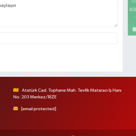
İM
03
Atatürk Cad. Tophane Mah. Tevfik Mataracı İş Hanı
No: 203 Merkez/RİZE
[email protected]