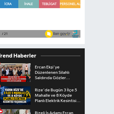
Trend Haberler
Ercan Ekşi'ye
Düzenlenen Silahlı
Saldırıda Gözler
Faillerde
Rize'de Bugün 3 İlçe 5
Mahalle ve 8 Köyde
Planlı Elektrik Kesintisi
Yaşanacak
Rizeli İş Adamı Ercan