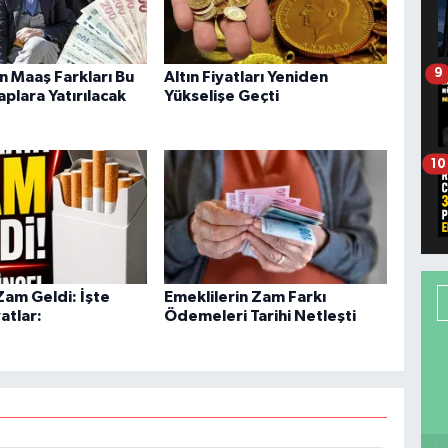
9
n Maaş Farkları Bu
Altın Fiyatları Yeniden
plara Yatırılacak
Yükselişe Geçti
10
Zam Geldi: İşte
Emeklilerin Zam Farkı
atlar:
Ödemeleri Tarihi Netleşti