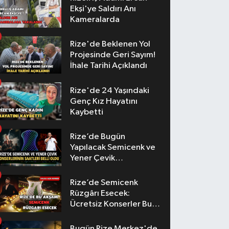
Ekşi'ye Saldırı Anı
Kameralarda
Rize'de Beklenen Yol
Projesinde Geri Sayım!
İhale Tarihi Açıklandı
Rize'de 24 Yaşındaki
Genç Kız Hayatını
Kaybetti
Rize’de Bugün
Yapılacak Semicenk ve
Yener Çevik
Konserlerinin Saatleri
Belli Oldu
Rize’de Semicenk
Rüzgârı Esecek:
Ücretsiz Konserler Bu
Akşam
Bugün Rize Merkez'de