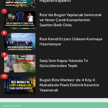
Hayatını Kaybetti
7
Rize’de Bugün Yapılacak Semicenk
ve Yener Çevik Konserlerinin
Saatleri Belli Oldu
8
Rize Kendi Eczacı Odasını Kurmaya
Hazırlanıyor
9
Sarp Sınır Kapısı Yolunda Tır
Sürücülerinden Tepki
10
Bugün Rize Merkez'de 4 Köy 4
Mahallede Planlı Elektrik Kesintisi
Yaşanacak