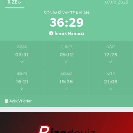
RİZE
07.08.2026
SONRAKI VAKTE KALAN
36:28
İmsak Namazı
İMSAK
GÜNEŞ
ÖĞLE
03:31
05:12
12:29
İKINDI
AKŞAM
YATSI
16:21
19:35
21:09
Aylık Vakitler