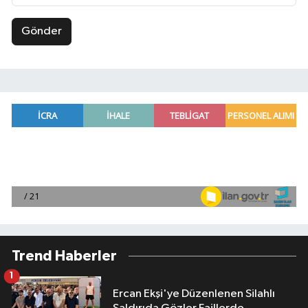
Gönder
Trend Haberler
1
Ercan Ekşi'ye Düzenlenen Silahlı