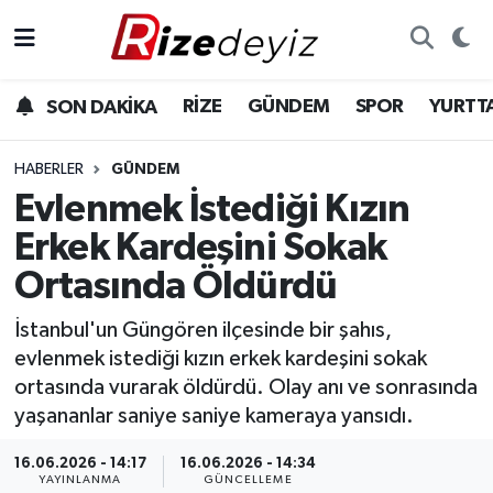
Spor
Rize Nöbetçi Eczaneler
RİZE
GÜNDEM
SPOR
YURTT
SON DAKİKA
Gündem
Rize Hava Durumu
HABERLER
GÜNDEM
Yurttan Haberler
Rize Trafik Yoğunluk Haritası
Evlenmek İstediği Kızın
Erkek Kardeşini Sokak
Ekonomi
Süper Lig Puan Durumu ve Fikstür
Ortasında Öldürdü
Teknoloji
Tüm Manşetler
İstanbul'un Güngören ilçesinde bir şahıs,
evlenmek istediği kızın erkek kardeşini sokak
Sağlık
Son Dakika Haberleri
ortasında vurarak öldürdü. Olay anı ve sonrasında
yaşananlar saniye saniye kameraya yansıdı.
Haber Arşivi
16.06.2026 - 14:17
16.06.2026 - 14:34
YAYINLANMA
GÜNCELLEME