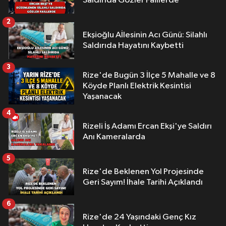
Saldırıda Gözler Faillerde
2
Ekşioğlu Aİlesinin Acı Günü: Silahlı
Saldırıda Hayatını Kaybetti
3
Rize'de Bugün 3 İlçe 5 Mahalle ve 8
Köyde Planlı Elektrik Kesintisi
Yaşanacak
4
Rizeli İş Adamı Ercan Ekşi'ye Saldırı
Anı Kameralarda
5
Rize'de Beklenen Yol Projesinde
Geri Sayım! İhale Tarihi Açıklandı
6
Rize'de 24 Yaşındaki Genç Kız