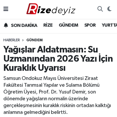
Spor
Rize Nöbetçi Eczaneler
RİZE
GÜNDEM
SPOR
YURTT
SON DAKİKA
Gündem
Rize Hava Durumu
HABERLER
GÜNDEM
Yurttan Haberler
Rize Trafik Yoğunluk Haritası
Yağışlar Aldatmasın: Su
Uzmanından 2026 Yazı İçin
Ekonomi
Süper Lig Puan Durumu ve Fikstür
Kuraklık Uyarısı
Teknoloji
Tüm Manşetler
Samsun Ondokuz Mayıs Üniversitesi Ziraat
Fakültesi Tarımsal Yapılar ve Sulama Bölümü
Sağlık
Son Dakika Haberleri
Öğretim Üyesi, Prof. Dr. Yusuf Demir, son
dönemde yağışların normalin üzerinde
Haber Arşivi
gerçekleşmesinin kuraklık riskinin ortadan kalktığı
anlamına gelmediğini belirtti.