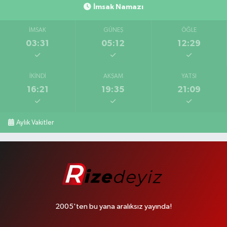
İmsak Namazı
İMSAK
GÜNEŞ
ÖĞLE
03:31
05:12
12:29
İKINDI
AKŞAM
YATSI
16:21
19:35
21:09
Aylık Vakitler
2005'ten bu yana aralıksız yayında!