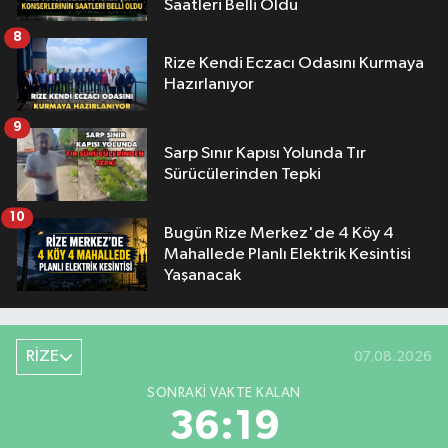
Saatleri Belli Oldu
8
Rize Kendi Eczacı Odasını Kurmaya
Hazırlanıyor
9
Sarp Sınır Kapısı Yolunda Tır
Sürücülerinden Tepki
10
Bugün Rize Merkez'de 4 Köy 4
Mahallede Planlı Elektrik Kesintisi
Yaşanacak
RİZE
07.08.2026
SONRAKI VAKTE KALAN
36:19