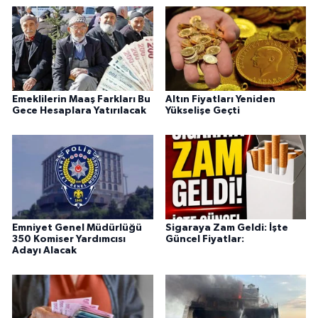
Emeklilerin Maaş Farkları Bu
Altın Fiyatları Yeniden
Gece Hesaplara Yatırılacak
Yükselişe Geçti
Emniyet Genel Müdürlüğü
Sigaraya Zam Geldi: İşte
350 Komiser Yardımcısı
Güncel Fiyatlar:
Adayı Alacak