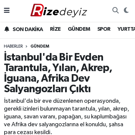
Spor
Rize Nöbetçi Eczaneler
RİZE
GÜNDEM
SPOR
YURTT
SON DAKİKA
Gündem
Rize Hava Durumu
HABERLER
GÜNDEM
Yurttan Haberler
Rize Trafik Yoğunluk Haritası
İstanbul'da Bir Evden
Tarantula, Yılan, Akrep,
Ekonomi
Süper Lig Puan Durumu ve Fikstür
İguana, Afrika Dev
Teknoloji
Tüm Manşetler
Salyangozları Çıktı
Sağlık
Son Dakika Haberleri
İstanbul'da bir eve düzenlenen operasyonda,
gerekli izinleri bulunmayan tarantula, yılan, akrep,
Haber Arşivi
iguana, savan varanı, papağan, su kaplumbağası
ve Afrika dev salyangozlarına el konuldu, şahsa
para cezası kesildi.