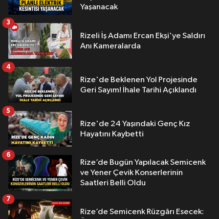
Yaşanacak
3
Rizeli İş Adamı Ercan Ekşi'ye Saldırı
Anı Kameralarda
4
Rize'de Beklenen Yol Projesinde
Geri Sayım! İhale Tarihi Açıklandı
5
Rize'de 24 Yaşındaki Genç Kız
Hayatını Kaybetti
6
Rize’de Bugün Yapılacak Semicenk
ve Yener Çevik Konserlerinin
Saatleri Belli Oldu
7
Rize’de Semicenk Rüzgârı Esecek: