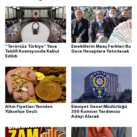
“Terörsüz Türkiye” Yasa
Emeklilerin Maaş Farkları Bu
Teklifi Komisyonda Kabul
Gece Hesaplara Yatırılacak
Edildi
Altın Fiyatları Yeniden
Emniyet Genel Müdürlüğü
Yükselişe Geçti
350 Komiser Yardımcısı
Adayı Alacak