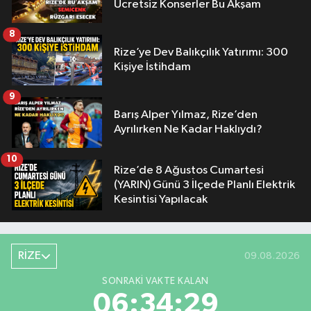
Ücretsiz Konserler Bu Akşam
8
Rize’ye Dev Balıkçılık Yatırımı: 300
Kişiye İstihdam
9
Barış Alper Yılmaz, Rize’den
Ayrılırken Ne Kadar Haklıydı?
10
Rize’de 8 Ağustos Cumartesi
(YARIN) Günü 3 İlçede Planlı Elektrik
Kesintisi Yapılacak
RİZE
09.08.2026
SONRAKI VAKTE KALAN
06:34:28