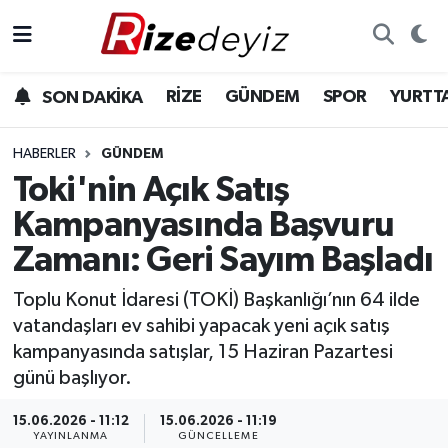
Spor
Rize Nöbetçi Eczaneler
RİZE
GÜNDEM
SPOR
YURTT
SON DAKİKA
Gündem
Rize Hava Durumu
HABERLER
GÜNDEM
Yurttan Haberler
Rize Trafik Yoğunluk Haritası
Toki'nin Açık Satış
Kampanyasında Başvuru
Ekonomi
Süper Lig Puan Durumu ve Fikstür
Zamanı: Geri Sayım Başladı
Teknoloji
Tüm Manşetler
Toplu Konut İdaresi (TOKİ) Başkanlığı’nın 64 ilde
vatandaşları ev sahibi yapacak yeni açık satış
Sağlık
Son Dakika Haberleri
kampanyasında satışlar, 15 Haziran Pazartesi
günü başlıyor.
Haber Arşivi
15.06.2026 - 11:12
15.06.2026 - 11:19
YAYINLANMA
GÜNCELLEME