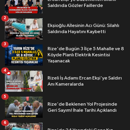
Saldırıda Gözler Faillerde
2
Ekşioğlu Aİlesinin Acı Günü: Silahlı
Saldırıda Hayatını Kaybetti
3
Rize'de Bugün 3 İlçe 5 Mahalle ve 8
Köyde Planlı Elektrik Kesintisi
Yaşanacak
4
Rizeli İş Adamı Ercan Ekşi'ye Saldırı
Anı Kameralarda
5
Rize'de Beklenen Yol Projesinde
Geri Sayım! İhale Tarihi Açıklandı
6