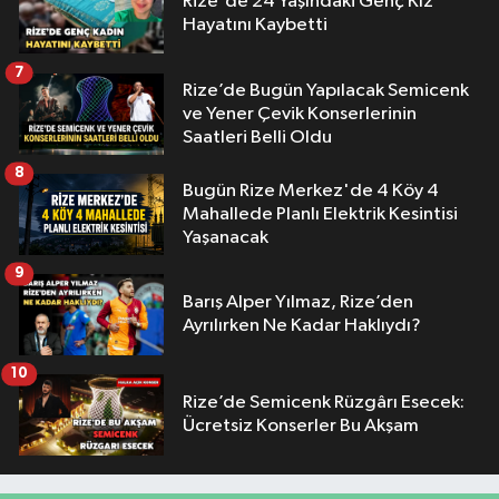
Rize'de 24 Yaşındaki Genç Kız
Hayatını Kaybetti
7
Rize’de Bugün Yapılacak Semicenk
ve Yener Çevik Konserlerinin
Saatleri Belli Oldu
8
Bugün Rize Merkez'de 4 Köy 4
Mahallede Planlı Elektrik Kesintisi
Yaşanacak
9
Barış Alper Yılmaz, Rize’den
Ayrılırken Ne Kadar Haklıydı?
10
Rize’de Semicenk Rüzgârı Esecek:
Ücretsiz Konserler Bu Akşam