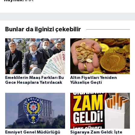
Bunlar da ilginizi çekebilir
Emeklilerin Maaş Farkları Bu
Altın Fiyatları Yeniden
Gece Hesaplara Yatırılacak
Yükselişe Geçti
Emniyet Genel Müdürlüğü
Sigaraya Zam Geldi: İşte