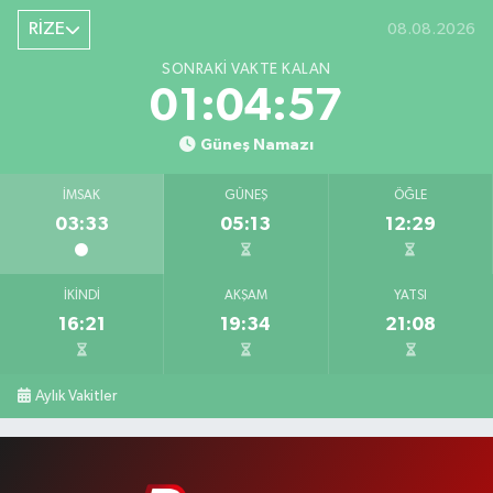
RİZE
08.08.2026
SONRAKI VAKTE KALAN
01:04:56
Güneş Namazı
İMSAK
GÜNEŞ
ÖĞLE
03:33
05:13
12:29
İKINDI
AKŞAM
YATSI
16:21
19:34
21:08
Aylık Vakitler