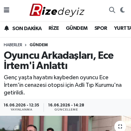
Spor
Rize Nöbetçi Eczaneler
RİZE
GÜNDEM
SPOR
YURTT
SON DAKİKA
Gündem
Rize Hava Durumu
HABERLER
GÜNDEM
Yurttan Haberler
Rize Trafik Yoğunluk Haritası
Oyuncu Arkadaşları, Ece
İrtem'i Anlattı
Ekonomi
Süper Lig Puan Durumu ve Fikstür
Genç yaşta hayatını kaybeden oyuncu Ece
Teknoloji
Tüm Manşetler
İrtem'in cenazesi otopsi için Adli Tıp Kurumu'na
getirildi.
Sağlık
Son Dakika Haberleri
16.06.2026 - 12:35
16.06.2026 - 14:28
YAYINLANMA
GÜNCELLEME
Haber Arşivi