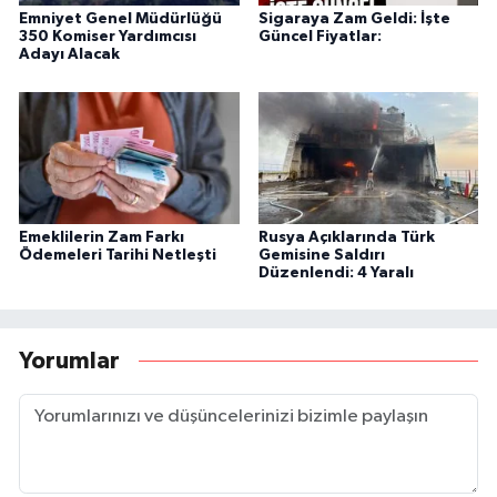
Emniyet Genel Müdürlüğü
Sigaraya Zam Geldi: İşte
350 Komiser Yardımcısı
Güncel Fiyatlar:
Adayı Alacak
Emeklilerin Zam Farkı
Rusya Açıklarında Türk
Ödemeleri Tarihi Netleşti
Gemisine Saldırı
Düzenlendi: 4 Yaralı
Yorumlar