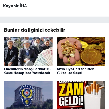
Kaynak:
İHA
Bunlar da ilginizi çekebilir
Emeklilerin Maaş Farkları Bu
Altın Fiyatları Yeniden
Gece Hesaplara Yatırılacak
Yükselişe Geçti