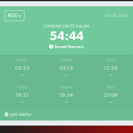
RİZE
08.08.2026
SONRAKI VAKTE KALAN
54:44
İmsak Namazı
İMSAK
GÜNEŞ
ÖĞLE
03:33
05:13
12:29
İKINDI
AKŞAM
YATSI
16:21
19:34
21:08
Aylık Vakitler