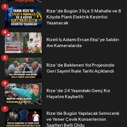
3
Rize'de Bugün 3 İlçe 5 Mahalle ve 8
Köyde Planlı Elektrik Kesintisi
Yaşanacak
4
Rizeli İş Adamı Ercan Ekşi'ye Saldırı
Anı Kameralarda
5
Rize'de Beklenen Yol Projesinde
Geri Sayım! İhale Tarihi Açıklandı
6
Rize'de 24 Yaşındaki Genç Kız
Hayatını Kaybetti
7
Rize’de Bugün Yapılacak Semicenk
ve Yener Çevik Konserlerinin
Saatleri Belli Oldu