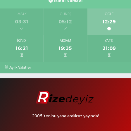
İkindi Namazı
İMSAK
GÜNEŞ
ÖĞLE
03:31
05:12
12:29
İKINDI
AKŞAM
YATSI
16:21
19:35
21:09
Aylık Vakitler
2005'ten bu yana aralıksız yayında!