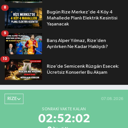
8
Bugün Rize Merkez'de 4 Köy 4
Mahallede Planlı Elektrik Kesintisi
Yaşanacak
9
Barış Alper Yılmaz, Rize’den
Ayrılırken Ne Kadar Haklıydı?
10
Rize’de Semicenk Rüzgârı Esecek:
Ücretsiz Konserler Bu Akşam
RİZE
07.08.2026
SONRAKI VAKTE KALAN
02:52:01