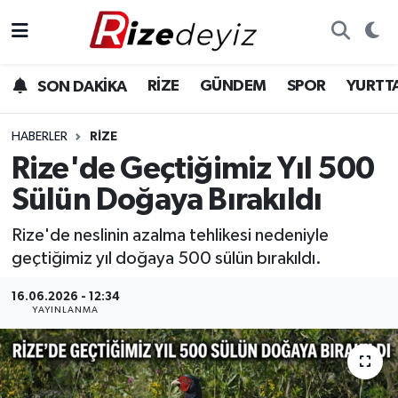
Spor
Rize Nöbetçi Eczaneler
RİZE
GÜNDEM
SPOR
YURTT
SON DAKİKA
Gündem
Rize Hava Durumu
HABERLER
RIZE
Yurttan Haberler
Rize Trafik Yoğunluk Haritası
Rize'de Geçtiğimiz Yıl 500
Sülün Doğaya Bırakıldı
Ekonomi
Süper Lig Puan Durumu ve Fikstür
Rize'de neslinin azalma tehlikesi nedeniyle
Teknoloji
Tüm Manşetler
geçtiğimiz yıl doğaya 500 sülün bırakıldı.
Sağlık
Son Dakika Haberleri
16.06.2026 - 12:34
YAYINLANMA
Haber Arşivi