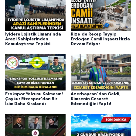
İyidere Lojistik Limanı'nda
Rize'de Recep Tayyip
Arazi Sahiplerinden
Erdoğan Camii İnşaatı Hızla
Kamulaştırma Tepkisi
Devam Ediyor
Erokspor Yolcusu Kalmasın!
Azerbaycan'dan Geldi,
Çaykur Rizespor'dan Bir
Kimsenin Cesaret
İsim Daha Kiralandı
Edemediğini Yaptı!