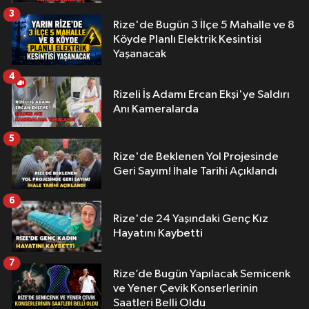
3
Rize'de Bugün 3 İlçe 5 Mahalle ve 8
Köyde Planlı Elektrik Kesintisi
Yaşanacak
4
Rizeli İş Adamı Ercan Ekşi'ye Saldırı
Anı Kameralarda
5
Rize'de Beklenen Yol Projesinde
Geri Sayım! İhale Tarihi Açıklandı
6
Rize'de 24 Yaşındaki Genç Kız
Hayatını Kaybetti
7
Rize’de Bugün Yapılacak Semicenk
ve Yener Çevik Konserlerinin
Saatleri Belli Oldu