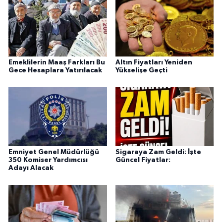
Emeklilerin Maaş Farkları Bu
Altın Fiyatları Yeniden
Gece Hesaplara Yatırılacak
Yükselişe Geçti
Emniyet Genel Müdürlüğü
Sigaraya Zam Geldi: İşte
350 Komiser Yardımcısı
Güncel Fiyatlar:
Adayı Alacak