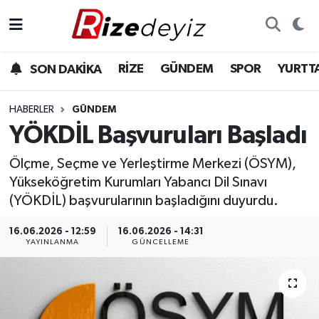
Spor
Rize Nöbetçi Eczaneler
RİZE
GÜNDEM
SPOR
YURTT
SON DAKİKA
Gündem
Rize Hava Durumu
HABERLER
GÜNDEM
Yurttan Haberler
Rize Trafik Yoğunluk Haritası
YÖKDİL Başvuruları Başladı
Ölçme, Seçme ve Yerleştirme Merkezi (ÖSYM),
Ekonomi
Süper Lig Puan Durumu ve Fikstür
Yükseköğretim Kurumları Yabancı Dil Sınavı
Teknoloji
Tüm Manşetler
(YÖKDİL) başvurularının başladığını duyurdu.
16.06.2026 - 12:59
16.06.2026 - 14:31
Sağlık
Son Dakika Haberleri
YAYINLANMA
GÜNCELLEME
Haber Arşivi