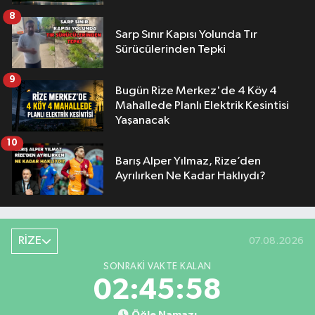
8
Sarp Sınır Kapısı Yolunda Tır
Sürücülerinden Tepki
9
Bugün Rize Merkez'de 4 Köy 4
Mahallede Planlı Elektrik Kesintisi
Yaşanacak
10
Barış Alper Yılmaz, Rize’den
Ayrılırken Ne Kadar Haklıydı?
RİZE
07.08.2026
SONRAKI VAKTE KALAN
02:45:57
Öğle Namazı