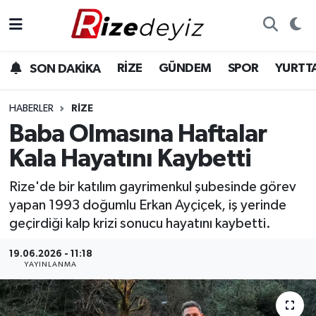
Spor
Rize Nöbetçi Eczaneler
RİZE
GÜNDEM
SPOR
YURTT
SON DAKİKA
Gündem
Rize Hava Durumu
HABERLER
RIZE
Yurttan Haberler
Rize Trafik Yoğunluk Haritası
Baba Olmasına Haftalar
Kala Hayatını Kaybetti
Ekonomi
Süper Lig Puan Durumu ve Fikstür
Rize'de bir katılım gayrimenkul şubesinde görev
Teknoloji
Tüm Manşetler
yapan 1993 doğumlu Erkan Ayçiçek, iş yerinde
geçirdiği kalp krizi sonucu hayatını kaybetti.
Sağlık
Son Dakika Haberleri
19.06.2026 - 11:18
YAYINLANMA
Haber Arşivi