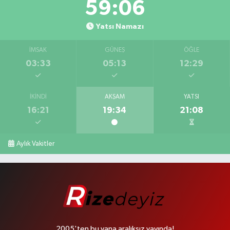
59:05
Yatsı Namazı
İMSAK
GÜNEŞ
ÖĞLE
03:33
05:13
12:29
İKINDI
AKŞAM
YATSI
16:21
19:34
21:08
Aylık Vakitler
2005'ten bu yana aralıksız yayında!