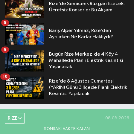
Rize’de Semicenk Rüzgârı Esecek:
Ücretsiz Konserler Bu Akşam
8
Barış Alper Yılmaz, Rize’den
Ayrılırken Ne Kadar Haklıydı?
9
Bugün Rize Merkez'de 4 Köy 4
Mahallede Planlı Elektrik Kesintisi
Yaşanacak
10
Rize’de 8 Ağustos Cumartesi
(YARIN) Günü 3 İlçede Planlı Elektrik
Kesintisi Yapılacak
RİZE
08.08.2026
SONRAKI VAKTE KALAN