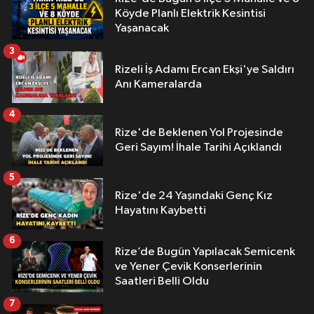
Köyde Planlı Elektrik Kesintisi
Yaşanacak
3
Rizeli İş Adamı Ercan Ekşi'ye Saldırı
Anı Kameralarda
4
Rize'de Beklenen Yol Projesinde
Geri Sayım! İhale Tarihi Açıklandı
5
Rize'de 24 Yaşındaki Genç Kız
Hayatını Kaybetti
6
Rize’de Bugün Yapılacak Semicenk
ve Yener Çevik Konserlerinin
Saatleri Belli Oldu
7