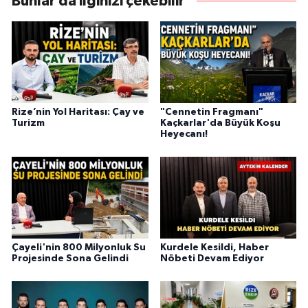
Bunlar da ilginizi çekebilir
Rize’nin Yol Haritası: Çay ve
"Cennetin Fragmanı"
Turizm
Kaçkarlar'da Büyük Koşu
Heyecanı!
Çayeli'nin 800 Milyonluk Su
Kurdele Kesildi, Haber
Projesinde Sona Gelindi
Nöbeti Devam Ediyor