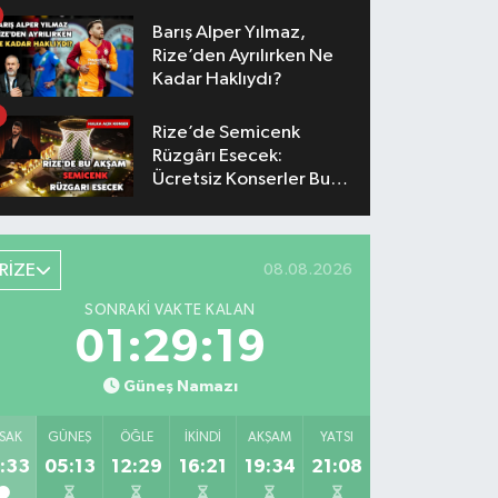
Yaşanacak
Barış Alper Yılmaz,
Rize’den Ayrılırken Ne
Kadar Haklıydı?
Rize’de Semicenk
Rüzgârı Esecek:
Ücretsiz Konserler Bu
Akşam
RİZE
08.08.2026
SONRAKI VAKTE KALAN
01:29:18
Güneş Namazı
SAK
GÜNEŞ
ÖĞLE
İKINDI
AKŞAM
YATSI
:33
05:13
12:29
16:21
19:34
21:08