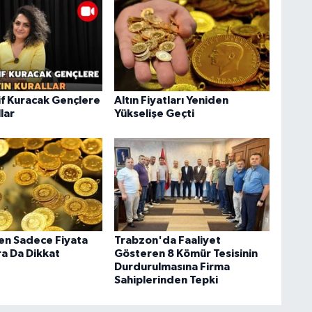
f Kuracak Gençlere
Altın Fiyatları Yeniden
llar
Yükselişe Geçti
ken Sadece Fiyata
Trabzon'da Faaliyet
ra Da Dikkat
Gösteren 8 Kömür Tesisinin
Durdurulmasına Firma
Sahiplerinden Tepki