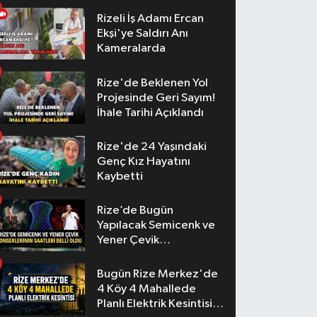
Rizeli İş Adamı Ercan
Ekşi'ye Saldırı Anı
Kameralarda
Rize'de Beklenen Yol
Projesinde Geri Sayım!
İhale Tarihi Açıklandı
Rize'de 24 Yaşındaki
Genç Kız Hayatını
Kaybetti
Rize’de Bugün
Yapılacak Semicenk ve
Yener Çevik
Konserlerinin Saatleri
Belli Oldu
Bugün Rize Merkez'de
4 Köy 4 Mahallede
Planlı Elektrik Kesintisi