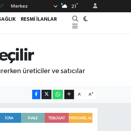
°
Merkez
21
18
32
SAĞLIK
RESMİ İLANLAR
38
03
çilir
14
rken üreticiler ve satıcılar
-
+
A
A