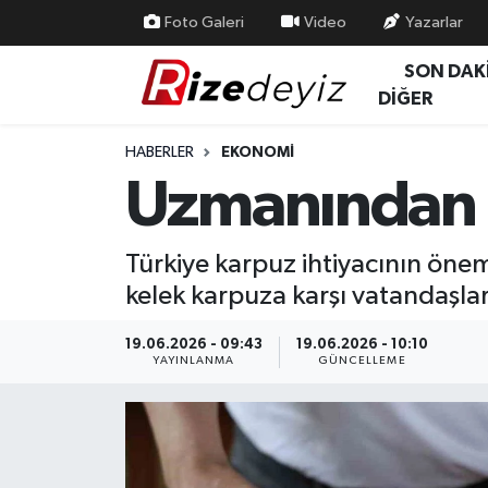
Foto Galeri
Video
Yazarlar
SON DAK
Spor
Rize Nöbetçi Eczaneler
DİĞER
Gündem
Rize Hava Durumu
HABERLER
EKONOMI
Uzmanından İy
Yurttan Haberler
Rize Trafik Yoğunluk Haritası
Ekonomi
Süper Lig Puan Durumu ve Fikstür
Türkiye karpuz ihtiyacının önem
kelek karpuza karşı vatandaşlar
Teknoloji
Tüm Manşetler
19.06.2026 - 09:43
19.06.2026 - 10:10
Sağlık
Son Dakika Haberleri
YAYINLANMA
GÜNCELLEME
Haber Arşivi