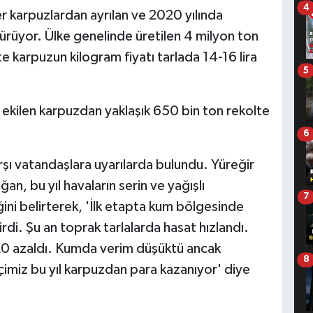
4
r karpuzlardan ayrılan ve 2020 yılında
rüyor. Ülke genelinde üretilen 4 milyon ton
e karpuzun kilogram fiyatı tarlada 14-16 lira
5
ekilen karpuzdan yaklaşık 650 bin ton rekolte
6
rşı vatandaşlara uyarılarda bulundu. Yüreğir
, bu yıl havaların serin ve yağışlı
7
ini belirterek, 'İlk etapta kum bölgesinde
rdi. Şu an toprak tarlalarda hasat hızlandı.
20 azaldı. Kumda verim düşüktü ancak
8
çimiz bu yıl karpuzdan para kazanıyor' diye