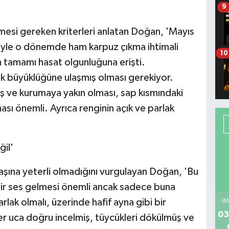
9
mesi gereken kriterleri anlatan Doğan, 'Mayıs
iyle o dönemde ham karpuz çıkma ihtimali
10
n tamamı hasat olgunluğuna erişti.
ik büyüklüğüne ulaşmış olması gerekiyor.
ış ve kurumaya yakın olması, sap kısmındaki
sı önemli. Ayrıca renginin açık ve parlak
ğil'
şına yeterli olmadığını vurgulayan Doğan, 'Bu
 bir ses gelmesi önemli ancak sadece buna
lak olmalı, üzerinde hafif ayna gibi bir
İM
03
r uca doğru incelmiş, tüycükleri dökülmüş ve