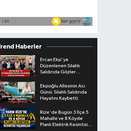
Trend Haberler
Ercan Ekşi'ye
Düzenlenen Silahlı
Saldırıda Gözler
Faillerde
Ekşioğlu Aİlesinin Acı
Günü: Silahlı Saldırıda
Hayatını Kaybetti
Rize'de Bugün 3 İlçe 5
Mahalle ve 8 Köyde
Planlı Elektrik Kesintisi
Yaşanacak