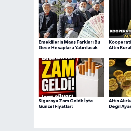
Emeklilerin Maaş Farkları Bu
Kooperati
Gece Hesaplara Yatırılacak
Altın Kura
Sigaraya Zam Geldi: İşte
Altın Alır
Güncel Fiyatlar:
Değil Aya