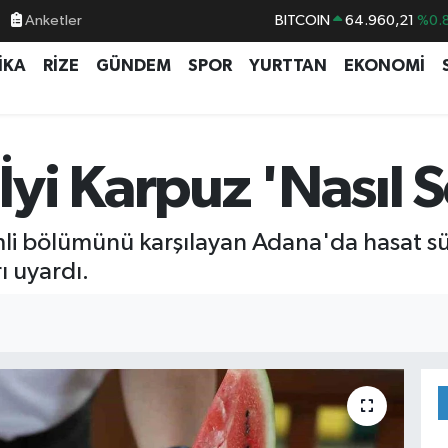
Anketler
DOLAR
47,7436
%0.
EURO
55,2510
%0.
İKA
RİZE
GÜNDEM
SPOR
YURTTAN
EKONOMİ
STERLİN
64,4811
%0.
GRAM ALTIN
6660.55
%0.
i Karpuz 'Nasıl Se
BİST100
13.779
%-
li bölümünü karşılayan Adana'da hasat süre
ı uyardı.