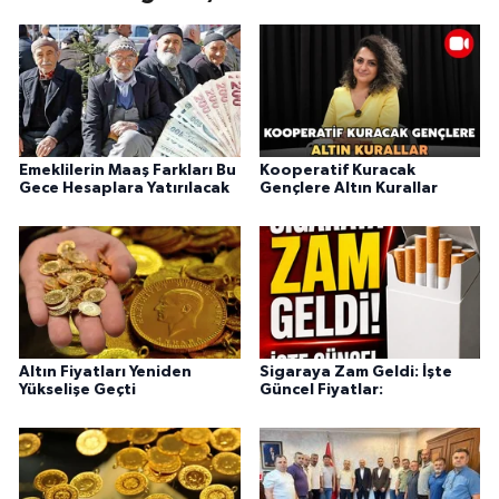
Emeklilerin Maaş Farkları Bu
Kooperatif Kuracak
Gece Hesaplara Yatırılacak
Gençlere Altın Kurallar
Altın Fiyatları Yeniden
Sigaraya Zam Geldi: İşte
Yükselişe Geçti
Güncel Fiyatlar: