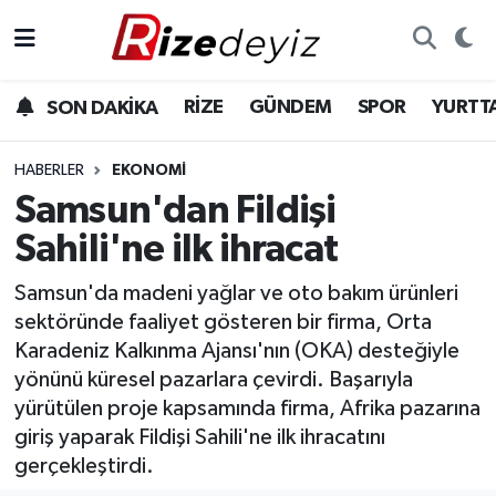
Spor
Rize Nöbetçi Eczaneler
RİZE
GÜNDEM
SPOR
YURTT
SON DAKİKA
Gündem
Rize Hava Durumu
HABERLER
EKONOMI
Yurttan Haberler
Rize Trafik Yoğunluk Haritası
Samsun'dan Fildişi
Sahili'ne ilk ihracat
Ekonomi
Süper Lig Puan Durumu ve Fikstür
Samsun'da madeni yağlar ve oto bakım ürünleri
Teknoloji
Tüm Manşetler
sektöründe faaliyet gösteren bir firma, Orta
Karadeniz Kalkınma Ajansı'nın (OKA) desteğiyle
Sağlık
Son Dakika Haberleri
yönünü küresel pazarlara çevirdi. Başarıyla
yürütülen proje kapsamında firma, Afrika pazarına
Haber Arşivi
giriş yaparak Fildişi Sahili'ne ilk ihracatını
gerçekleştirdi.