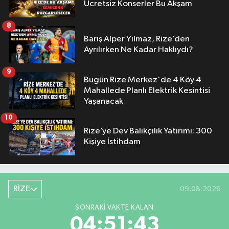
Ücretsiz Konserler Bu Akşam
8
Barış Alper Yılmaz, Rize’den
Ayrılırken Ne Kadar Haklıydı?
9
Bugün Rize Merkez'de 4 Köy 4
Mahallede Planlı Elektrik Kesintisi
Yaşanacak
10
Rize’ye Dev Balıkçılık Yatırımı: 300
Kişiye İstihdam
RİZE
09.08.2026
SONRAKI VAKTE KALAN
04:51:42