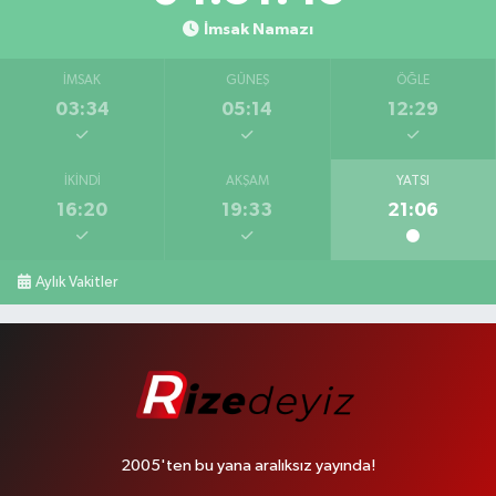
İmsak Namazı
İMSAK
GÜNEŞ
ÖĞLE
03:34
05:14
12:29
İKINDI
AKŞAM
YATSI
16:20
19:33
21:06
Aylık Vakitler
2005'ten bu yana aralıksız yayında!