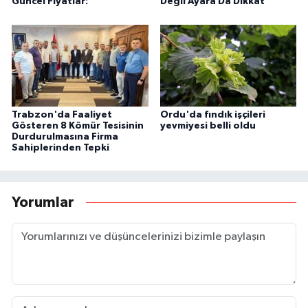
Güncel Fiyatlar:
Değil Ayara Da Dikkat
Trabzon'da Faaliyet
Ordu'da fındık işçileri
Gösteren 8 Kömür Tesisinin
yevmiyesi belli oldu
Durdurulmasına Firma
Sahiplerinden Tepki
Yorumlar