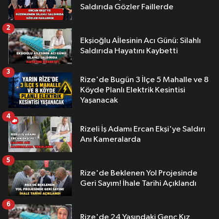
Saldırıda Gözler Faillerde
2
Ekşioğlu Aİlesinin Acı Günü: Silahlı
Saldırıda Hayatını Kaybetti
3
Rize'de Bugün 3 İlçe 5 Mahalle ve 8
Köyde Planlı Elektrik Kesintisi
Yaşanacak
4
Rizeli İş Adamı Ercan Ekşi'ye Saldırı
Anı Kameralarda
5
Rize'de Beklenen Yol Projesinde
Geri Sayım! İhale Tarihi Açıklandı
6
Rize'de 24 Yaşındaki Genç Kız