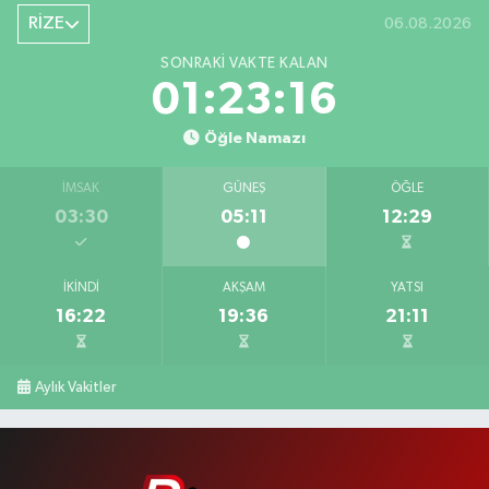
RİZE
06.08.2026
SONRAKI VAKTE KALAN
01:23:15
Öğle Namazı
İMSAK
GÜNEŞ
ÖĞLE
03:30
05:11
12:29
İKINDI
AKŞAM
YATSI
16:22
19:36
21:11
Aylık Vakitler