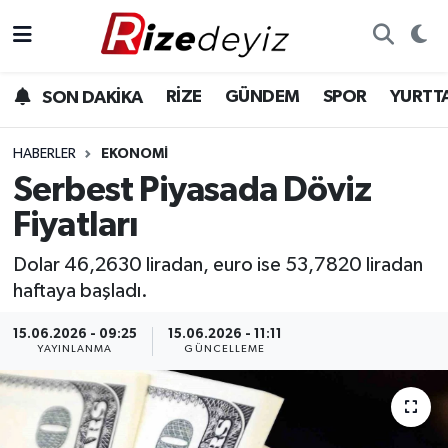
Spor
Rize Nöbetçi Eczaneler
RİZE
GÜNDEM
SPOR
YURTT
SON DAKİKA
Gündem
Rize Hava Durumu
HABERLER
EKONOMI
Yurttan Haberler
Rize Trafik Yoğunluk Haritası
Serbest Piyasada Döviz
Fiyatları
Ekonomi
Süper Lig Puan Durumu ve Fikstür
Dolar 46,2630 liradan, euro ise 53,7820 liradan
Teknoloji
Tüm Manşetler
haftaya başladı.
Sağlık
Son Dakika Haberleri
15.06.2026 - 09:25
15.06.2026 - 11:11
YAYINLANMA
GÜNCELLEME
Haber Arşivi