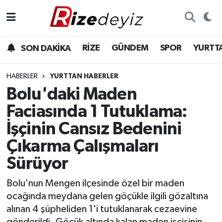
Spor
Rize Nöbetçi Eczaneler
RİZE
GÜNDEM
SPOR
YURTT
SON DAKİKA
Gündem
Rize Hava Durumu
HABERLER
YURTTAN HABERLER
Yurttan Haberler
Rize Trafik Yoğunluk Haritası
Bolu'daki Maden
Faciasında 1 Tutuklama:
Ekonomi
Süper Lig Puan Durumu ve Fikstür
İşçinin Cansız Bedenini
Teknoloji
Tüm Manşetler
Çıkarma Çalışmaları
Sürüyor
Sağlık
Son Dakika Haberleri
Bolu'nun Mengen ilçesinde özel bir maden
Haber Arşivi
ocağında meydana gelen göçükle ilgili gözaltına
alınan 4 şüpheliden 1'i tutuklanarak cezaevine
gönderildi. Göçük altında kalan maden işçisinin