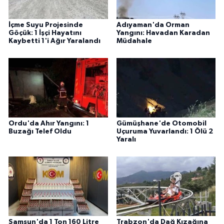
İçme Suyu Projesinde
Adıyaman'da Orman
Göçük: 1 İşçi Hayatını
Yangını: Havadan Karadan
Kaybetti 1'i Ağır Yaralandı
Müdahale
Ordu'da Ahır Yangını: 1
Gümüşhane'de Otomobil
Buzağı Telef Oldu
Uçuruma Yuvarlandı: 1 Ölü 2
Yaralı
Samsun'da 1 Ton 160 Litre
Trabzon'da Dağ Kızağına