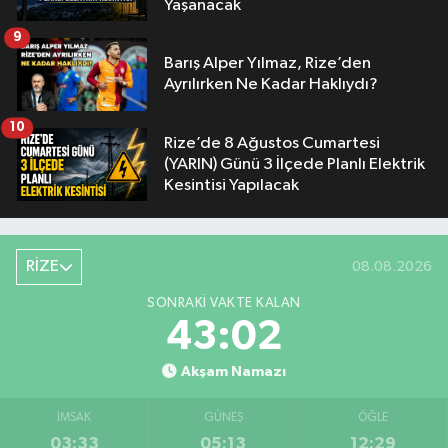
Yaşanacak
9
Barış Alper Yılmaz, Rize’den
Ayrılırken Ne Kadar Haklıydı?
10
Rize’de 8 Ağustos Cumartesi
(YARIN) Günü 3 İlçede Planlı Elektrik
Kesintisi Yapılacak
RİZE
08.08.2026
SONRAKI VAKTE KALAN
43:01
Akşam Namazı
İMSAK
GÜNEŞ
ÖĞLE
03:33
05:13
12:29