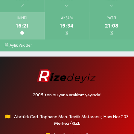
İKINDI
AKŞAM
YATSI
16:21
19:34
21:08
Aylık Vakitler
2005'ten bu yana aralıksız yayında!
Atatürk Cad. Tophane Mah. Tevfik Mataracı İş Hanı No: 203
Merkez/RİZE