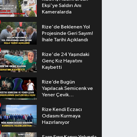
Ekşi'ye Saldırı Anı
Kameralarda
Rize'de Beklenen Yol
Projesinde Geri Sayım!
İhale Tarihi Açıklandı
Rize'de 24 Yaşındaki
Genç Kız Hayatını
Kaybetti
Rize’de Bugün
Yapılacak Semicenk ve
Yener Çevik
Konserlerinin Saatleri
Belli Oldu
Rize Kendi Eczacı
Odasını Kurmaya
Hazırlanıyor