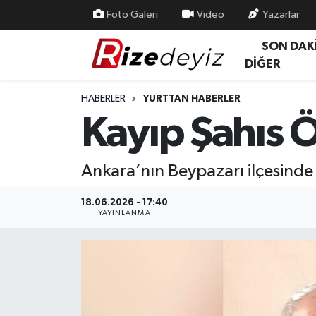
Foto Galeri
Video
Yazarlar
SON DAK
Spor
Rize Nöbetçi Eczaneler
DİĞER
Gündem
Rize Hava Durumu
HABERLER
YURTTAN HABERLER
Kayıp Şahıs 
Yurttan Haberler
Rize Trafik Yoğunluk Haritası
Ekonomi
Süper Lig Puan Durumu ve Fikstür
Ankara’nın Beypazarı ilçesinde
Teknoloji
Tüm Manşetler
18.06.2026 - 17:40
YAYINLANMA
Sağlık
Son Dakika Haberleri
Haber Arşivi