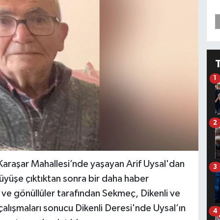
1
2
 Karaşar Mahallesi’nde yaşayan Arif Uysal'dan
3
yüşe çıktıktan sonra bir daha haber
 ve gönüllüler tarafından Sekmeç, Dikenli ve
alışmaları sonucu Dikenli Deresi'nde Uysal’ın
4