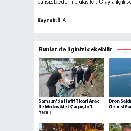
cansız bedenine ulaşıldı. Olayla ilgili 
Kaynak:
İHA
Bunlar da ilginizi çekebilir
Samsun'da Hafif Ticari Araç
Dron Sald
İle Motosiklet Çarpıştı: 1
Gemisi S
Yaralı