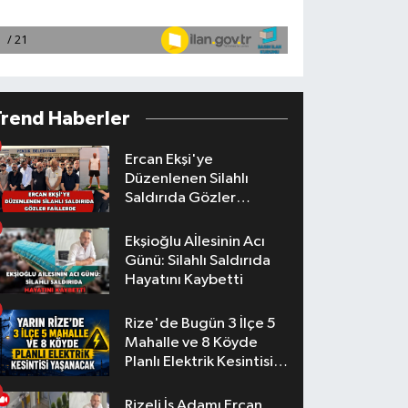
Trend Haberler
Ercan Ekşi'ye
Düzenlenen Silahlı
Saldırıda Gözler
Faillerde
Ekşioğlu Aİlesinin Acı
Günü: Silahlı Saldırıda
Hayatını Kaybetti
Rize'de Bugün 3 İlçe 5
Mahalle ve 8 Köyde
Planlı Elektrik Kesintisi
Yaşanacak
Rizeli İş Adamı Ercan