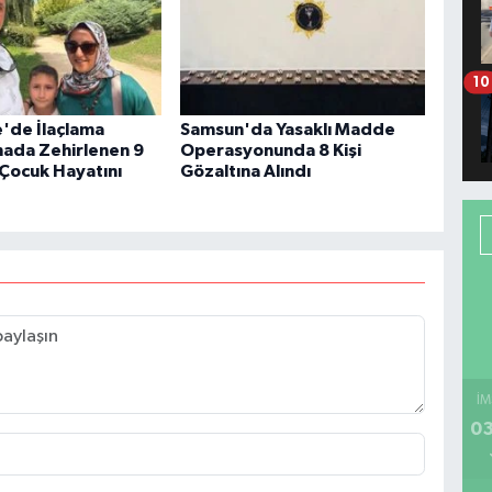
10
'de İlaçlama
Samsun'da Yasaklı Madde
inada Zehirlenen 9
Operasyonunda 8 Kişi
 Çocuk Hayatını
Gözaltına Alındı
İM
03