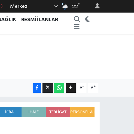
°
Merkez
63
22
0
SAĞLIK
RESMİ İLANLAR
08
0
5
0
-
+
A
A