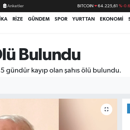
Anketler
BITCOIN
64.225,61
%-0.
DOLAR
47,6704
%
İKA
RİZE
GÜNDEM
SPOR
YURTTAN
EKONOMİ
EURO
55,0406
%-0.
STERLİN
64,2143
%
GRAM ALTIN
6510.40
%0.4
Ölü Bulundu
BİST100
13.799
%7
 5 gündür kayıp olan şahıs ölü bulundu.