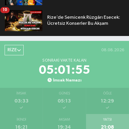
10
Rize’de Semicenk Rüzgârı Esecek:
Ücretsiz Konserler Bu Akşam
RİZE
08.08.2026
SONRAKI VAKTE KALAN
05:01:55
İmsak Namazı
İMSAK
GÜNEŞ
ÖĞLE
03:33
05:13
12:29
İKINDI
AKŞAM
YATSI
16:21
19:34
21:08