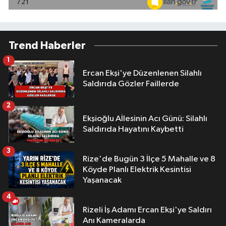
Trend Haberler
1
Ercan Ekşi'ye Düzenlenen Silahlı
Saldırıda Gözler Faillerde
2
Ekşioğlu Aİlesinin Acı Günü: Silahlı
Saldırıda Hayatını Kaybetti
3
Rize'de Bugün 3 İlçe 5 Mahalle ve 8
Köyde Planlı Elektrik Kesintisi
Yaşanacak
4
Rizeli İş Adamı Ercan Ekşi'ye Saldırı
Anı Kameralarda