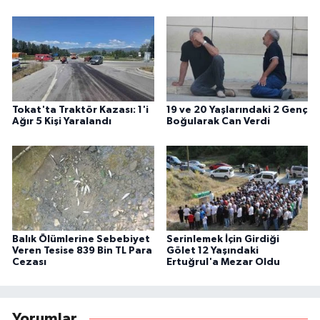
Tokat'ta Traktör Kazası: 1'i
19 ve 20 Yaşlarındaki 2 Genç
Ağır 5 Kişi Yaralandı
Boğularak Can Verdi
Balık Ölümlerine Sebebiyet
Serinlemek İçin Girdiği
Veren Tesise 839 Bin TL Para
Gölet 12 Yaşındaki
Cezası
Ertuğrul'a Mezar Oldu
Yorumlar