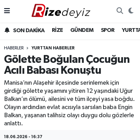
Spor
Rize Nöbetçi Eczaneler
RİZE
GÜNDEM
SPOR
YURTT
SON DAKİKA
Gündem
Rize Hava Durumu
HABERLER
YURTTAN HABERLER
Yurttan Haberler
Rize Trafik Yoğunluk Haritası
Gölette Boğulan Çocuğun
Acılı Babası Konuştu
Ekonomi
Süper Lig Puan Durumu ve Fikstür
Manisa’nın Alaşehir ilçesinde serinlemek için
Teknoloji
Tüm Manşetler
girdiği gölette yaşamını yitiren 12 yaşındaki Uğur
Balkan’ın ölümü, ailesini ve tüm ilçeyi yasa boğdu.
Sağlık
Son Dakika Haberleri
Olayın ardından evlat acısıyla sarsılan baba Engin
Balkan, yaşanan talihsiz olayı duygu dolu gözlerle
Haber Arşivi
anlattı.
18.06.2026 - 16:37