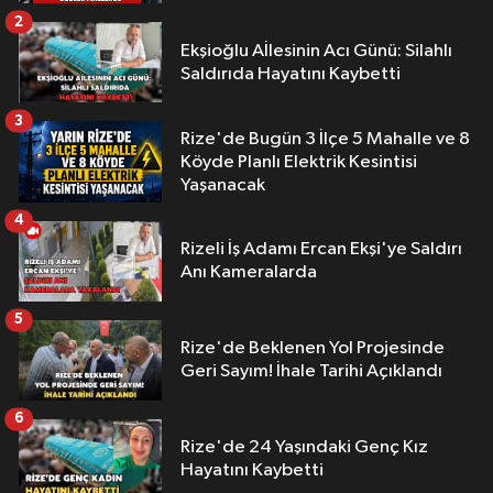
2
Ekşioğlu Aİlesinin Acı Günü: Silahlı
Saldırıda Hayatını Kaybetti
3
Rize'de Bugün 3 İlçe 5 Mahalle ve 8
Köyde Planlı Elektrik Kesintisi
Yaşanacak
4
Rizeli İş Adamı Ercan Ekşi'ye Saldırı
Anı Kameralarda
5
Rize'de Beklenen Yol Projesinde
Geri Sayım! İhale Tarihi Açıklandı
6
Rize'de 24 Yaşındaki Genç Kız
Hayatını Kaybetti