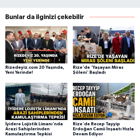
Bunlar da ilginizi çekebilir
Rizedeyiz.com 20 Yaşında,
Rize'de 'Yaşayan Miras
Yeni Yerinde!
Şöleni' Başladı
İyidere Lojistik Limanı'nda
Rize'de Recep Tayyip
Arazi Sahiplerinden
Erdoğan Camii İnşaatı Hızla
Kamulaştırma Tepkisi
Devam Ediyor