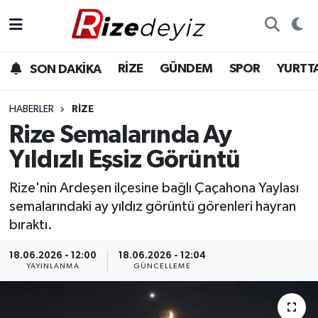
Spor
Rize Nöbetçi Eczaneler
RİZE
GÜNDEM
SPOR
YURTT
SON DAKİKA
Gündem
Rize Hava Durumu
HABERLER
RIZE
Yurttan Haberler
Rize Trafik Yoğunluk Haritası
Rize Semalarında Ay
Yıldızlı Eşsiz Görüntü
Ekonomi
Süper Lig Puan Durumu ve Fikstür
Rize'nin Ardeşen ilçesine bağlı Çaçahona Yaylası
Teknoloji
Tüm Manşetler
semalarındaki ay yıldız görüntü görenleri hayran
bıraktı.
Sağlık
Son Dakika Haberleri
18.06.2026 - 12:00
18.06.2026 - 12:04
YAYINLANMA
GÜNCELLEME
Haber Arşivi