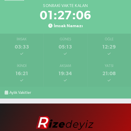
SONRAKI VAKTE KALAN
01:27:05
İmsak Namazı
İMSAK
GÜNEŞ
ÖĞLE
03:33
05:13
12:29
İKINDI
AKŞAM
YATSI
16:21
19:34
21:08
Aylık Vakitler