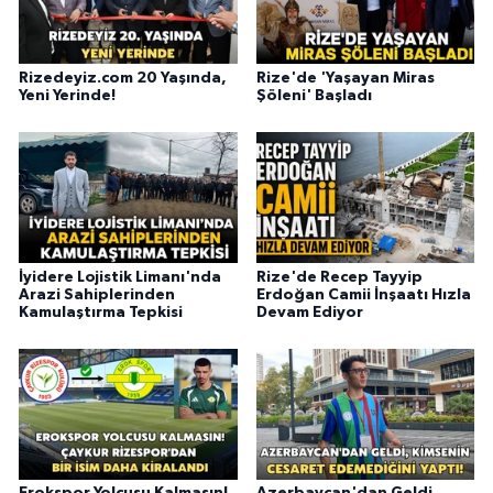
Rizedeyiz.com 20 Yaşında,
Rize'de 'Yaşayan Miras
Yeni Yerinde!
Şöleni' Başladı
İyidere Lojistik Limanı'nda
Rize'de Recep Tayyip
Arazi Sahiplerinden
Erdoğan Camii İnşaatı Hızla
Kamulaştırma Tepkisi
Devam Ediyor