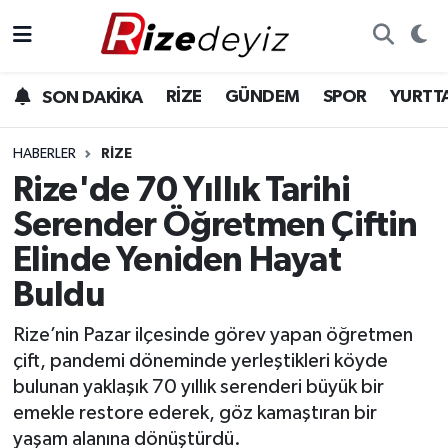
Spor
Rize Nöbetçi Eczaneler
RİZE
GÜNDEM
SPOR
YURTT
SON DAKİKA
Gündem
Rize Hava Durumu
HABERLER
RIZE
Yurttan Haberler
Rize Trafik Yoğunluk Haritası
Rize'de 70 Yıllık Tarihi
Serender Öğretmen Çiftin
Ekonomi
Süper Lig Puan Durumu ve Fikstür
Elinde Yeniden Hayat
Teknoloji
Tüm Manşetler
Buldu
Sağlık
Son Dakika Haberleri
Rize’nin Pazar ilçesinde görev yapan öğretmen
çift, pandemi döneminde yerleştikleri köyde
Haber Arşivi
bulunan yaklaşık 70 yıllık serenderi büyük bir
emekle restore ederek, göz kamaştıran bir
yaşam alanına dönüştürdü.