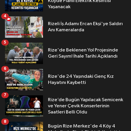
Köyde Planlı Elektrik Kesintisi
Yaşanacak
4
Rizeli İş Adamı Ercan Ekşi'ye Saldırı
Anı Kameralarda
5
Rize'de Beklenen Yol Projesinde
Geri Sayım! İhale Tarihi Açıklandı
6
Rize'de 24 Yaşındaki Genç Kız
Hayatını Kaybetti
7
Rize’de Bugün Yapılacak Semicenk
ve Yener Çevik Konserlerinin
Saatleri Belli Oldu
8
Bugün Rize Merkez'de 4 Köy 4