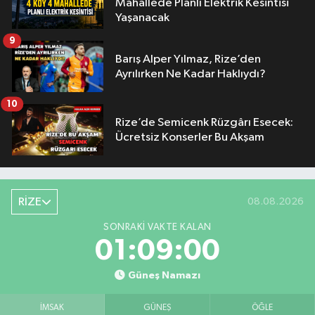
Mahallede Planlı Elektrik Kesintisi
Yaşanacak
9
Barış Alper Yılmaz, Rize’den
Ayrılırken Ne Kadar Haklıydı?
10
Rize’de Semicenk Rüzgârı Esecek:
Ücretsiz Konserler Bu Akşam
RİZE
08.08.2026
SONRAKI VAKTE KALAN
01:09:00
Güneş Namazı
İMSAK
GÜNEŞ
ÖĞLE