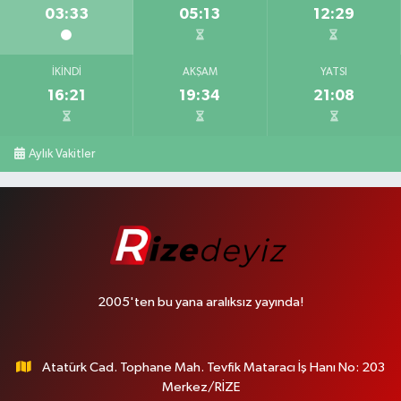
03:33
05:13
12:29
İKINDI
AKŞAM
YATSI
16:21
19:34
21:08
Aylık Vakitler
2005'ten bu yana aralıksız yayında!
Atatürk Cad. Tophane Mah. Tevfik Mataracı İş Hanı No: 203
Merkez/RİZE