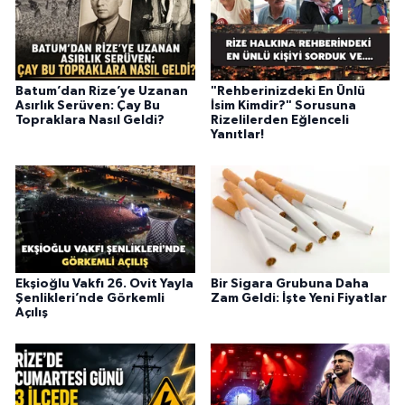
Batum’dan Rize’ye Uzanan
"Rehberinizdeki En Ünlü
Asırlık Serüven: Çay Bu
İsim Kimdir?" Sorusuna
Topraklara Nasıl Geldi?
Rizelilerden Eğlenceli
Yanıtlar!
Ekşioğlu Vakfı 26. Ovit Yayla
Bir Sigara Grubuna Daha
Şenlikleri’nde Görkemli
Zam Geldi: İşte Yeni Fiyatlar
Açılış