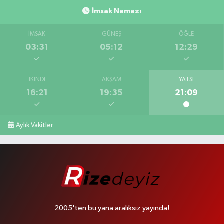
İmsak Namazı
İMSAK
GÜNEŞ
ÖĞLE
03:31
05:12
12:29
İKINDI
AKŞAM
YATSI
16:21
19:35
21:09
Aylık Vakitler
2005'ten bu yana aralıksız yayında!