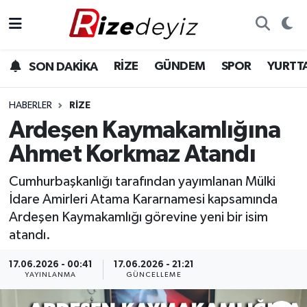
Spor
Rize Nöbetçi Eczaneler
RİZE
GÜNDEM
SPOR
YURTT
SON DAKİKA
Gündem
Rize Hava Durumu
HABERLER
RIZE
Yurttan Haberler
Rize Trafik Yoğunluk Haritası
Ardeşen Kaymakamlığına
Ahmet Korkmaz Atandı
Ekonomi
Süper Lig Puan Durumu ve Fikstür
Cumhurbaşkanlığı tarafından yayımlanan Mülki
Teknoloji
Tüm Manşetler
İdare Amirleri Atama Kararnamesi kapsamında
Ardeşen Kaymakamlığı görevine yeni bir isim
Sağlık
Son Dakika Haberleri
atandı.
Haber Arşivi
17.06.2026 - 00:41
17.06.2026 - 21:21
YAYINLANMA
GÜNCELLEME