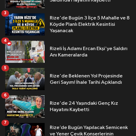
Saldırıda Hayatını Kaybetti
3
Rize'de Bugün 3 İlçe 5 Mahalle ve 8
Köyde Planlı Elektrik Kesintisi
Yaşanacak
4
Rizeli İş Adamı Ercan Ekşi'ye Saldırı
Anı Kameralarda
5
Rize'de Beklenen Yol Projesinde
Geri Sayım! İhale Tarihi Açıklandı
6
Rize'de 24 Yaşındaki Genç Kız
Hayatını Kaybetti
7
Rize’de Bugün Yapılacak Semicenk
ve Yener Çevik Konserlerinin