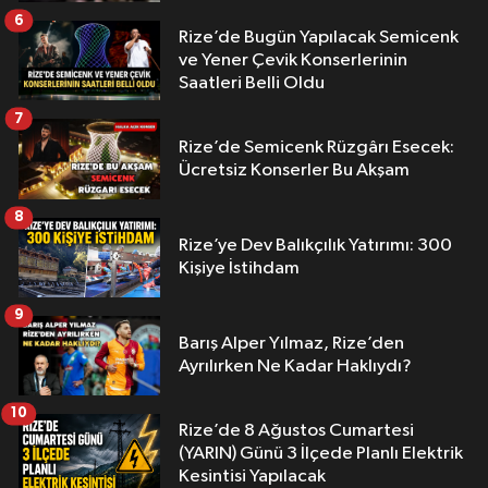
6
Rize’de Bugün Yapılacak Semicenk
ve Yener Çevik Konserlerinin
Saatleri Belli Oldu
7
Rize’de Semicenk Rüzgârı Esecek:
Ücretsiz Konserler Bu Akşam
8
Rize’ye Dev Balıkçılık Yatırımı: 300
Kişiye İstihdam
9
Barış Alper Yılmaz, Rize’den
Ayrılırken Ne Kadar Haklıydı?
10
Rize’de 8 Ağustos Cumartesi
(YARIN) Günü 3 İlçede Planlı Elektrik
Kesintisi Yapılacak