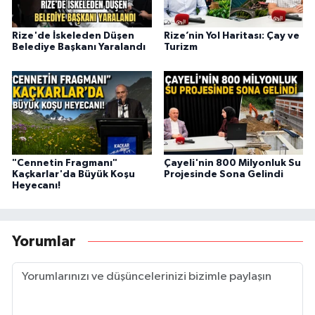
Rize'de İskeleden Düşen
Rize’nin Yol Haritası: Çay ve
Belediye Başkanı Yaralandı
Turizm
"Cennetin Fragmanı"
Çayeli'nin 800 Milyonluk Su
Kaçkarlar'da Büyük Koşu
Projesinde Sona Gelindi
Heyecanı!
Yorumlar