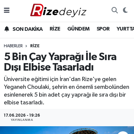
Spor
Rize Nöbetçi Eczaneler
RİZE
GÜNDEM
SPOR
YURTT
SON DAKİKA
Gündem
Rize Hava Durumu
HABERLER
RIZE
Yurttan Haberler
Rize Trafik Yoğunluk Haritası
5 Bin Çay Yaprağı İle Sıra
Dışı Elbise Tasarladı
Ekonomi
Süper Lig Puan Durumu ve Fikstür
Üniversite eğitimi için İran'dan Rize'ye gelen
Teknoloji
Tüm Manşetler
Yeganeh Choulaki, şehrin en önemli sembolünden
esinlenerek 5 bin adet çay yaprağı ile sıra dışı bir
Sağlık
Son Dakika Haberleri
elbise tasarladı.
Haber Arşivi
17.06.2026 - 19:26
YAYINLANMA