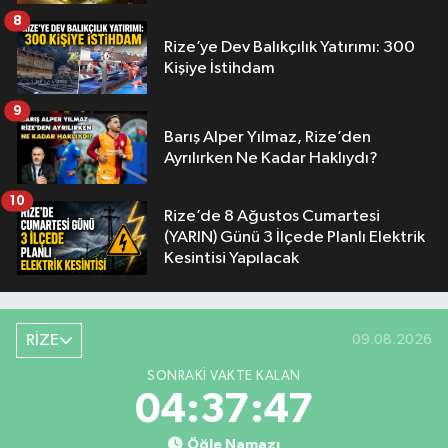
8
Rize’ye Dev Balıkçılık Yatırımı: 300
Kişiye İstihdam
9
Barış Alper Yılmaz, Rize’den
Ayrılırken Ne Kadar Haklıydı?
10
Rize’de 8 Ağustos Cumartesi
(YARIN) Günü 3 İlçede Planlı Elektrik
Kesintisi Yapılacak
RİZE
09.08.2026
SONRAKI VAKTE KALAN
04:37:46
Öğle Namazı