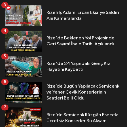
3
Rizeli İş Adamı Ercan Ekşi'ye Saldırı
Anı Kameralarda
4
Rize'de Beklenen Yol Projesinde
Geri Sayım! İhale Tarihi Açıklandı
5
Rize'de 24 Yaşındaki Genç Kız
Hayatını Kaybetti
6
Rize’de Bugün Yapılacak Semicenk
ve Yener Çevik Konserlerinin
Saatleri Belli Oldu
7
Rize’de Semicenk Rüzgârı Esecek:
Ücretsiz Konserler Bu Akşam