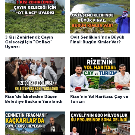
3 Kişi Zehirlendi: Çayın
Ovit Şenlikleri'nde Büyük
Geleceği İçin "Ot İlacı"
Final: Bugün Kimler Var?
Uyarısı
Rize'de İskeleden Düşen
Rize’nin Yol Haritası: Çay ve
Belediye Başkanı Yaralandı
Turizm