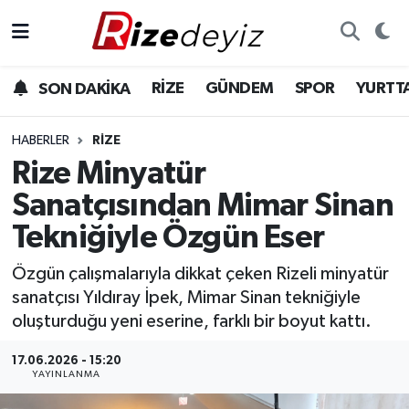
Spor
Rize Nöbetçi Eczaneler
RİZE
GÜNDEM
SPOR
YURTT
SON DAKİKA
Gündem
Rize Hava Durumu
HABERLER
RIZE
Yurttan Haberler
Rize Trafik Yoğunluk Haritası
Rize Minyatür
Sanatçısından Mimar Sinan
Ekonomi
Süper Lig Puan Durumu ve Fikstür
Tekniğiyle Özgün Eser
Teknoloji
Tüm Manşetler
Özgün çalışmalarıyla dikkat çeken Rizeli minyatür
sanatçısı Yıldıray İpek, Mimar Sinan tekniğiyle
Sağlık
Son Dakika Haberleri
oluşturduğu yeni eserine, farklı bir boyut kattı.
Haber Arşivi
17.06.2026 - 15:20
YAYINLANMA