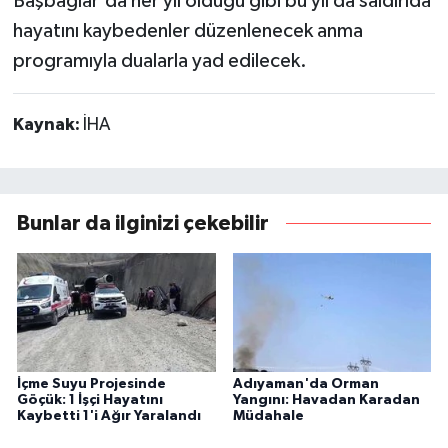
Başbağlar'da her yıl olduğu gibi bu yıl da saldırıda
hayatını kaybedenler düzenlenecek anma
programıyla dualarla yad edilecek.
Kaynak:
İHA
Bunlar da ilginizi çekebilir
İçme Suyu Projesinde
Adıyaman'da Orman
Göçük: 1 İşçi Hayatını
Yangını: Havadan Karadan
Kaybetti 1'i Ağır Yaralandı
Müdahale