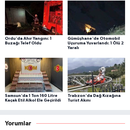
Ordu'da Ahır Yangını: 1
Gümüşhane'de Otomobil
Buzağı Telef Oldu
Uçuruma Yuvarlandı: 1 Ölü 2
Yaralı
Samsun'da 1 Ton 160 Litre
Trabzon'da Dağ Kızağına
Kaçak Etil Alkol Ele Geçirildi
Turist Akını
Yorumlar