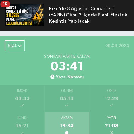
10
Rize’de 8 Ağustos Cumartesi
(YARIN) Günü 3 İlçede Planlı Elektrik
Kesintisi Yapılacak
RİZE
08.08.2026
SONRAKI VAKTE KALAN
03:40
Yatsı Namazı
İMSAK
GÜNEŞ
ÖĞLE
03:33
05:13
12:29
İKINDI
AKŞAM
YATSI
16:21
19:34
21:08