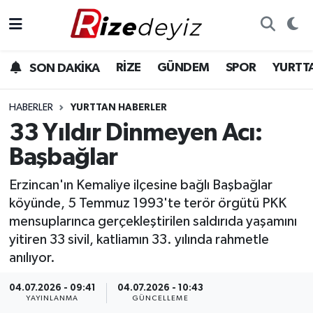
Spor
Rize Nöbetçi Eczaneler
RİZE
GÜNDEM
SPOR
YURTT
SON DAKİKA
Gündem
Rize Hava Durumu
HABERLER
YURTTAN HABERLER
Yurttan Haberler
Rize Trafik Yoğunluk Haritası
33 Yıldır Dinmeyen Acı:
Başbağlar
Ekonomi
Süper Lig Puan Durumu ve Fikstür
Erzincan'ın Kemaliye ilçesine bağlı Başbağlar
Teknoloji
Tüm Manşetler
köyünde, 5 Temmuz 1993'te terör örgütü PKK
mensuplarınca gerçekleştirilen saldırıda yaşamını
Sağlık
Son Dakika Haberleri
yitiren 33 sivil, katliamın 33. yılında rahmetle
anılıyor.
Haber Arşivi
04.07.2026 - 09:41
04.07.2026 - 10:43
YAYINLANMA
GÜNCELLEME