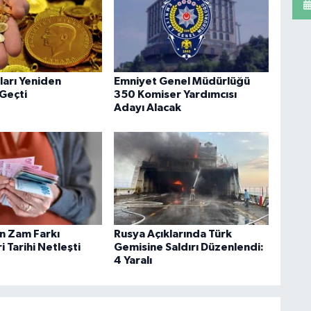
tları Yeniden
Emniyet Genel Müdürlüğü
 Geçti
350 Komiser Yardımcısı
Adayı Alacak
in Zam Farkı
Rusya Açıklarında Türk
 Tarihi Netleşti
Gemisine Saldırı Düzenlendi:
4 Yaralı