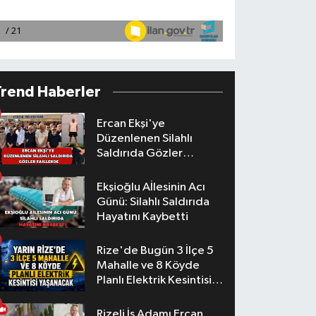
Trend Haberler
Ercan Ekşi'ye
Düzenlenen Silahlı
Saldırıda Gözler
Faillerde
Ekşioğlu Aİlesinin Acı
Günü: Silahlı Saldırıda
Hayatını Kaybetti
Rize'de Bugün 3 İlçe 5
Mahalle ve 8 Köyde
Planlı Elektrik Kesintisi
Yaşanacak
Rizeli İş Adamı Ercan