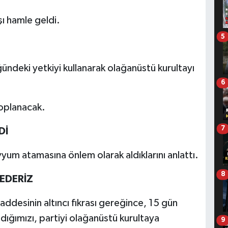
ı hamle geldi.
5
ndeki yetkiyi kullanarak olağanüstü kurultayı
6
oplanacak.
7
Dİ
yyum atamasına önlem olarak aldıklarını anlattı.
8
 EDERİZ
desinin altıncı fıkrası gereğince, 15 gün
ldığımızı, partiyi olağanüstü kurultaya
9