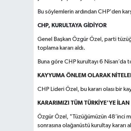
Bu söylemlerin ardından CHP'den karş
CHP, KURULTAYA GİDİYOR
Genel Başkan Özgür Özel, parti tüzüğü
toplama kararı aldı.
Buna göre CHP kurultayı 6 Nisan’da t
KAYYUMA ÖNLEM OLARAK NİTELE
CHP Lideri Özel, bu kararı olası bir ka
KARARIMIZI TÜM TÜRKİYE'YE İLAN
Özgür Özel, "Tüzüğümüzün 48’inci mad
sonrasına olağanüstü kurultay kararı a