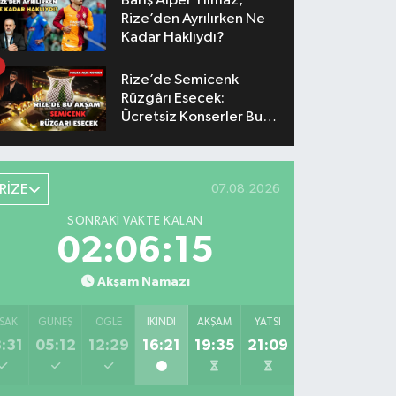
Barış Alper Yılmaz,
Rize’den Ayrılırken Ne
Kadar Haklıydı?
Rize’de Semicenk
Rüzgârı Esecek:
Ücretsiz Konserler Bu
Akşam
RİZE
07.08.2026
SONRAKI VAKTE KALAN
02:06:14
Akşam Namazı
SAK
GÜNEŞ
ÖĞLE
İKINDI
AKŞAM
YATSI
:31
05:12
12:29
16:21
19:35
21:09