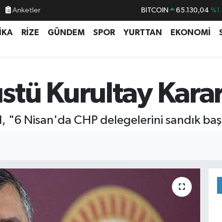
BITCOIN
65.130,04
%1.
Anketler
DOLAR
47,7106
%0.1
İKA
RİZE
GÜNDEM
SPOR
YURTTAN
EKONOMİ
EURO
55,1652
%0.2
STERLİN
64,4046
%0.3
GRAM ALTIN
6618.49
%2.1
tü Kurultay Kararı
BİST100
13.773
%-1
 "6 Nisan'da CHP delegelerini sandık başı