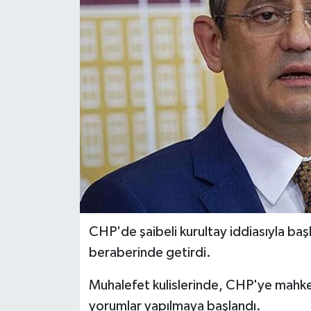
CHP'de şaibeli kurultay iddiasıyla ba
beraberinde getirdi.
Muhalefet kulislerinde, CHP'ye mahk
yorumlar yapılmaya başlandı.