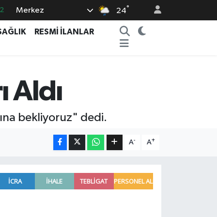
2
°
Merkez
24
7
SAĞLIK
RESMİ İLANLAR
7
5
2
 Aldı
9
na bekliyoruz" dedi.
-
+
A
A