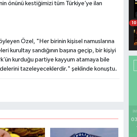
in önünü kestiğimizi tüm Türkiye’ye ilan
10
öyleyen Özel, "Her birinin kişisel namuslarına
eri kurultay sandığının başına geçip, bir kişiyi
k’ün kurduğu partiye kayyum atamaya bile
adelerini tazeleyeceklerdir." şeklinde konuştu.
İM
03