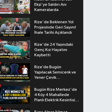
Ekşi'ye Saldırı Anı
Kameralarda
Rize'de Beklenen Yol
Projesinde Geri Sayım!
İhale Tarihi Açıklandı
Rize'de 24 Yaşındaki
Genç Kız Hayatını
Kaybetti
Rize’de Bugün
Yapılacak Semicenk ve
Yener Çevik
Konserlerinin Saatleri
Belli Oldu
Bugün Rize Merkez'de
4 Köy 4 Mahallede
Planlı Elektrik Kesintisi
Yaşanacak