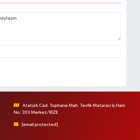
Atatürk Cad. Tophane Mah. Tevfik Mataracı İş Hanı
No: 203 Merkez/RİZE
[email protected]