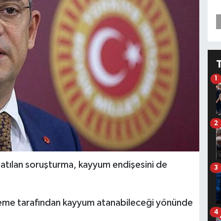
1
2
şlatılan soruşturma, kayyum endişesini de
3
eme tarafından kayyum atanabileceği yönünde
4