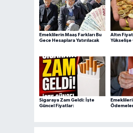
Emeklilerin Maaş Farkları Bu
Altın Fiya
Gece Hesaplara Yatırılacak
Yükselişe
Sigaraya Zam Geldi: İşte
Emekliler
Güncel Fiyatlar:
Ödemeleri