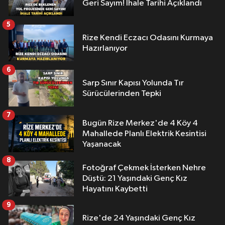
Geri Sayım! İhale Tarihi Açıklandı
5
Rize Kendi Eczacı Odasını Kurmaya
Hazırlanıyor
6
Sarp Sınır Kapısı Yolunda Tır
Sürücülerinden Tepki
7
Bugün Rize Merkez'de 4 Köy 4
Mahallede Planlı Elektrik Kesintisi
Yaşanacak
8
Fotoğraf Çekmek İsterken Nehre
Düştü: 21 Yaşındaki Genç Kız
Hayatını Kaybetti
9
Rize'de 24 Yaşındaki Genç Kız