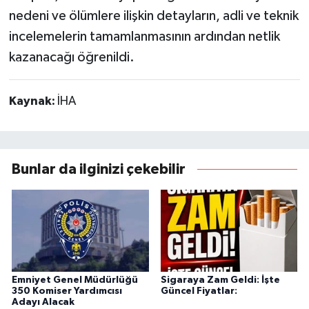
nedeni ve ölümlere ilişkin detayların, adli ve teknik
incelemelerin tamamlanmasının ardından netlik
kazanacağı öğrenildi.
Kaynak:
İHA
Bunlar da ilginizi çekebilir
Emniyet Genel Müdürlüğü
Sigaraya Zam Geldi: İşte
350 Komiser Yardımcısı
Güncel Fiyatlar:
Adayı Alacak