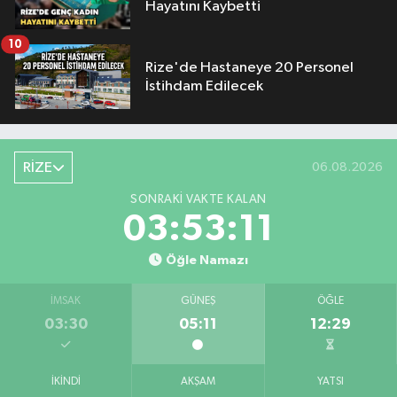
Hayatını Kaybetti
10
Rize'de Hastaneye 20 Personel
İstihdam Edilecek
RİZE
06.08.2026
SONRAKI VAKTE KALAN
03:53:10
Öğle Namazı
İMSAK
GÜNEŞ
ÖĞLE
03:30
05:11
12:29
İKINDI
AKŞAM
YATSI