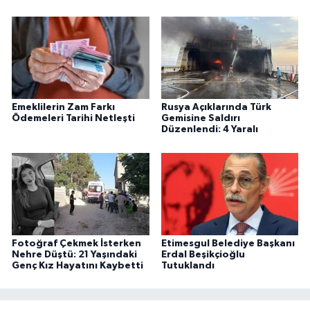
Emeklilerin Zam Farkı
Rusya Açıklarında Türk
Ödemeleri Tarihi Netleşti
Gemisine Saldırı
Düzenlendi: 4 Yaralı
Fotoğraf Çekmek İsterken
Etimesgul Belediye Başkanı
Nehre Düştü: 21 Yaşındaki
Erdal Beşikçioğlu
Genç Kız Hayatını Kaybetti
Tutuklandı