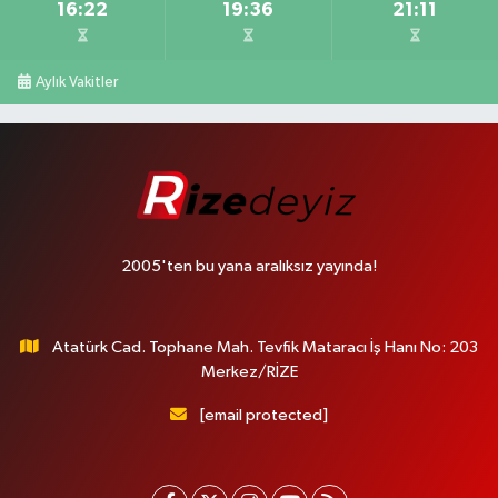
16:22
19:36
21:11
Aylık Vakitler
2005'ten bu yana aralıksız yayında!
Atatürk Cad. Tophane Mah. Tevfik Mataracı İş Hanı No: 203
Merkez/RİZE
[email protected]