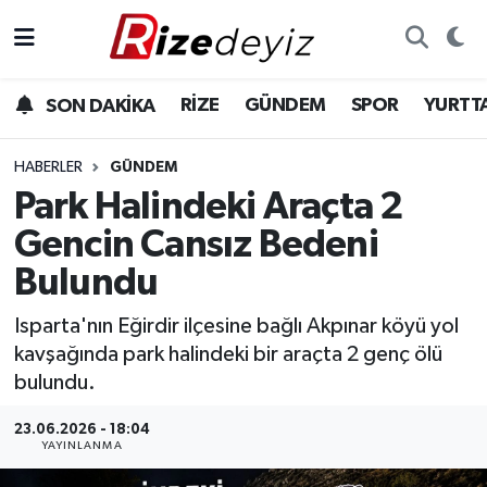
Spor
Rize Nöbetçi Eczaneler
RİZE
GÜNDEM
SPOR
YURTT
SON DAKİKA
Gündem
Rize Hava Durumu
HABERLER
GÜNDEM
Yurttan Haberler
Rize Trafik Yoğunluk Haritası
Park Halindeki Araçta 2
Gencin Cansız Bedeni
Ekonomi
Süper Lig Puan Durumu ve Fikstür
Bulundu
Teknoloji
Tüm Manşetler
Isparta'nın Eğirdir ilçesine bağlı Akpınar köyü yol
kavşağında park halindeki bir araçta 2 genç ölü
Sağlık
Son Dakika Haberleri
bulundu.
Haber Arşivi
23.06.2026 - 18:04
YAYINLANMA