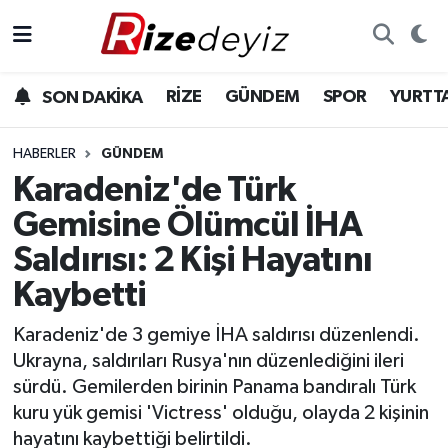
Spor
Rize Nöbetçi Eczaneler
RİZE
GÜNDEM
SPOR
YURTT
SON DAKİKA
Gündem
Rize Hava Durumu
HABERLER
GÜNDEM
Yurttan Haberler
Rize Trafik Yoğunluk Haritası
Karadeniz'de Türk
Gemisine Ölümcül İHA
Ekonomi
Süper Lig Puan Durumu ve Fikstür
Saldırısı: 2 Kişi Hayatını
Teknoloji
Tüm Manşetler
Kaybetti
Sağlık
Son Dakika Haberleri
Karadeniz'de 3 gemiye İHA saldırısı düzenlendi.
Ukrayna, saldırıları Rusya'nın düzenlediğini ileri
Haber Arşivi
sürdü. Gemilerden birinin Panama bandıralı Türk
kuru yük gemisi 'Victress' olduğu, olayda 2 kişinin
hayatını kaybettiği belirtildi.