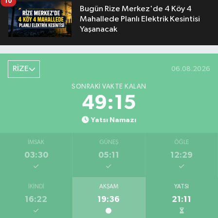
10
Bugün Rize Merkez'de 4 Köy 4
Mahallede Planlı Elektrik Kesintisi
Yaşanacak
RİZE
06.08.2026
SONRAKI VAKTE KALAN
49:14
Yatsı Namazı
İMSAK
GÜNEŞ
ÖĞLE
03:30
05:11
12:29
İKINDI
AKŞAM
YATSI
16:22
19:36
21:11