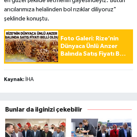
en güzel şekilde iletmenin gayesindeyiz. Bütün
arıcılarımıza helalinden bol rızıklar diliyoruz"
şeklinde konuştu.
Foto Galeri: Rize’nin
Dünyaca Ünlü Anzer
Balında Satış Fiyatı Belli
Oldu
Kaynak:
İHA
Bunlar da ilginizi çekebilir