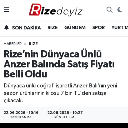
Spor
Rize Nöbetçi Eczaneler
RİZE
GÜNDEM
SPOR
YURTT
SON DAKİKA
Gündem
Rize Hava Durumu
HABERLER
RIZE
Yurttan Haberler
Rize Trafik Yoğunluk Haritası
Rize’nin Dünyaca Ünlü
Anzer Balında Satış Fiyatı
Ekonomi
Süper Lig Puan Durumu ve Fikstür
Belli Oldu
Teknoloji
Tüm Manşetler
Dünyaca ünlü coğrafi işaretli Anzer Balı'nın yeni
sezon ürünlerinin kilosu 7 bin TL'den satışa
Sağlık
Son Dakika Haberleri
çıkacak.
Haber Arşivi
22.06.2026 - 10:16
22.06.2026 - 10:27
YAYINLANMA
GÜNCELLEME