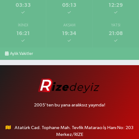
03:33
05:13
12:29
İKINDI
AKŞAM
YATSI
16:21
19:34
21:08
Aylık Vakitler
2005'ten bu yana aralıksız yayında!
Atatürk Cad. Tophane Mah. Tevfik Mataracı İş Hanı No: 203
Merkez/RİZE