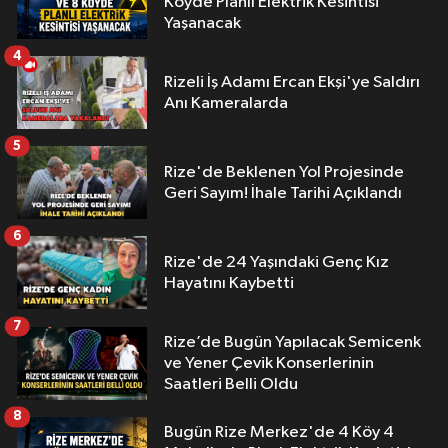
Köyde Planlı Elektrik Kesintisi
Yaşanacak
4
Rizeli İş Adamı Ercan Ekşi'ye Saldırı
Anı Kameralarda
5
Rize'de Beklenen Yol Projesinde
Geri Sayım! İhale Tarihi Açıklandı
6
Rize'de 24 Yaşındaki Genç Kız
Hayatını Kaybetti
7
Rize’de Bugün Yapılacak Semicenk
ve Yener Çevik Konserlerinin
Saatleri Belli Oldu
8
Bugün Rize Merkez'de 4 Köy 4