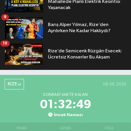
Mahallede Planlı Elektrik Kesintisi
Yaşanacak
9
Barış Alper Yılmaz, Rize’den
Ayrılırken Ne Kadar Haklıydı?
10
Rize’de Semicenk Rüzgârı Esecek:
Ücretsiz Konserler Bu Akşam
RİZE
08.08.2026
SONRAKI VAKTE KALAN
01:32:48
İmsak Namazı
İMSAK
GÜNEŞ
ÖĞLE