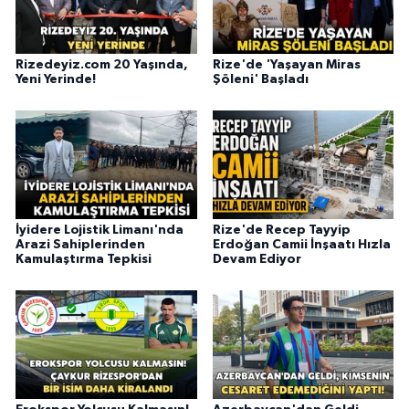
Rizedeyiz.com 20 Yaşında,
Rize'de 'Yaşayan Miras
Yeni Yerinde!
Şöleni' Başladı
İyidere Lojistik Limanı'nda
Rize'de Recep Tayyip
Arazi Sahiplerinden
Erdoğan Camii İnşaatı Hızla
Kamulaştırma Tepkisi
Devam Ediyor