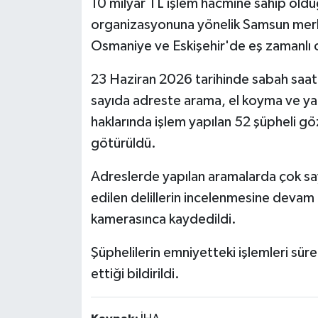
10 milyar TL işlem hacmine sahip olduğ
organizasyonuna yönelik Samsun merke
Osmaniye ve Eskişehir'de eş zamanlı
23 Haziran 2026 tarihinde sabah saat
sayıda adreste arama, el koyma ve y
haklarında işlem yapılan 52 şüpheli 
götürüldü.
Adreslerde yapılan aramalarda çok sayı
edilen delillerin incelenmesine devam 
kamerasınca kaydedildi.
Şüphelilerin emniyetteki işlemleri sü
ettiği bildirildi.