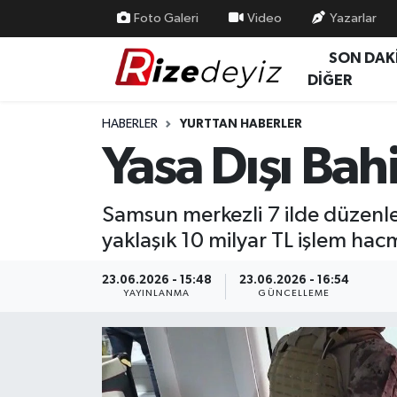
Foto Galeri
Video
Yazarlar
SON DAK
Spor
Rize Nöbetçi Eczaneler
DİĞER
Gündem
Rize Hava Durumu
HABERLER
YURTTAN HABERLER
Yasa Dışı Bah
Yurttan Haberler
Rize Trafik Yoğunluk Haritası
Ekonomi
Süper Lig Puan Durumu ve Fikstür
Samsun merkezli 7 ilde düzenle
yaklaşık 10 milyar TL işlem ha
Teknoloji
Tüm Manşetler
23.06.2026 - 15:48
23.06.2026 - 16:54
Sağlık
Son Dakika Haberleri
YAYINLANMA
GÜNCELLEME
Haber Arşivi