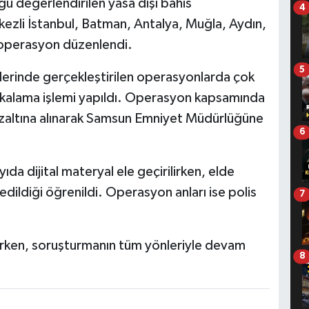
u değerlendirilen yasa dışı bahis
4
zli İstanbul, Batman, Antalya, Muğla, Aydın,
 operasyon düzenlendi.
5
lerinde gerçekleştirilen operasyonlarda çok
akalama işlemi yapıldı. Operasyon kapsamında
gözaltına alınarak Samsun Emniyet Müdürlüğüne
6
da dijital materyal ele geçirilirken, elde
edildiği öğrenildi. Operasyon anları ise polis
7
rerken, soruşturmanın tüm yönleriyle devam
8