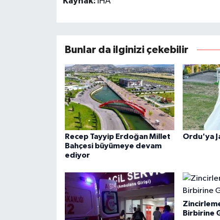
Kaynak:
İHA
Bunlar da ilginizi çekebilir
Recep Tayyip Erdoğan Millet
Ordu'ya J
Bahçesi büyümeye devam
ediyor
Zincirlem
Birbirine G