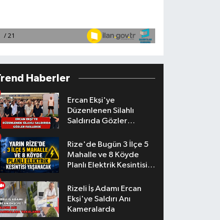
Trend Haberler
Ercan Ekşi'ye
Düzenlenen Silahlı
Saldırıda Gözler
Faillerde
Rize'de Bugün 3 İlçe 5
Mahalle ve 8 Köyde
Planlı Elektrik Kesintisi
Yaşanacak
Rizeli İş Adamı Ercan
Ekşi'ye Saldırı Anı
Kameralarda