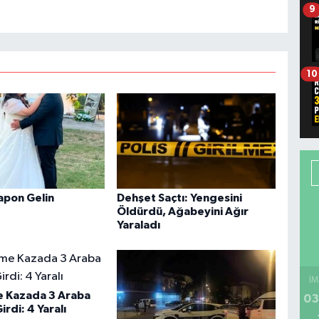
9
10
apon Gelin
Dehşet Saçtı: Yengesini
Öldürdü, Ağabeyini Ağır
Yaraladı
İM
e Kazada 3 Araba
03
irdi: 4 Yaralı