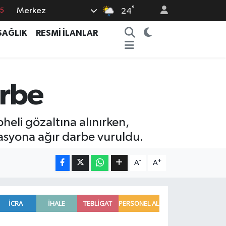
°
Merkez
15
24
8
SAĞLIK
RESMİ İLANLAR
2
8
0
arbe
4
eli gözaltına alınırken,
zasyona ağır darbe vuruldu.
-
+
A
A