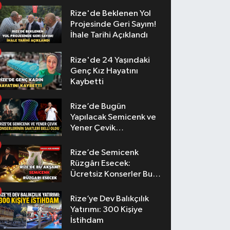
Rize'de Beklenen Yol
Projesinde Geri Sayım!
İhale Tarihi Açıklandı
Rize'de 24 Yaşındaki
Genç Kız Hayatını
Kaybetti
Rize’de Bugün
Yapılacak Semicenk ve
Yener Çevik
Konserlerinin Saatleri
Belli Oldu
Rize’de Semicenk
Rüzgârı Esecek:
Ücretsiz Konserler Bu
Akşam
Rize’ye Dev Balıkçılık
Yatırımı: 300 Kişiye
İstihdam