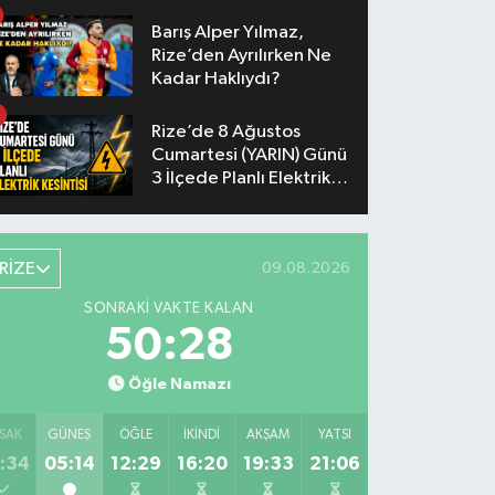
Barış Alper Yılmaz,
Rize’den Ayrılırken Ne
Kadar Haklıydı?
Rize’de 8 Ağustos
Cumartesi (YARIN) Günü
3 İlçede Planlı Elektrik
Kesintisi Yapılacak
RİZE
09.08.2026
SONRAKI VAKTE KALAN
50:27
Öğle Namazı
SAK
GÜNEŞ
ÖĞLE
İKINDI
AKŞAM
YATSI
:34
05:14
12:29
16:20
19:33
21:06