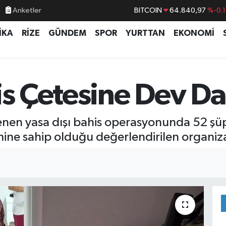
Anketler
BITCOIN
64.840,97
%-0.
DOLAR
47,7436
%0.1
İKA
RİZE
GÜNDEM
SPOR
YURTTAN
EKONOMİ
EURO
55,2510
%0.3
STERLİN
64,4811
%0.3
GRAM ALTIN
6660.55
%
is Çetesine Dev D
BİST100
13.779
%-1
nen yasa dışı bahis operasyonunda 52 şüph
cmine sahip olduğu değerlendirilen organi