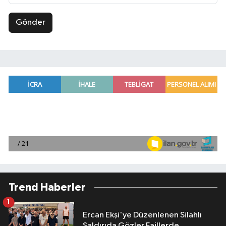
Gönder
Trend Haberler
1
Ercan Ekşi'ye Düzenlenen Silahlı
Saldırıda Gözler Faillerde