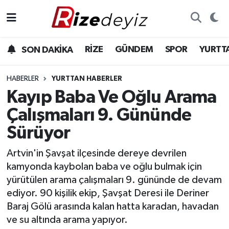
Spor
Rize Nöbetçi Eczaneler
RİZE
GÜNDEM
SPOR
YURTT
SON DAKİKA
Gündem
Rize Hava Durumu
HABERLER
YURTTAN HABERLER
Yurttan Haberler
Rize Trafik Yoğunluk Haritası
Kayıp Baba Ve Oğlu Arama
Çalışmaları 9. Gününde
Ekonomi
Süper Lig Puan Durumu ve Fikstür
Sürüyor
Teknoloji
Tüm Manşetler
Artvin'in Şavşat ilçesinde dereye devrilen
kamyonda kaybolan baba ve oğlu bulmak için
Sağlık
Son Dakika Haberleri
yürütülen arama çalışmaları 9. gününde de devam
ediyor. 90 kişilik ekip, Şavşat Deresi ile Deriner
Haber Arşivi
Baraj Gölü arasında kalan hatta karadan, havadan
ve su altında arama yapıyor.