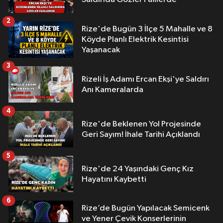
2
Rize'de Bugün 3 İlçe 5 Mahalle ve 8
Köyde Planlı Elektrik Kesintisi
Yaşanacak
3
Rizeli İş Adamı Ercan Ekşi'ye Saldırı
Anı Kameralarda
4
Rize'de Beklenen Yol Projesinde
Geri Sayım! İhale Tarihi Açıklandı
5
Rize'de 24 Yaşındaki Genç Kız
Hayatını Kaybetti
6
Rize’de Bugün Yapılacak Semicenk
ve Yener Çevik Konserlerinin