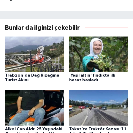
Bunlar da ilginizi çekebilir
Trabzon'da Dağ Kızağına
'Yeşil altın' fındıkta ilk
Turist Akını
hasat başladı
Alkol Can Aldı: 25 Yaşındaki
Tokat'ta Traktör Kazası: 1'i