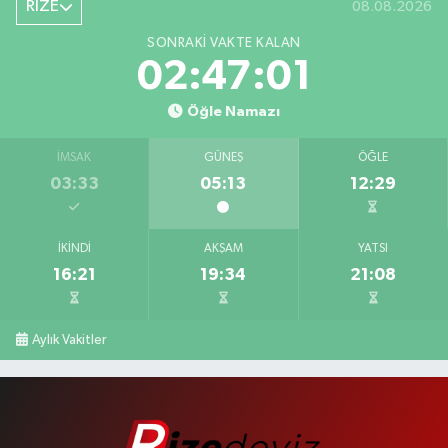
RİZE
08.08.2026
SONRAKI VAKTE KALAN
02:47:00
Öğle Namazı
İMSAK
GÜNEŞ
ÖĞLE
03:33
05:13
12:29
İKINDI
AKŞAM
YATSI
16:21
19:34
21:08
Aylık Vakitler