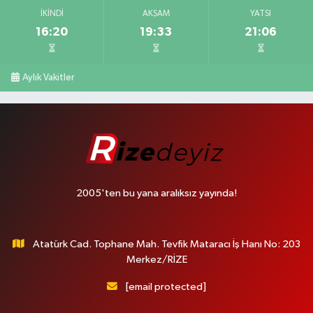
İKINDI
AKŞAM
YATSI
16:20
19:33
21:06
Aylık Vakitler
2005'ten bu yana aralıksız yayında!
Atatürk Cad. Tophane Mah. Tevfik Mataracı İş Hanı No: 203
Merkez/RİZE
[email protected]