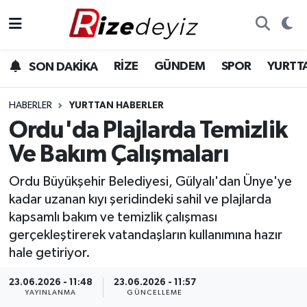
Spor
Rize Nöbetçi Eczaneler
RİZE
GÜNDEM
SPOR
YURTT
SON DAKİKA
Gündem
Rize Hava Durumu
HABERLER
YURTTAN HABERLER
Yurttan Haberler
Rize Trafik Yoğunluk Haritası
Ordu'da Plajlarda Temizlik
Ve Bakım Çalışmaları
Ekonomi
Süper Lig Puan Durumu ve Fikstür
Ordu Büyükşehir Belediyesi, Gülyalı'dan Ünye'ye
Teknoloji
Tüm Manşetler
kadar uzanan kıyı şeridindeki sahil ve plajlarda
kapsamlı bakım ve temizlik çalışması
Sağlık
Son Dakika Haberleri
gerçekleştirerek vatandaşların kullanımına hazır
hale getiriyor.
Haber Arşivi
23.06.2026 - 11:48
23.06.2026 - 11:57
YAYINLANMA
GÜNCELLEME