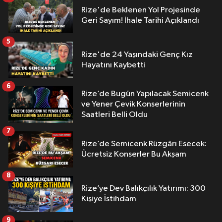
Rize'de Beklenen Yol Projesinde
Geri Sayım! İhale Tarihi Açıklandı
5
Rize'de 24 Yaşındaki Genç Kız
Hayatını Kaybetti
6
Rize’de Bugün Yapılacak Semicenk
ve Yener Çevik Konserlerinin
Saatleri Belli Oldu
7
Rize’de Semicenk Rüzgârı Esecek:
Ücretsiz Konserler Bu Akşam
8
Rize’ye Dev Balıkçılık Yatırımı: 300
Kişiye İstihdam
9