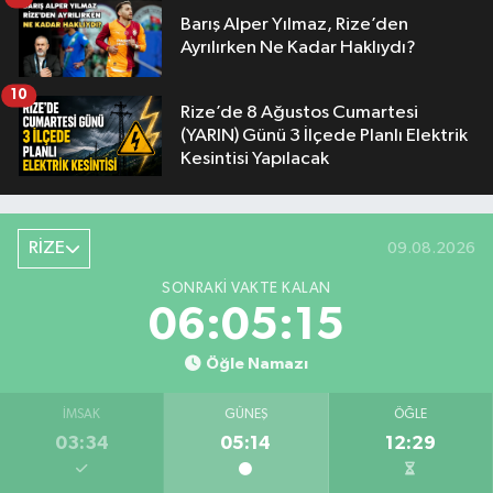
Barış Alper Yılmaz, Rize’den
Ayrılırken Ne Kadar Haklıydı?
10
Rize’de 8 Ağustos Cumartesi
(YARIN) Günü 3 İlçede Planlı Elektrik
Kesintisi Yapılacak
RİZE
09.08.2026
SONRAKI VAKTE KALAN
06:05:14
Öğle Namazı
İMSAK
GÜNEŞ
ÖĞLE
03:34
05:14
12:29