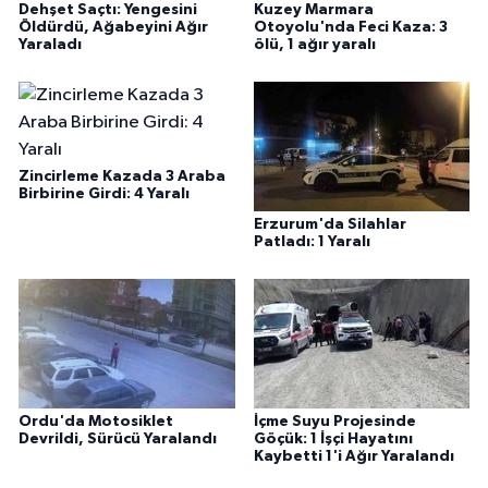
Dehşet Saçtı: Yengesini
Kuzey Marmara
Öldürdü, Ağabeyini Ağır
Otoyolu'nda Feci Kaza: 3
Yaraladı
ölü, 1 ağır yaralı
Zincirleme Kazada 3 Araba
Birbirine Girdi: 4 Yaralı
Erzurum'da Silahlar
Patladı: 1 Yaralı
Ordu'da Motosiklet
İçme Suyu Projesinde
Devrildi, Sürücü Yaralandı
Göçük: 1 İşçi Hayatını
Kaybetti 1'i Ağır Yaralandı