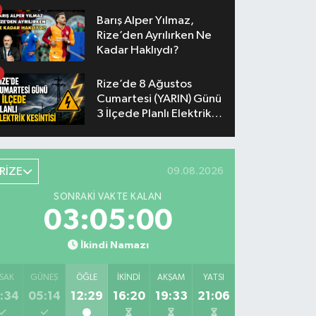
Barış Alper Yılmaz,
Rize’den Ayrılırken Ne
Kadar Haklıydı?
Rize’de 8 Ağustos
Cumartesi (YARIN) Günü
3 İlçede Planlı Elektrik
Kesintisi Yapılacak
RİZE
09.08.2026
SONRAKI VAKTE KALAN
03:04:59
İkindi Namazı
SAK
GÜNEŞ
ÖĞLE
İKINDI
AKŞAM
YATSI
:34
05:14
12:29
16:20
19:33
21:06