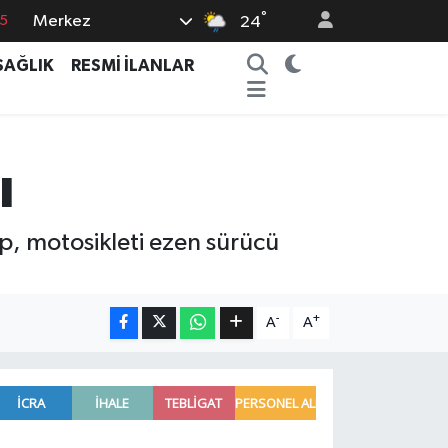
°
Merkez
15
24
8
SAĞLIK
RESMİ İLANLAR
2
8
0
ı
4
p, motosikleti ezen sürücü
-
+
A
A