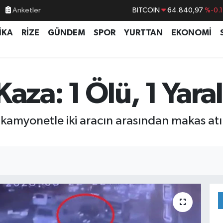
Anketler
BITCOIN
64.840,97
%-0.
DOLAR
47,7436
%0.1
İKA
RİZE
GÜNDEM
SPOR
YURTTAN
EKONOMİ
EURO
55,2510
%0.3
STERLİN
64,4811
%0.3
GRAM ALTIN
6660.55
%
aza: 1 Ölü, 1 Yaral
BİST100
13.779
%-1
kamyonetle iki aracın arasından makas atı