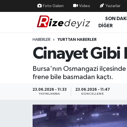
Foto Galeri
Video
Yazarlar
SON DAK
Spor
Rize Nöbetçi Eczaneler
DİĞER
Gündem
Rize Hava Durumu
HABERLER
YURTTAN HABERLER
Cinayet Gibi K
Yurttan Haberler
Rize Trafik Yoğunluk Haritası
Ekonomi
Süper Lig Puan Durumu ve Fikstür
Bursa'nın Osmangazi ilçesinde 
frene bile basmadan kaçtı.
Teknoloji
Tüm Manşetler
23.06.2026 - 11:33
23.06.2026 - 11:47
Sağlık
Son Dakika Haberleri
YAYINLANMA
GÜNCELLEME
Haber Arşivi