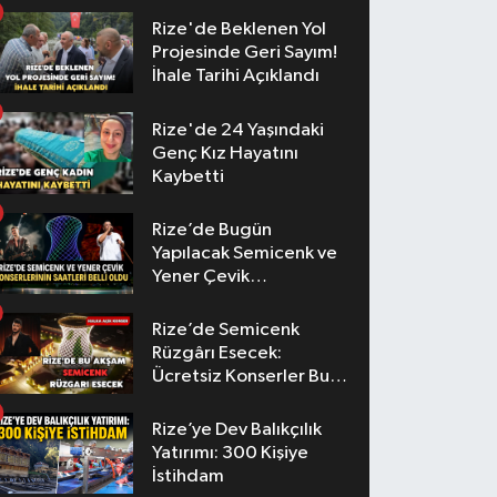
Rize'de Beklenen Yol
Projesinde Geri Sayım!
İhale Tarihi Açıklandı
Rize'de 24 Yaşındaki
Genç Kız Hayatını
Kaybetti
Rize’de Bugün
Yapılacak Semicenk ve
Yener Çevik
Konserlerinin Saatleri
Belli Oldu
Rize’de Semicenk
Rüzgârı Esecek:
Ücretsiz Konserler Bu
Akşam
Rize’ye Dev Balıkçılık
Yatırımı: 300 Kişiye
İstihdam