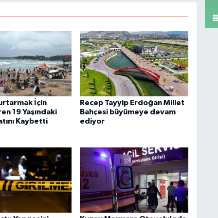
urtarmak İçin
Recep Tayyip Erdoğan Millet
ren 19 Yaşındaki
Bahçesi büyümeye devam
tını Kaybetti
ediyor