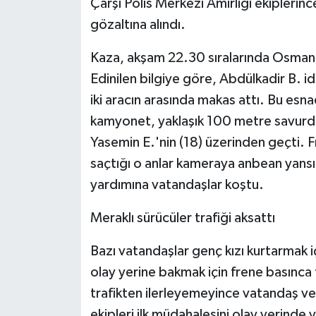
Çarşı Polis Merkezi Amirliği ekiplerinc
gözaltına alındı.
Kaza, akşam 22.30 sıralarında Osmang
Edinilen bilgiye göre, Abdülkadir B. i
iki aracın arasında makas attı. Bu es
kamyonet, yaklaşık 100 metre savur
Yasemin E.'nin (18) üzerinden geçti.
saçtığı o anlar kameraya anbean yansır
yardımına vatandaşlar koştu.
Meraklı sürücüler trafiği aksattı
Bazı vatandaşlar genç kızı kurtarmak i
olay yerine bakmak için frene basınca
trafikten ilerleyemeyince vatandaş ve p
ekipleri ilk müdahalesini olay yerinde 