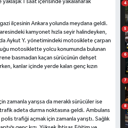
e yaklaşık 1 saat içerisinde yakalanarak
4
azi ilçesinin Ankara yolunda meydana geldi.
5
daresindeki kamyonet hızla seyir halindeyken,
nada Aykut Y. yönetimindeki motosiklete çarpan
duğu motosiklette yolcu konumunda bulunan
6
 Frene basmadan kaçan sürücünün dehşet
ken, kanlar içinde yerde kalan genç kızın
7
çin zamanla yarışsa da meraklı sürücüler ise
8
 trafik adeta durma noktasına geldi. Ambulans
olis trafiği açmak için zamanla yarıştı. Sağlık
yaptığı genç kızı, Yüksek İhtisas Eğitim ve