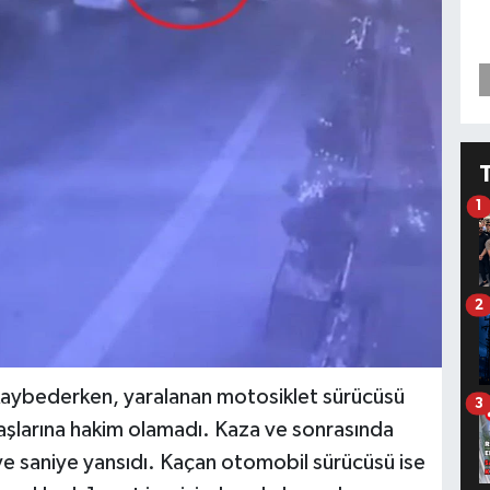
1
2
ı kaybederken, yaralanan motosiklet sürücüsü
3
şlarına hakim olamadı. Kaza ve sonrasında
ye saniye yansıdı. Kaçan otomobil sürücüsü ise