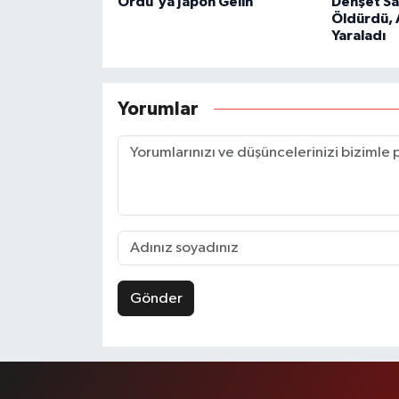
Ordu'ya Japon Gelin
Dehşet Sa
Öldürdü, 
Yaraladı
Yorumlar
Gönder