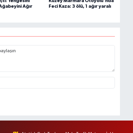
çtı: Yengesini
Kuzey Marmara Otoyolu'nda
Ağabeyini Ağır
Feci Kaza: 3 ölü, 1 ağır yaralı