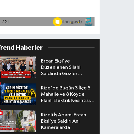
Trend Haberler
Ercan Ekşi'ye
Düzenlenen Silahlı
Saldırıda Gözler
Faillerde
Rize'de Bugün 3 İlçe 5
Mahalle ve 8 Köyde
Planlı Elektrik Kesintisi
Yaşanacak
Rizeli İş Adamı Ercan
Ekşi'ye Saldırı Anı
Kameralarda