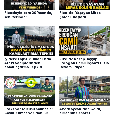
Rizedeyiz.com 20 Yaşında,
Rize'de 'Yaşayan Miras
Yeni Yerinde!
Şöleni' Başladı
İyidere Lojistik Limanı'nda
Rize'de Recep Tayyip
Arazi Sahiplerinden
Erdoğan Camii İnşaatı Hızla
Kamulaştırma Tepkisi
Devam Ediyor
Erokspor Yolcusu Kalmasın!
Azerbaycan'dan Geldi,
Çaykur Rizespor'dan Bir
Kimsenin Cesaret