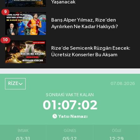
Yaşanacak
9
Barış Alper Yılmaz, Rize’den
Ayrılırken Ne Kadar Haklıydı?
10
Rize’de Semicenk Rüzgârı Esecek:
Ücretsiz Konserler Bu Akşam
RİZE
07.08.2026
SONRAKI VAKTE KALAN
01:07:02
Yatsı Namazı
İMSAK
GÜNEŞ
ÖĞLE
03:31
05:12
12:29