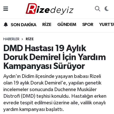
Spor
Rize Nöbetçi Eczaneler
RİZE
GÜNDEM
SPOR
YURTT
SON DAKİKA
Gündem
Rize Hava Durumu
HABERLER
RIZE
Yurttan Haberler
Rize Trafik Yoğunluk Haritası
DMD Hastası 19 Aylık
Doruk Demirel İçin Yardım
Ekonomi
Süper Lig Puan Durumu ve Fikstür
Kampanyası Sürüyor
Teknoloji
Tüm Manşetler
Aydın'ın Didim ilçesinde yaşayan babası Rizeli
olan 19 aylık Doruk Demirel'e, yapılan genetik
Sağlık
Son Dakika Haberleri
incelemeler sonucunda Duchenne Musküler
Distrofi (DMD) teşhisi konuldu. Hastalığın erken
Haber Arşivi
evrede tespit edilmesi üzerine aile, valilik onaylı
yardım kampanyası başlattı.