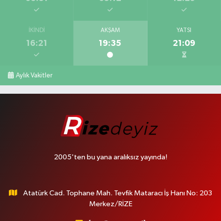
İKINDI
AKŞAM
YATSI
16:21
19:35
21:09
Aylık Vakitler
2005'ten bu yana aralıksız yayında!
Atatürk Cad. Tophane Mah. Tevfik Mataracı İş Hanı No: 203
Merkez/RİZE