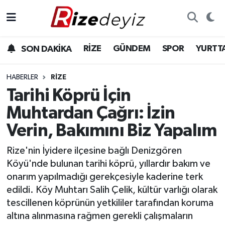
Spor
Rize Nöbetçi Eczaneler
RİZE
GÜNDEM
SPOR
YURTT
SON DAKİKA
Gündem
Rize Hava Durumu
HABERLER
RIZE
Yurttan Haberler
Rize Trafik Yoğunluk Haritası
Tarihi Köprü İçin
Muhtardan Çağrı: İzin
Ekonomi
Süper Lig Puan Durumu ve Fikstür
Verin, Bakımını Biz Yapalım
Teknoloji
Tüm Manşetler
Rize'nin İyidere ilçesine bağlı Denizgören
Köyü'nde bulunan tarihi köprü, yıllardır bakım ve
Sağlık
Son Dakika Haberleri
onarım yapılmadığı gerekçesiyle kaderine terk
edildi. Köy Muhtarı Salih Çelik, kültür varlığı olarak
Haber Arşivi
tescillenen köprünün yetkililer tarafından koruma
altına alınmasına rağmen gerekli çalışmaların