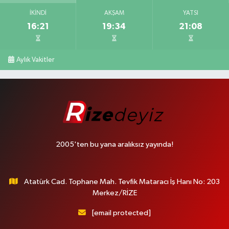
İKINDI
AKŞAM
YATSI
16:21
19:34
21:08
Aylık Vakitler
2005'ten bu yana aralıksız yayında!
Atatürk Cad. Tophane Mah. Tevfik Mataracı İş Hanı No: 203
Merkez/RİZE
[email protected]