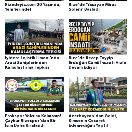
Rizedeyiz.com 20 Yaşında,
Rize'de 'Yaşayan Miras
Yeni Yerinde!
Şöleni' Başladı
İyidere Lojistik Limanı'nda
Rize'de Recep Tayyip
Arazi Sahiplerinden
Erdoğan Camii İnşaatı Hızla
Kamulaştırma Tepkisi
Devam Ediyor
Erokspor Yolcusu Kalmasın!
Azerbaycan'dan Geldi,
Çaykur Rizespor'dan Bir
Kimsenin Cesaret
İsim Daha Kiralandı
Edemediğini Yaptı!