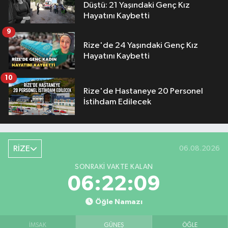
Düştü: 21 Yaşındaki Genç Kız
Hayatını Kaybetti
9
Rize'de 24 Yaşındaki Genç Kız
Hayatını Kaybetti
10
Rize'de Hastaneye 20 Personel
İstihdam Edilecek
RİZE
06.08.2026
SONRAKI VAKTE KALAN
06:22:09
Öğle Namazı
İMSAK
GÜNEŞ
ÖĞLE