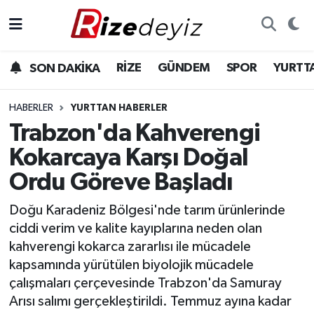
Spor
Rize Nöbetçi Eczaneler
RİZE
GÜNDEM
SPOR
YURTT
SON DAKİKA
Gündem
Rize Hava Durumu
HABERLER
YURTTAN HABERLER
Yurttan Haberler
Rize Trafik Yoğunluk Haritası
Trabzon'da Kahverengi
Kokarcaya Karşı Doğal
Ekonomi
Süper Lig Puan Durumu ve Fikstür
Ordu Göreve Başladı
Teknoloji
Tüm Manşetler
Doğu Karadeniz Bölgesi'nde tarım ürünlerinde
ciddi verim ve kalite kayıplarına neden olan
Sağlık
Son Dakika Haberleri
kahverengi kokarca zararlısı ile mücadele
kapsamında yürütülen biyolojik mücadele
Haber Arşivi
çalışmaları çerçevesinde Trabzon'da Samuray
Arısı salımı gerçekleştirildi. Temmuz ayına kadar