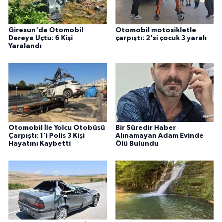
Giresun'da Otomobil
Otomobil motosikletle
Dereye Uçtu: 6 Kişi
çarpıştı: 2'si çocuk 3 yaralı
Yaralandı
Otomobil İle Yolcu Otobüsü
Bir Süredir Haber
Çarpıştı: 1'i Polis 3 Kişi
Alınamayan Adam Evinde
Hayatını Kaybetti
Ölü Bulundu