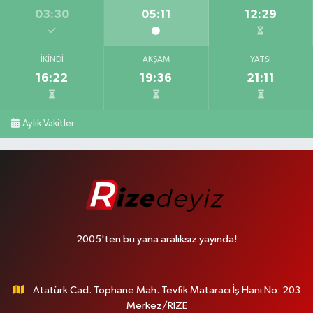
03:30
05:11
12:29
İKINDI
AKŞAM
YATSI
16:22
19:36
21:11
Aylık Vakitler
2005'ten bu yana aralıksız yayında!
Atatürk Cad. Tophane Mah. Tevfik Mataracı İş Hanı No: 203
Merkez/RİZE