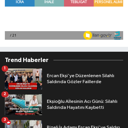
Trend Haberler
1
Ercan Ekşi'ye Düzenlenen Silahlı
Saldırıda Gözler Faillerde
2
Ekşioğlu Aİlesinin Acı Günü: Silahlı
Saldırıda Hayatını Kaybetti
3
Rizeli İş Adamı Ercan Ekşi'ye Saldırı