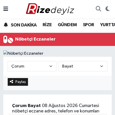
Spor
Rize Nöbetçi Eczaneler
RİZE
GÜNDEM
SPOR
YURTT
SON DAKİKA
Gündem
Rize Hava Durumu
Nöbetçi Eczaneler
Yurttan Haberler
Rize Trafik Yoğunluk Haritası
Ekonomi
Süper Lig Puan Durumu ve Fikstür
Teknoloji
Tüm Manşetler
Paylaş
Sağlık
Son Dakika Haberleri
Haber Arşivi
Çorum
Bayat
08 Ağustos 2026 Cumartesi
nöbetçi eczane adres, telefon ve konumları