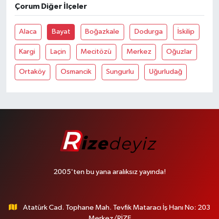
Çorum Diğer İlçeler
Alaca
Bayat
Boğazkale
Dodurga
İskilip
Kargi
Laçin
Mecitözü
Merkez
Oğuzlar
Ortaköy
Osmancik
Sungurlu
Uğurludağ
2005'ten bu yana aralıksız yayında!
Atatürk Cad. Tophane Mah. Tevfik Mataracı İş Hanı No: 203
Merkez/RİZE