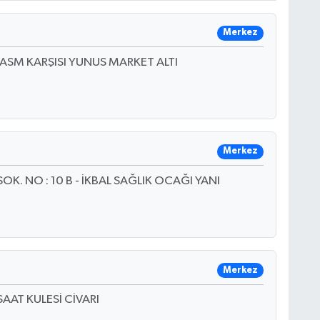
Merkez
ASM KARŞISI YUNUS MARKET ALTI
Merkez
OK. NO : 10 B - İKBAL SAĞLIK OCAĞI YANI
Merkez
AT KULESİ CİVARI