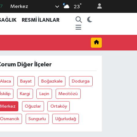
°
Merkez
87
23
18
SAĞLIK
RESMİ İLANLAR
32
38
59
14
orum Diğer İlçeler
Alaca
Bayat
Boğazkale
Dodurga
İskilip
Kargi
Laçin
Mecitözü
Merkez
Oğuzlar
Ortaköy
Osmancik
Sungurlu
Uğurludağ