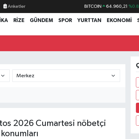
Anketler
BITCOIN
64.960,21
%0.
DOLAR
47,7436
%0.
İKA
RİZE
GÜNDEM
SPOR
YURTTAN
EKONOMİ
EURO
55,2510
%0.
STERLİN
64,4811
%0.
GRAM ALTIN
6648.99
%2.
BİST100
13.779
%-
Ç
os 2026 Cumartesi nöbetçi
 konumları