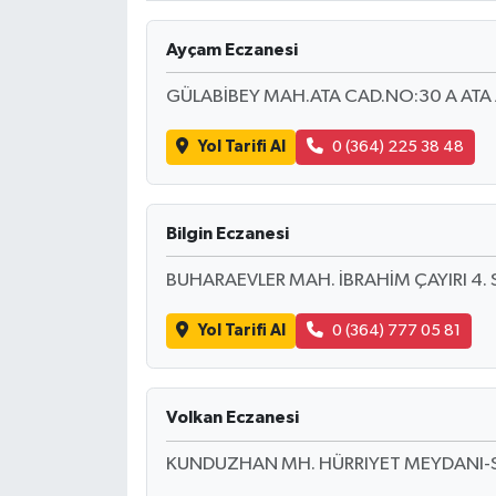
Ayçam Eczanesi
GÜLABİBEY MAH.ATA CAD.NO:30 A ATA 
Yol Tarifi Al
0 (364) 225 38 48
Bilgin Eczanesi
BUHARAEVLER MAH. İBRAHİM ÇAYIRI 4. S
Yol Tarifi Al
0 (364) 777 05 81
Volkan Eczanesi
KUNDUZHAN MH. HÜRRIYET MEYDANI-SA