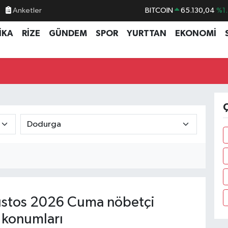
Anketler
BITCOIN
65.130,04
%1.
DOLAR
47,7106
%0.1
İKA
RİZE
GÜNDEM
SPOR
YURTTAN
EKONOMİ
EURO
55,1652
%0.2
STERLİN
64,4046
%0.3
GRAM ALTIN
6618.49
%2.1
BİST100
13.773
%-1
Ç
stos 2026 Cuma nöbetçi
 konumları