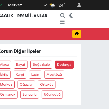
°
Merkez
2
24
7
SAĞLIK
RESMİ İLANLAR
7
5
2
9
orum Diğer İlçeler
Alaca
Bayat
Boğazkale
Dodurga
İskilip
Kargi
Laçin
Mecitözü
Merkez
Oğuzlar
Ortaköy
Osmancik
Sungurlu
Uğurludağ