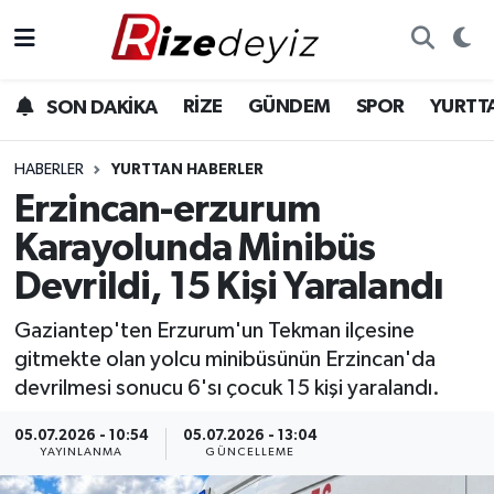
Spor
Rize Nöbetçi Eczaneler
RİZE
GÜNDEM
SPOR
YURTT
SON DAKİKA
Gündem
Rize Hava Durumu
HABERLER
YURTTAN HABERLER
Yurttan Haberler
Rize Trafik Yoğunluk Haritası
Erzincan-erzurum
Karayolunda Minibüs
Ekonomi
Süper Lig Puan Durumu ve Fikstür
Devrildi, 15 Kişi Yaralandı
Teknoloji
Tüm Manşetler
Gaziantep'ten Erzurum'un Tekman ilçesine
gitmekte olan yolcu minibüsünün Erzincan'da
Sağlık
Son Dakika Haberleri
devrilmesi sonucu 6'sı çocuk 15 kişi yaralandı.
Haber Arşivi
05.07.2026 - 10:54
05.07.2026 - 13:04
YAYINLANMA
GÜNCELLEME