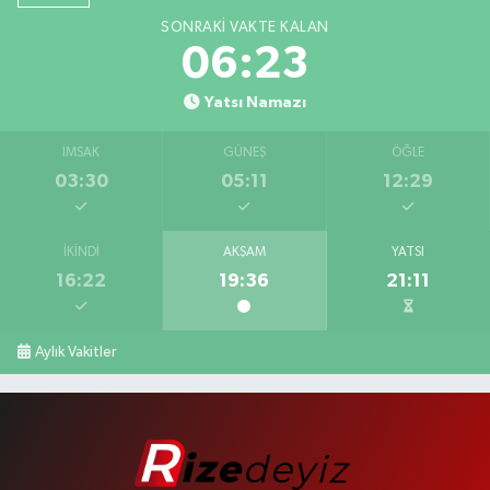
SONRAKI VAKTE KALAN
06:22
Yatsı Namazı
İMSAK
GÜNEŞ
ÖĞLE
03:30
05:11
12:29
İKINDI
AKŞAM
YATSI
16:22
19:36
21:11
Aylık Vakitler