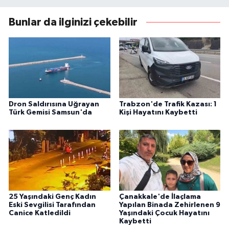
Bunlar da ilginizi çekebilir
Dron Saldırısına Uğrayan
Trabzon'de Trafik Kazası: 1
Türk Gemisi Samsun'da
Kişi Hayatını Kaybetti
25 Yaşındaki Genç Kadın
Çanakkale'de İlaçlama
Eski Sevgilisi Tarafından
Yapılan Binada Zehirlenen 9
Canice Katledildi
Yaşındaki Çocuk Hayatını
Kaybetti