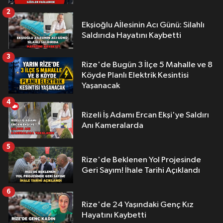
2
Ekşioğlu Aİlesinin Acı Günü: Silahlı
Saldırıda Hayatını Kaybetti
3
Rize'de Bugün 3 İlçe 5 Mahalle ve 8
Köyde Planlı Elektrik Kesintisi
Yaşanacak
4
Rizeli İş Adamı Ercan Ekşi'ye Saldırı
Anı Kameralarda
5
Rize'de Beklenen Yol Projesinde
Geri Sayım! İhale Tarihi Açıklandı
6
Rize'de 24 Yaşındaki Genç Kız
Hayatını Kaybetti