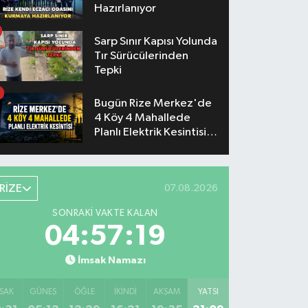
Hazırlanıyor
Sarp Sınır Kapısı Yolunda
Tır Sürücülerinden
Tepki
Bugün Rize Merkez'de
4 Köy 4 Mahallede
Planlı Elektrik Kesintisi
Yaşanacak
RİZE
07.08.2026
SONRAKI VAKTE KALAN
04:57:18
İmsak Namazı
SAK
GÜNEŞ
ÖĞLE
İKINDI
AKŞAM
YATSI