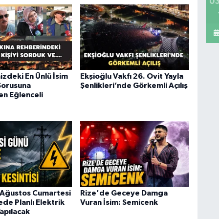
03
izdeki En Ünlü İsim
Ekşioğlu Vakfı 26. Ovit Yayla
Sorusuna
Şenlikleri’nde Görkemli Açılış
en Eğlenceli
 Ağustos Cumartesi
Rize'de Geceye Damga
ede Planlı Elektrik
Vuran İsim: Semicenk
Yapılacak