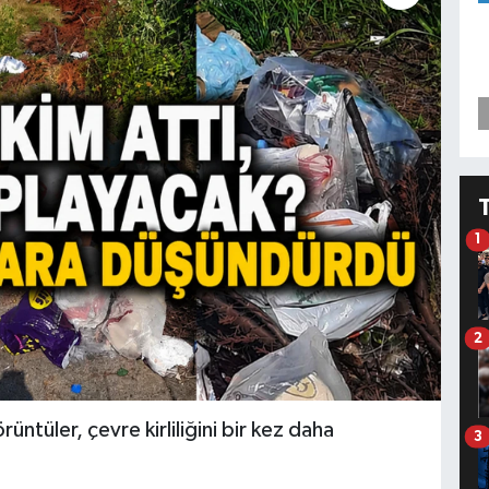
1
2
üntüler, çevre kirliliğini bir kez daha
3