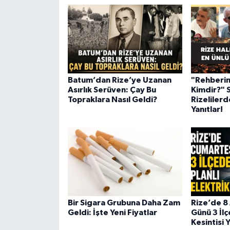
Batum’dan Rize’ye Uzanan
"Rehberin
Asırlık Serüven: Çay Bu
Kimdir?" 
Topraklara Nasıl Geldi?
Rizelilerd
Yanıtlar!
Bir Sigara Grubuna Daha Zam
Rize’de 8
Geldi: İşte Yeni Fiyatlar
Günü 3 İlç
Kesintisi 