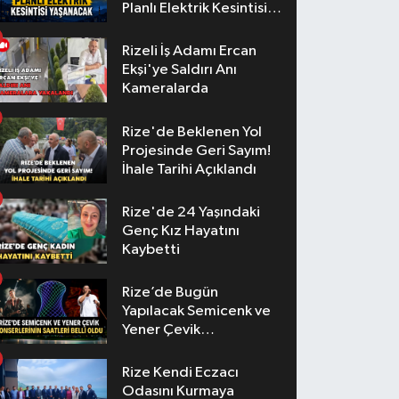
Planlı Elektrik Kesintisi
Yaşanacak
Rizeli İş Adamı Ercan
Ekşi'ye Saldırı Anı
Kameralarda
Rize'de Beklenen Yol
Projesinde Geri Sayım!
İhale Tarihi Açıklandı
Rize'de 24 Yaşındaki
Genç Kız Hayatını
Kaybetti
Rize’de Bugün
Yapılacak Semicenk ve
Yener Çevik
Konserlerinin Saatleri
Belli Oldu
Rize Kendi Eczacı
Odasını Kurmaya