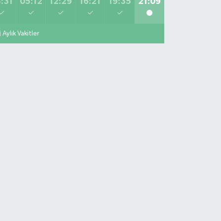
:31
05:12
12:29
16:21
19:35
21:09
Aylık Vakitler