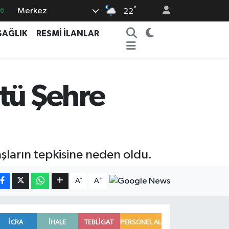
°
Merkez
16
22
0
SAĞLIK
RESMİ İLANLAR
08
0
12
tü Şehre
0
aşların tepkisine neden oldu.
-
+
A
A