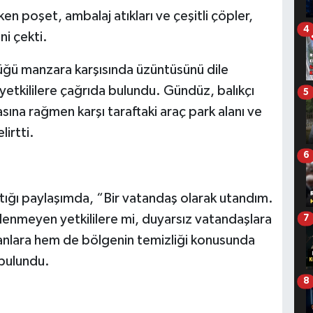
en poşet, ambalaj atıkları ve çeşitli çöpler,
4
i çekti.
ü manzara karşısında üzüntüsünü dile
yetkililere çağrıda bulundu. Gündüz, balıkçı
5
ına rağmen karşı taraftaki araç park alanı ve
lirtti.
6
ğı paylaşımda, “Bir vatandaş olarak utandım.
ilenmeyen yetkililere mi, duyarsız vatandaşlara
7
anlara hem de bölgenin temizliği konusunda
 bulundu.
8