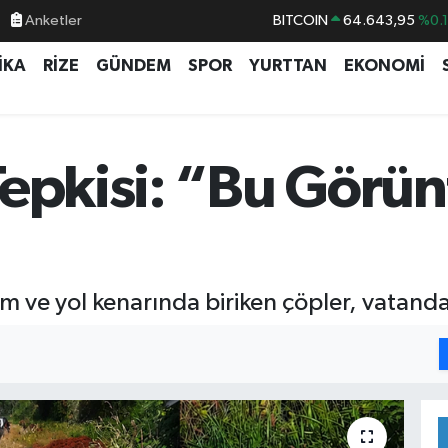
Anketler
BITCOIN
64.643,95
%0.
DOLAR
47,6704
%
İKA
RİZE
GÜNDEM
SPOR
YURTTAN
EKONOMİ
EURO
55,0406
%-0.
STERLİN
64,2143
%
GRAM ALTIN
6500.87
%0.
Tepkisi: “Bu Görün
BİST100
13.799
%7
rım ve yol kenarında biriken çöpler, vatand