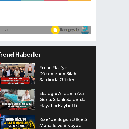
Trend Haberler
Ercan Ekşi'ye
Düzenlenen Silahlı
Saldırıda Gözler
Faillerde
Ekşioğlu Aİlesinin Acı
Günü: Silahlı Saldırıda
Hayatını Kaybetti
Rize'de Bugün 3 İlçe 5
Mahalle ve 8 Köyde