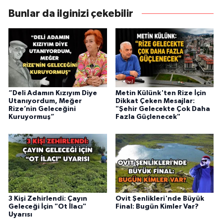
Bunlar da ilginizi çekebilir
“Deli Adamın Kızıyım Diye
Metin Külünk'ten Rize İçin
Utanıyordum, Meğer
Dikkat Çeken Mesajlar:
Rize’nin Geleceğini
"Şehir Gelecekte Çok Daha
Kuruyormuş”
Fazla Güçlenecek"
3 Kişi Zehirlendi: Çayın
Ovit Şenlikleri'nde Büyük
Geleceği İçin "Ot İlacı"
Final: Bugün Kimler Var?
Uyarısı