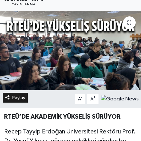
YAYINLANMA
Paylaş
-
+
A
A
RTEÜ’DE AKADEMİK YÜKSELİŞ SÜRÜYOR
Recep Tayyip Erdoğan Üniversitesi Rektörü Prof.
Dr. Yusuf Yılmaz, göreve geldikleri günden bu