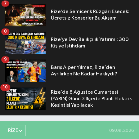
7
Rize’de Semicenk Rüzgârı Esecek:
Ücretsiz Konserler Bu Akşam
8
Rize’ye Dev Balıkçılık Yatırımı: 300
Kişiye İstihdam
9
Barış Alper Yılmaz, Rize’den
Ayrılırken Ne Kadar Haklıydı?
10
Rize’de 8 Ağustos Cumartesi
(YARIN) Günü 3 İlçede Planlı Elektrik
Kesintisi Yapılacak
RİZE
09.08.2026