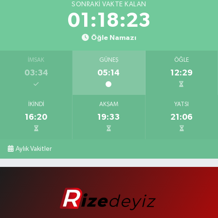
SONRAKI VAKTE KALAN
01:18:23
Öğle Namazı
İMSAK
GÜNEŞ
ÖĞLE
03:34
05:14
12:29
İKINDI
AKŞAM
YATSI
16:20
19:33
21:06
Aylık Vakitler