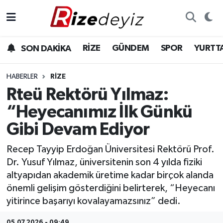
Spor
Rize Nöbetçi Eczaneler
RİZE
GÜNDEM
SPOR
YURTT
SON DAKİKA
Gündem
Rize Hava Durumu
HABERLER
RIZE
Yurttan Haberler
Rize Trafik Yoğunluk Haritası
Rteü Rektörü Yılmaz:
“Heyecanımız İlk Günkü
Ekonomi
Süper Lig Puan Durumu ve Fikstür
Gibi Devam Ediyor
Teknoloji
Tüm Manşetler
Recep Tayyip Erdoğan Üniversitesi Rektörü Prof.
Dr. Yusuf Yılmaz, üniversitenin son 4 yılda fiziki
Sağlık
Son Dakika Haberleri
altyapıdan akademik üretime kadar birçok alanda
önemli gelişim gösterdiğini belirterek, “Heyecanı
Haber Arşivi
yitirince başarıyı kovalayamazsınız” dedi.
05.07.2026 - 09:49