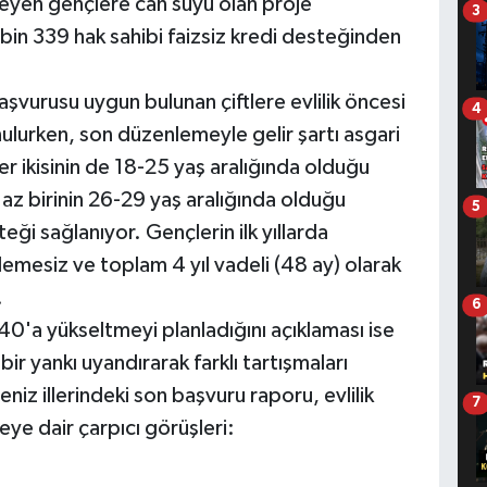
teyen gençlere can suyu olan proje
3
in 339 hak sahibi faizsiz kredi desteğinden
şvurusu uygun bulunan çiftlere evlilik öncesi
4
nulurken, son düzenlemeyle gelir şartı asgari
her ikisinin de 18-25 yaş aralığında olduğu
az birinin 26-29 yaş aralığında olduğu
5
ği sağlanıyor. Gençlerin ilk yıllarda
demesiz ve toplam 4 yıl vadeli (48 ay) olarak
.
6
 40'a yükseltmeyi planladığını açıklaması ise
ir yankı uyandırarak farklı tartışmaları
iz illerindeki son başvuru raporu, evlilik
7
jeye dair çarpıcı görüşleri: