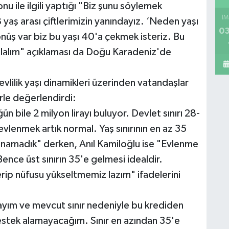
u ile ilgili yaptığı "Biz şunu söylemek
İM
 yaş arası çiftlerimizin yanındayız. ‘Neden yaşı
03
nüş var biz bu yaşı 40'a çekmek isteriz. Bu
olalım" açıklaması da Doğu Karadeniz'de
evlilik yaşı dinamikleri üzerinden vatandaşlar
erle değerlendirdi:
ün bile 2 milyon lirayı buluyor. Devlet sınırı 28-
lenmek artık normal. Yaş sınırının en az 35
anamadık" derken, Anıl Kamiloğlu ise "Evlenme
Bence üst sınırın 35'e gelmesi idealdir.
ip nüfusu yükseltmemiz lazım" ifadelerini
yım ve mevcut sınır nedeniyle bu krediden
stek alamayacağım. Sınır en azından 35'e