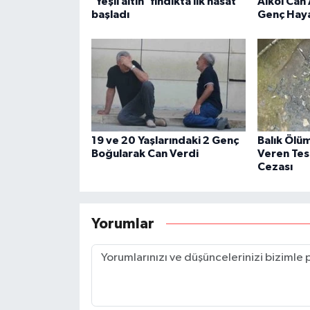
'Yeşil altın' fındıkta ilk hasat
Alkol Can 
başladı
Genç Haya
19 ve 20 Yaşlarındaki 2 Genç
Balık Ölü
Boğularak Can Verdi
Veren Tes
Cezası
Yorumlar