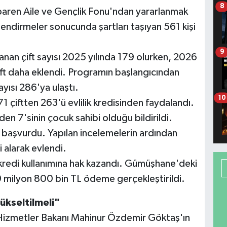
8
baren Aile ve Gençlik Fonu'ndan yararlanmak
lendirmeler sonucunda şartları taşıyan 561 kişi
9
anan çift sayısı 2025 yılında 179 olurken, 2026
 çift daha eklendi. Programın başlangıcından
yısı 286'ya ulaştı.
10
 çiftten 263'ü evlilik kredisinden faydalandı.
den 7'sinin çocuk sahibi olduğu bildirildi.
 başvurdu. Yapılan incelemelerin ardından
i alarak evlendi.
redi kullanımına hak kazandı. Gümüşhane'deki
milyon 800 bin TL ödeme gerçekleştirildi.
yükseltilmeli"
 Hizmetler Bakanı Mahinur Özdemir Göktaş'ın