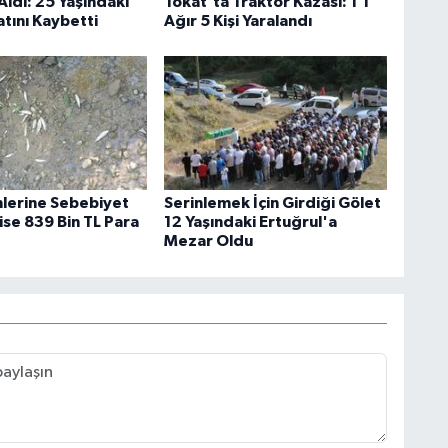
Aldı: 25 Yaşındaki
Tokat'ta Traktör Kazası: 1'i
tını Kaybetti
Ağır 5 Kişi Yaralandı
mlerine Sebebiyet
Serinlemek İçin Girdiği Gölet
ise 839 Bin TL Para
12 Yaşındaki Ertuğrul'a
Mezar Oldu