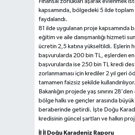
Finansal zorlukları aşarak evlenmek is
kapsamında, bölgedeki 5 ilde toplam b
faydalandı.
81 ilde uygulanan proje kapsamında ba
eğitim ve aile danışmanlığı hizmeti su
ücretin 2,5 katına yükseltildi. Eşlerin 
başvurularda 200 bin TL, eşlerden en 
başvurularda ise 250 bin TL kredi deste
zorlanmaması için krediler 2 yıl geri ö
tamamen faizsiz şekilde kullandırılıyor
Bakanlığın projede yaş sınırını 28'den
bölge halkı ve gençler arasında büyük b
beraberinde getirdi. İşte Doğu Karaden
kredisinin güncel şartları ve halkın pro
İl İl Doğu Karadeniz Raporu