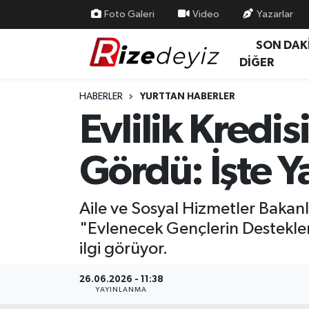
Foto Galeri
Video
Yazarlar
SON DAK
Spor
Rize Nöbetçi Eczaneler
DİĞER
Gündem
Rize Hava Durumu
HABERLER
YURTTAN HABERLER
Evlilik Kredi
Yurttan Haberler
Rize Trafik Yoğunluk Haritası
Gördü: İşte Ya
Ekonomi
Süper Lig Puan Durumu ve Fikstür
Teknoloji
Tüm Manşetler
Aile ve Sosyal Hizmetler Bakanl
"Evlenecek Gençlerin Desteklen
Sağlık
Son Dakika Haberleri
ilgi görüyor.
Haber Arşivi
26.06.2026 - 11:38
YAYINLANMA