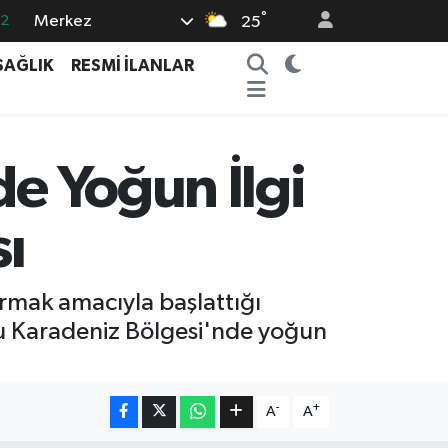
°
Merkez
17
25
27
SAĞLIK
RESMİ İLANLAR
35
12
19
de Yoğun İlgi
.2
sı
ırmak amacıyla başlattığı
ğu Karadeniz Bölgesi'nde yoğun
-
+
A
A