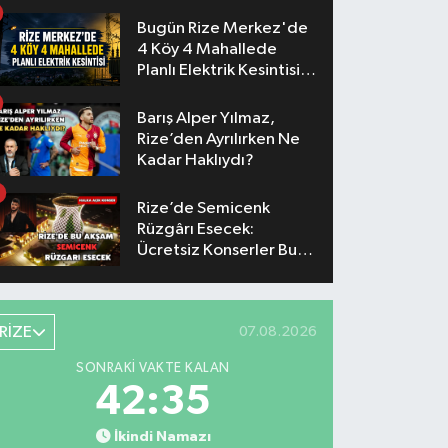
Konserlerinin Saatleri
Belli Oldu
Bugün Rize Merkez'de
4 Köy 4 Mahallede
Planlı Elektrik Kesintisi
Yaşanacak
Barış Alper Yılmaz,
Rize’den Ayrılırken Ne
Kadar Haklıydı?
Rize’de Semicenk
Rüzgârı Esecek:
Ücretsiz Konserler Bu
Akşam
RİZE
07.08.2026
SONRAKI VAKTE KALAN
42:34
İkindi Namazı