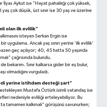
ır İlyas Aykut ise "Hayat pahalılığı çok yüksek,
 18 yaş çok düşük, üst sınır ise 30 yaş ve üzerine
 olan ilk evlilik"
alkmasını isteyen Serkan Ergin ise
ir uygulama. Ancak yaş sınırı yerine 'ilk evlilik'
i bazen geç açılıyor; 40, 45 hatta 50 yaşında
ılmalı" çağrısında bulundu.
e bekarım. Sınır kalkarsa gider bir eş bulur,
 yaşı olmadığını vurguladı.
redi yerine istihdam desteği şart"
i destekleyen Mustafa Öztürk isimli vatandaş ise
leri nedeniyle evliliği erteleyebiliyor. Bu
hatta tamamen kalkmalı" görüşünü savunurken;