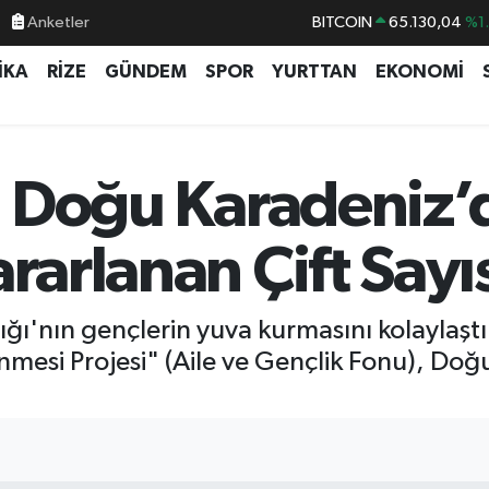
Anketler
DOLAR
47,7106
%0.
EURO
55,1652
%0.
İKA
RİZE
GÜNDEM
SPOR
YURTTAN
EKONOMİ
STERLİN
64,4046
%0.
GRAM ALTIN
6618.49
%2.
BİST100
13.773
%-
si Doğu Karadeniz’
BITCOIN
65.130,04
%1
rarlanan Çift Sayı
ığı'nın gençlerin yuva kurmasını kolaylaşt
mesi Projesi" (Aile ve Gençlik Fonu), Do