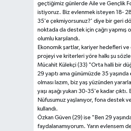
geçtiğimiz günlerde Aile ve Gençlik Fon
istiyoruz. Biz evlenmek isteyen 18- 28
35'e çekmiyorsunuz?' diye bir geri dö
noktada da destek için çağrı yapmış 
olumlu karşılandı.
Ekonomik şartlar, kariyer hedefleri ve 
projeyi ve kriterleri yöre halkı şu sözl
Mücahit Külekçi (33) "Orta halli bir düğ
29 yaptı ama günümüzde 35 yaşında ev
olması lazım, biz yaş yüzünden yararl
yaşı aşağı yukarı 30-35'e kadar çıktı. 
Nüfusumuz yaşlanıyor, fona destek ver
kullandı.
Özkan Güven (29) ise "Ben 29 yaşında
faydalanamıyorum. Yarın evlensem de