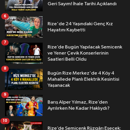
Geri Sayım! İhale Tarihi Açıklandı
6
Rize'de 24 Yaşındaki Genç Kız
Hayatını Kaybetti
7
Rize’de Bugün Yapılacak Semicenk
ve Yener Çevik Konserlerinin
Saatleri Belli Oldu
8
Bugün Rize Merkez'de 4 Köy 4
Mahallede Planlı Elektrik Kesintisi
Yaşanacak
9
Barış Alper Yılmaz, Rize’den
Ayrılırken Ne Kadar Haklıydı?
10
Rize’de Semicenk Rüzgârı Esecek: