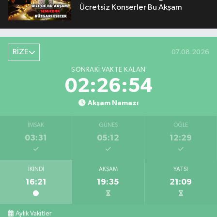
Ücretsiz Konserler Bu Akşam
RİZE
07.08.2026
SONRAKI VAKTE KALAN
02:26:53
Akşam Namazı
İMSAK
GÜNEŞ
ÖĞLE
03:31
05:12
12:29
İKINDI
AKŞAM
YATSI
16:21
19:35
21:09
Aylık Vakitler