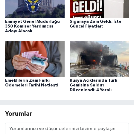
Emniyet Genel Müdürlüğü
Sigaraya Zam Geldi: İşte
350 Komiser Yardımcısı
Güncel Fiyatlar:
Adayı Alacak
Emeklilerin Zam Farkı
Rusya Açıklarında Türk
Ödemeleri Tarihi Netleşti
Gemisine Saldırı
Düzenlendi: 4 Yaralı
Yorumlar