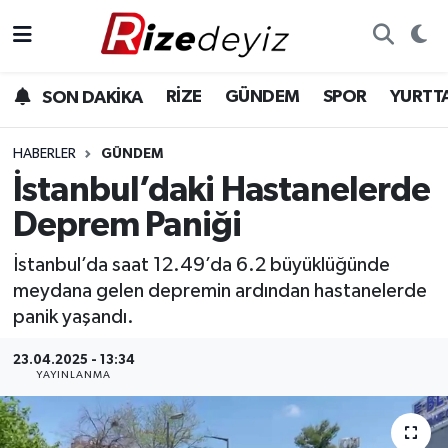
Spor
Rize Nöbetçi Eczaneler
RİZE
GÜNDEM
SPOR
YURTT
SON DAKİKA
Gündem
Rize Hava Durumu
HABERLER
GÜNDEM
Yurttan Haberler
Rize Trafik Yoğunluk Haritası
İstanbul’daki Hastanelerde
Deprem Paniği
Ekonomi
Süper Lig Puan Durumu ve Fikstür
İstanbul’da saat 12.49’da 6.2 büyüklüğünde
Teknoloji
Tüm Manşetler
meydana gelen depremin ardından hastanelerde
panik yaşandı.
Sağlık
Son Dakika Haberleri
23.04.2025 - 13:34
YAYINLANMA
Haber Arşivi