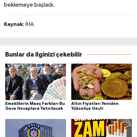
beklemeye başladı.
Kaynak:
İHA
Bunlar da ilginizi çekebilir
Emeklilerin Maaş Farkları Bu
Altın Fiyatları Yeniden
Gece Hesaplara Yatırılacak
Yükselişe Geçti