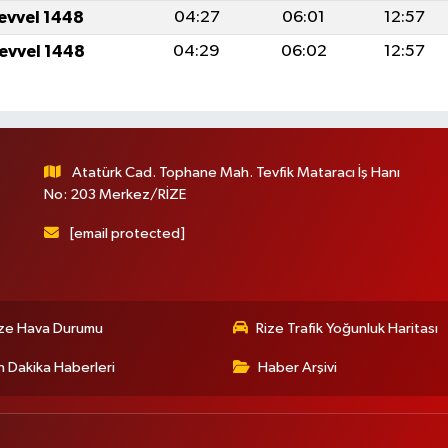
levvel 1448
04:27
06:01
12:57
levvel 1448
04:29
06:02
12:57
Atatürk Cad. Tophane Mah. Tevfik Mataracı İş Hanı
No: 203 Merkez/RİZE
[email protected]
ize Hava Durumu
Rize Trafik Yoğunluk Haritası
 Dakika Haberleri
Haber Arşivi