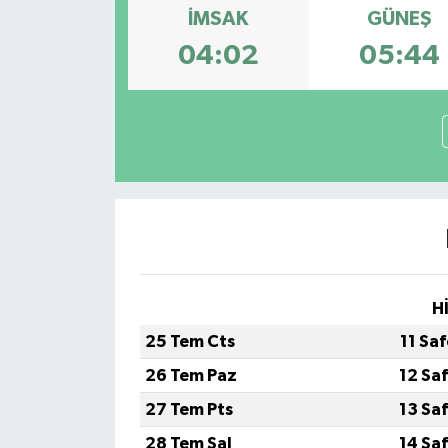
İMSAK
GÜNEŞ
04:02
05:44
H
25 Tem Cts
11 Sa
26 Tem Paz
12 Sa
27 Tem Pts
13 Sa
28 Tem Sal
14 Sa