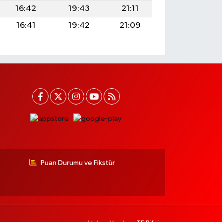
16:42
19:43
21:11
16:41
19:42
21:09
Puan Durumu ve Fikstür