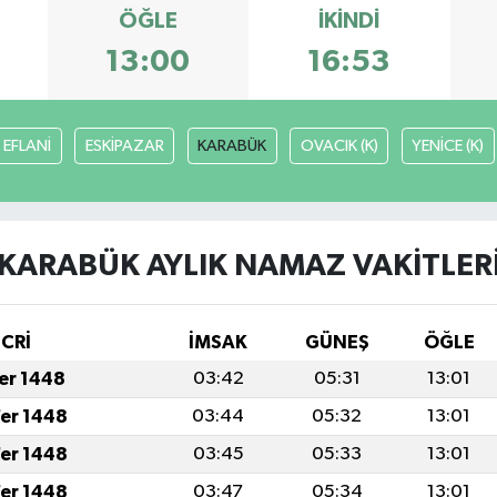
ÖĞLE
İKINDI
13:00
16:53
EFLANİ
ESKİPAZAR
KARABÜK
OVACIK (K)
YENİCE (K)
KARABÜK AYLIK NAMAZ VAKITLER
İCRİ
İMSAK
GÜNEŞ
ÖĞLE
fer 1448
03:42
05:31
13:01
fer 1448
03:44
05:32
13:01
fer 1448
03:45
05:33
13:01
fer 1448
03:47
05:34
13:01