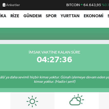
Anketler
BITCOIN
64.643,95
%0.
DOLAR
47,6704
%
İKA
RİZE
GÜNDEM
SPOR
YURTTAN
EKONOMİ
EURO
55,0406
%-0.
STERLİN
64,2143
%
GRAM ALTIN
6500.87
%0.
BİST100
13.799
%7
İMSAK VAKTINE KALAN SÜRE
04:27:36
lâ'ya daha sevimli hiçbir kimse yoktur. Günah işlemeye devam eden yaşl
kimse yoktur. (Hadis-i şerif)