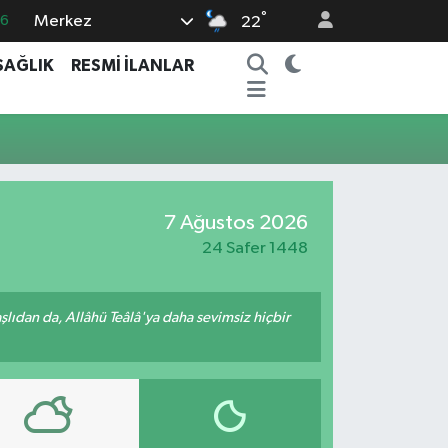
°
Merkez
16
22
0
SAĞLIK
RESMİ İLANLAR
08
0
12
0
7 Ağustos 2026
24 Safer 1448
ıdan da, Allâhü Teâlâ'ya daha sevimsiz hiçbir