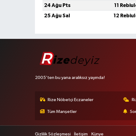
24 Ağu Pts
11 Rebiu
25 Ağu Sal
12 Rebiu
2005'ten bu yana aralıksız yayında!
Rize Nöbetçi Eczaneler
R
Tüm Manşetler
Son
Gizlilik Sözleşmesi
İletişim
Künye