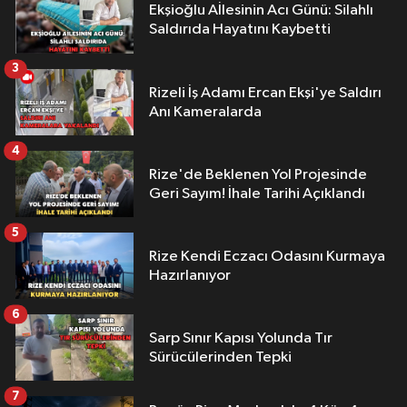
Ekşioğlu Aİlesinin Acı Günü: Silahlı
Saldırıda Hayatını Kaybetti
3
Rizeli İş Adamı Ercan Ekşi'ye Saldırı
Anı Kameralarda
4
Rize'de Beklenen Yol Projesinde
Geri Sayım! İhale Tarihi Açıklandı
5
Rize Kendi Eczacı Odasını Kurmaya
Hazırlanıyor
6
Sarp Sınır Kapısı Yolunda Tır
Sürücülerinden Tepki
7