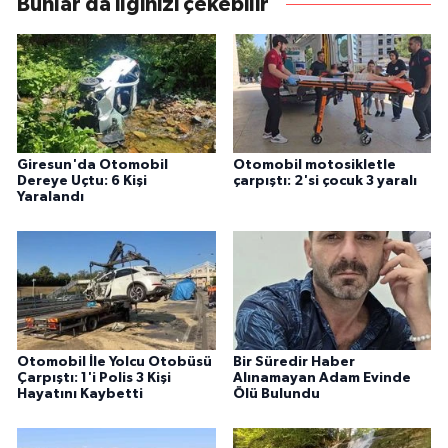
Bunlar da ilginizi çekebilir
Giresun'da Otomobil
Otomobil motosikletle
Dereye Uçtu: 6 Kişi
çarpıştı: 2'si çocuk 3 yaralı
Yaralandı
Otomobil İle Yolcu Otobüsü
Bir Süredir Haber
Çarpıştı: 1'i Polis 3 Kişi
Alınamayan Adam Evinde
Hayatını Kaybetti
Ölü Bulundu