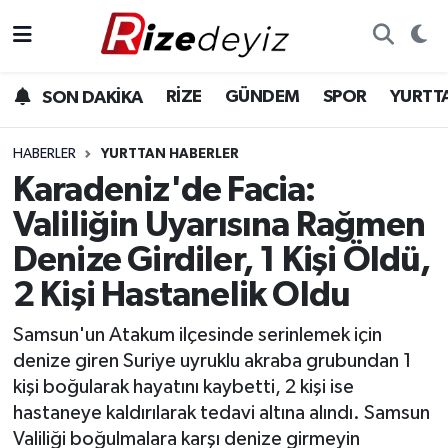
Spor
Rize Nöbetçi Eczaneler
RİZE
GÜNDEM
SPOR
YURTT
SON DAKİKA
Gündem
Rize Hava Durumu
HABERLER
YURTTAN HABERLER
Yurttan Haberler
Rize Trafik Yoğunluk Haritası
Karadeniz'de Facia:
Valiliğin Uyarısına Rağmen
Ekonomi
Süper Lig Puan Durumu ve Fikstür
Denize Girdiler, 1 Kişi Öldü,
Teknoloji
Tüm Manşetler
2 Kişi Hastanelik Oldu
Sağlık
Son Dakika Haberleri
Samsun'un Atakum ilçesinde serinlemek için
denize giren Suriye uyruklu akraba grubundan 1
Haber Arşivi
kişi boğularak hayatını kaybetti, 2 kişi ise
hastaneye kaldırılarak tedavi altına alındı. Samsun
Valiliği boğulmalara karşı denize girmeyin