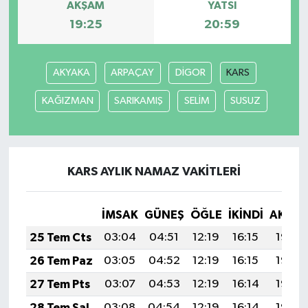
AKŞAM
YATSI
19:25
20:59
AKYAKA
ARPAÇAY
DİGOR
KARS
KAĞIZMAN
SARIKAMIŞ
SELİM
SUSUZ
KARS AYLIK NAMAZ VAKITLERI
İMSAK
GÜNEŞ
ÖĞLE
İKINDI
AKŞA
25 Tem Cts
03:04
04:51
12:19
16:15
19:38
26 Tem Paz
03:05
04:52
12:19
16:15
19:37
27 Tem Pts
03:07
04:53
12:19
16:14
19:36
28 Tem Sal
03:08
04:54
12:19
16:14
19:35