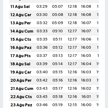
11 Ağu Sal
03:29
05:07
12:18
16:08
19:19
12 Ağu Çar
03:30
05:08
12:18
16:08
19:18
13 Ağu Per
03:32
05:09
12:18
16:07
19:16
14 Ağu Cum
03:33
05:10
12:17
16:07
19:15
15 Ağu Cts
03:35
05:11
12:17
16:06
19:14
16 Ağu Paz
03:36
05:12
12:17
16:05
19:12
17 Ağu Pts
03:37
05:13
12:17
16:05
19:11
18 Ağu Sal
03:39
05:14
12:17
16:04
19:09
19 Ağu Çar
03:40
05:15
12:16
16:03
19:08
20 Ağu Per
03:42
05:16
12:16
16:03
19:07
21 Ağu Cum
03:43
05:17
12:16
16:02
19:05
22 Ağu Cts
03:45
05:18
12:16
16:01
19:04
23 Ağu Paz
03:46
05:19
12:15
16:00
19:02