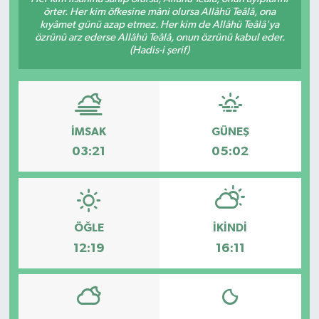
örter. Her kim öfkesine mâni olursa Allâhü Teâlâ, ona
kıyâmet günü azap etmez. Her kim de Allâhü Teâlâ'ya
özrünü arz ederse Allâhü Teâlâ, onun özrünü kabul eder.
(Hadis-i şerif)
İMSAK
GÜNEŞ
03:21
05:02
ÖĞLE
İKINDI
12:19
16:11