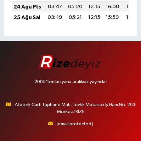
24 Ağu Pts
03:47
05:20
12:15
16:00
19:01
25 Ağu Sal
03:49
05:21
12:15
15:59
18:59
2005'ten bu yana aralıksız yayında!
Atatürk Cad. Tophane Mah. Tevfik Mataracı İş Hanı No: 203
Merkez/RİZE
[email protected]