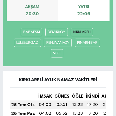
AKŞAM
YATSI
20:30
22:06
BABAESKİ
DEMIRKOY
KIRKLARELİ
LULEBURGAZ
PEHLIVANKOY
PINARHISAR
VIZE
KIRKLARELİ AYLIK NAMAZ VAKITLERI
İMSAK
GÜNEŞ
ÖĞLE
İKINDI
AKŞA
25 Tem Cts
04:00
05:51
13:23
17:20
20:44
26 Tem Paz
04:02
05:52
13:23
17:20
20:43