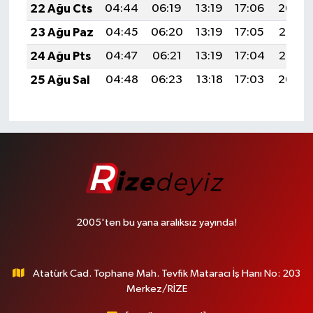
22 Ağu Cts
04:44
06:19
13:19
17:06
20:09
23 Ağu Paz
04:45
06:20
13:19
17:05
20:07
24 Ağu Pts
04:47
06:21
13:19
17:04
20:06
25 Ağu Sal
04:48
06:23
13:18
17:03
20:04
2005'ten bu yana aralıksız yayında!
Atatürk Cad. Tophane Mah. Tevfik Mataracı İş Hanı No: 203
Merkez/RİZE