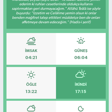
ederim ki ruhları cesetlerinde oldukça kullarını
saptırmaktan geri durmayacağım." Allâhü Teâlâ ise şöyle
buyurdu: "İzzetim ve Celâlime yemin olsun ki onlar
benden mağfiret talep ettikleri müddetçe ben de onları
affetmeye devam edeceğim." (Hadis-i şerif)
İMSAK
GÜNEŞ
04:21
06:04
ÖĞLE
İKINDI
13:22
17:15