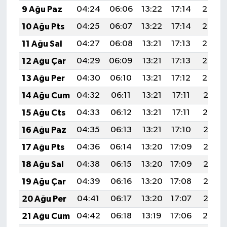
9 Ağu Paz
04:24
06:06
13:22
17:14
20:27
10 Ağu Pts
04:25
06:07
13:22
17:14
20:26
11 Ağu Sal
04:27
06:08
13:21
17:13
20:25
12 Ağu Çar
04:29
06:09
13:21
17:13
20:23
13 Ağu Per
04:30
06:10
13:21
17:12
20:22
14 Ağu Cum
04:32
06:11
13:21
17:11
20:21
15 Ağu Cts
04:33
06:12
13:21
17:11
20:19
16 Ağu Paz
04:35
06:13
13:21
17:10
20:18
17 Ağu Pts
04:36
06:14
13:20
17:09
20:16
18 Ağu Sal
04:38
06:15
13:20
17:09
20:15
19 Ağu Çar
04:39
06:16
13:20
17:08
20:13
20 Ağu Per
04:41
06:17
13:20
17:07
20:12
21 Ağu Cum
04:42
06:18
13:19
17:06
20:10