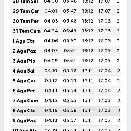
28 Tem Sal
04:00
05:46
13:12
17:07
20:28
29 Tem Çar
04:01
05:47
13:12
17:07
20:27
30 Tem Per
04:03
05:48
13:12
17:06
20:26
31 Tem Cum
04:04
05:49
13:12
17:06
20:25
1 Ağu Cts
04:06
05:50
13:12
17:06
20:24
2 Ağu Paz
04:07
05:51
13:12
17:05
20:23
3 Ağu Pts
04:09
05:51
13:12
17:05
20:22
4 Ağu Sal
04:10
05:52
13:11
17:04
20:21
5 Ağu Çar
04:12
05:53
13:11
17:04
20:19
6 Ağu Per
04:13
05:54
13:11
17:04
20:18
7 Ağu Cum
04:15
05:55
13:11
17:03
20:17
8 Ağu Cts
04:16
05:56
13:11
17:03
20:16
9 Ağu Paz
04:18
05:57
13:11
17:02
20:15
10 Ağu Pts
04:19
05:58
13:11
17:02
20:13