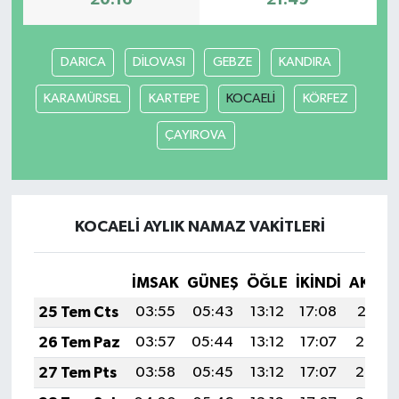
20:16
21:49
DARICA
DİLOVASI
GEBZE
KANDIRA
KARAMÜRSEL
KARTEPE
KOCAELİ
KÖRFEZ
ÇAYIROVA
KOCAELİ AYLIK NAMAZ VAKITLERI
İMSAK
GÜNEŞ
ÖĞLE
İKINDI
AKŞA
25 Tem Cts
03:55
05:43
13:12
17:08
20:31
26 Tem Paz
03:57
05:44
13:12
17:07
20:30
27 Tem Pts
03:58
05:45
13:12
17:07
20:29