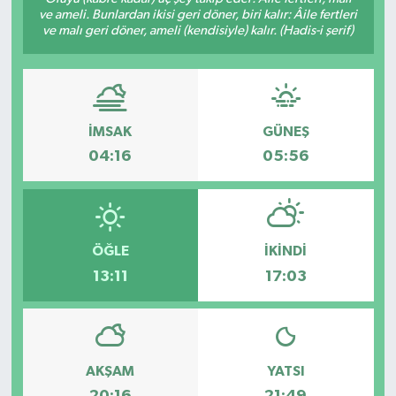
ve ameli. Bunlardan ikisi geri döner, biri kalır: Âile fertleri
ve malı geri döner, ameli (kendisiyle) kalır. (Hadis-i şerif)
İMSAK
GÜNEŞ
04:16
05:56
ÖĞLE
İKINDI
13:11
17:03
AKŞAM
YATSI