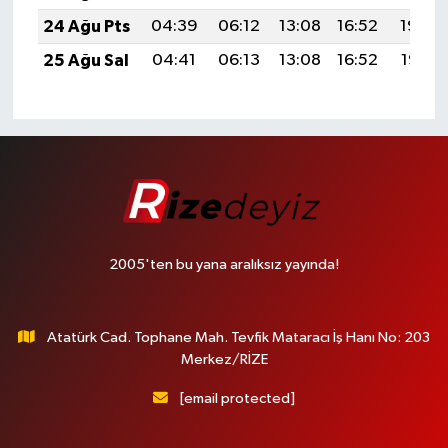
24 Ağu Pts
04:39
06:12
13:08
16:52
19:54
25 Ağu Sal
04:41
06:13
13:08
16:52
19:52
2005'ten bu yana aralıksız yayında!
Atatürk Cad. Tophane Mah. Tevfik Mataracı İş Hanı No: 203
Merkez/RİZE
[email protected]