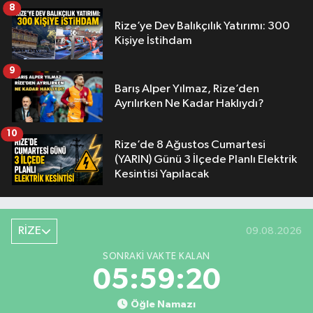
8
Rize’ye Dev Balıkçılık Yatırımı: 300
Kişiye İstihdam
9
Barış Alper Yılmaz, Rize’den
Ayrılırken Ne Kadar Haklıydı?
10
Rize’de 8 Ağustos Cumartesi
(YARIN) Günü 3 İlçede Planlı Elektrik
Kesintisi Yapılacak
RİZE
09.08.2026
SONRAKI VAKTE KALAN
05:59:19
Öğle Namazı