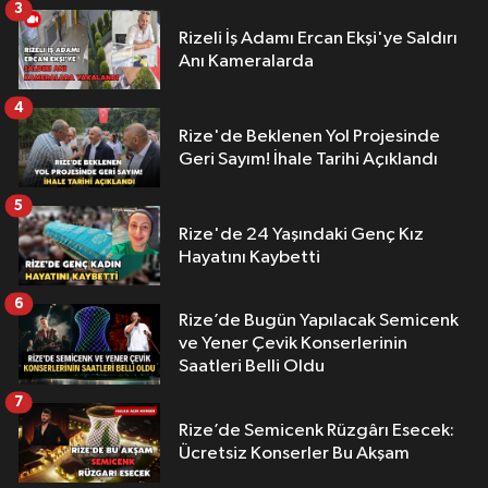
3
Rizeli İş Adamı Ercan Ekşi'ye Saldırı
Anı Kameralarda
4
Rize'de Beklenen Yol Projesinde
Geri Sayım! İhale Tarihi Açıklandı
5
Rize'de 24 Yaşındaki Genç Kız
Hayatını Kaybetti
6
Rize’de Bugün Yapılacak Semicenk
ve Yener Çevik Konserlerinin
Saatleri Belli Oldu
7
Rize’de Semicenk Rüzgârı Esecek:
Ücretsiz Konserler Bu Akşam