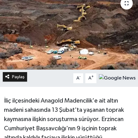
Paylaş
-
+
A
A
İliç ilçesindeki Anagold Madencilik'e ait altın
madeni sahasında 13 Şubat'ta yaşanan toprak
kaymasına ilişkin soruşturma sürüyor. Erzincan
Cumhuriyet Başsavcılığı'nın 9 işçinin toprak
altında kaldığı faciaya ilişkin yürüttüğü