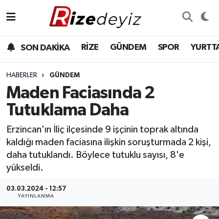
Spor
Rize Nöbetçi Eczaneler
RİZE
GÜNDEM
SPOR
YURTT
SON DAKİKA
Gündem
Rize Hava Durumu
HABERLER
GÜNDEM
Yurttan Haberler
Rize Trafik Yoğunluk Haritası
Maden Faciasında 2
Tutuklama Daha
Ekonomi
Süper Lig Puan Durumu ve Fikstür
Erzincan'ın İliç ilçesinde 9 işçinin toprak altında
Teknoloji
Tüm Manşetler
kaldığı maden faciasına ilişkin soruşturmada 2 kişi,
daha tutuklandı. Böylece tutuklu sayısı, 8'e
Sağlık
Son Dakika Haberleri
yükseldi.
Haber Arşivi
03.03.2024 - 12:57
YAYINLANMA