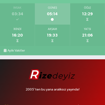
İMSAK
GÜNEŞ
ÖĞLE
03:34
05:14
12:29
İKINDI
AKŞAM
YATSI
16:20
19:33
21:06
Aylık Vakitler
2005'ten bu yana aralıksız yayında!