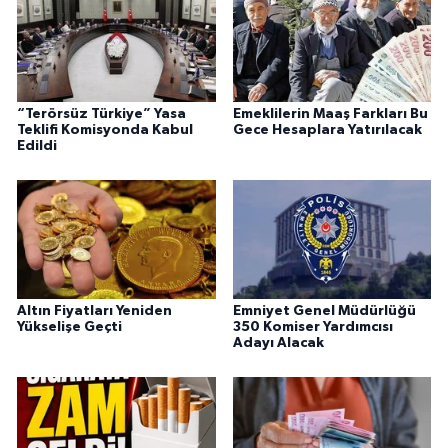
“Terörsüz Türkiye” Yasa
Emeklilerin Maaş Farkları Bu
Teklifi Komisyonda Kabul
Gece Hesaplara Yatırılacak
Edildi
Altın Fiyatları Yeniden
Emniyet Genel Müdürlüğü
Yükselişe Geçti
350 Komiser Yardımcısı
Adayı Alacak